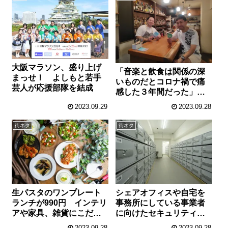
大阪マラソン、盛り上げ
「音楽と飲食は関係の深
まっせ！ よしもと若手
いものだとコロナ禍で痛
芸人が応援部隊を結成
感した３年間だった」
１日限り「天いち」食べ
2023.09.29
2023.09.28
歩き音楽祭を開催
街ネタ
街ネタ
生パスタのワンプレート
シェアオフィスや自宅を
ランチが990円 インテリ
事務所にしている事業者
アや家具、雑貨にこだわ
に向けたセキュリティ
ったカフェ＆バーを北浜
「民間貸金庫」