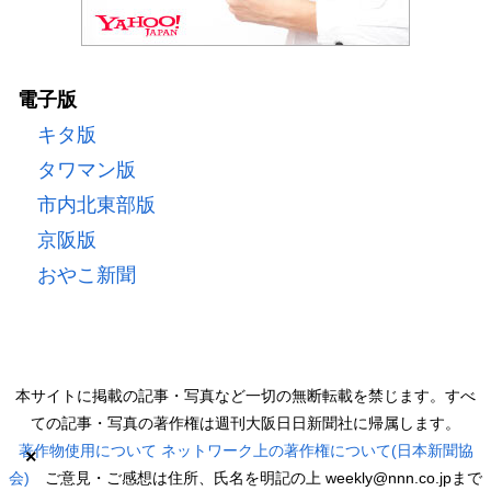
電子版
キタ版
タワマン版
市内北東部版
京阪版
おやこ新聞
本サイトに掲載の記事・写真など一切の無断転載を禁じます。すべ
ての記事・写真の著作権は週刊大阪日日新聞社に帰属します。
著作物使用について
ネットワーク上の著作権について(日本新聞協
×
会)
ご意見・ご感想は住所、氏名を明記の上 weekly@nnn.co.jpまで