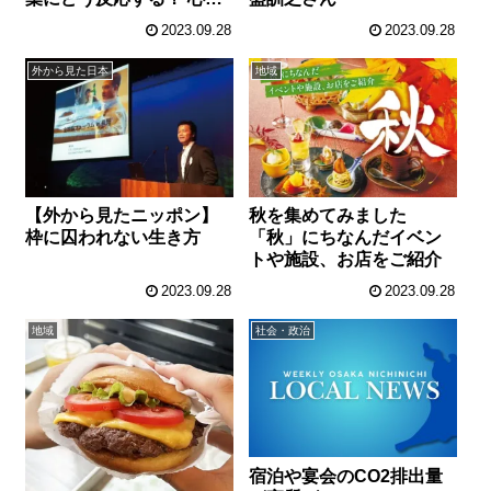
つかむ返答のポイント
2023.09.28
2023.09.28
外から見た日本
地域
【外から見たニッポン】
秋を集めてみました
枠に囚われない生き方
「秋」にちなんだイベン
トや施設、お店をご紹介
2023.09.28
2023.09.28
地域
社会・政治
宿泊や宴会のCO2排出量