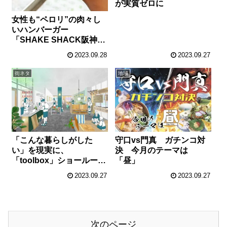
が実質ゼロに
女性も“ペロリ”の肉々し
いハンバーガー
「SHAKE SHACK阪神梅
田店」
2023.09.28
2023.09.27
街ネタ
地域
「こんな暮らしがした
守口vs門真 ガチンコ対
い」を現実に、
決 今月のテーマは
「toolbox」ショールーム
「昼」
が大阪・中津にオープン
2023.09.27
2023.09.27
次のページ