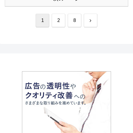
次
1
2
8
へ