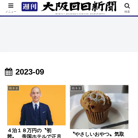
TOP
特集
ニュース
連載
街ネタ
イベント
メニュー
検索
2023-09
街ネタ
街ネタ
４泊１８万円の〝初
〝やさしいおやつ〟気取
茜〟 帝国ホテルで正月