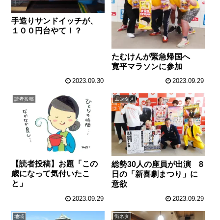
手造りサンドイッチが、
１００円台やて！？
たむけんが緊急帰国へ
寛平マラソンに参加
2023.09.30
2023.09.29
読者投稿
エンタメ
【読者投稿】お題「この
総勢30人の座員が出演 8
歳になって気付いたこ
日の「新喜劇まつり」に
と」
意欲
2023.09.29
2023.09.29
地域
街ネタ