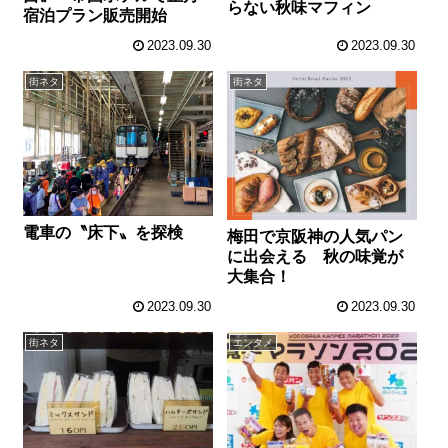
らない秋味マフィン
宿泊プラン販売開始
2023.09.30
2023.09.30
街ネタ
街ネタ
電車の〝床下〟を探検
梅田で京阪神の人気パン
に出会える 秋の味覚が
大集合！
2023.09.30
2023.09.30
街ネタ
エンタメ