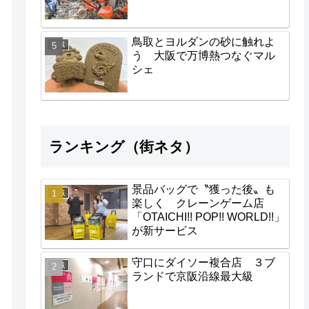
鳥取とヨルダンの砂に触れよ
地域
う 大阪で万博熱つなぐマル
シェ
ランキング（街ネタ）
景品バッグで〝獲った後〟も
地域
楽しく クレーンゲーム店
「OTAICHI!! POP!! WORLD!!」
が新サービス
守口にダイソー複合店 ３ブ
地域
ランドで京阪沿線最大級