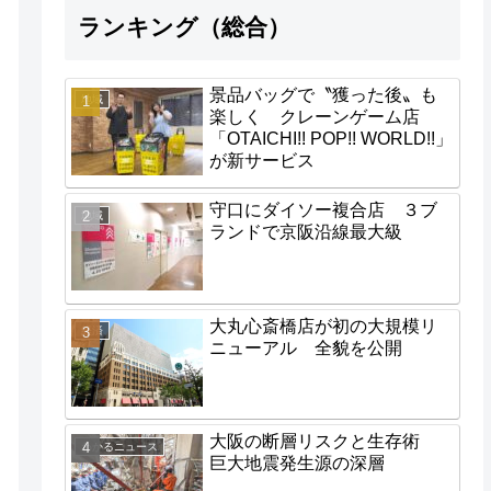
ランキング（総合）
景品バッグで〝獲った後〟も
地域
楽しく クレーンゲーム店
「OTAICHI!! POP!! WORLD!!」
が新サービス
守口にダイソー複合店 ３ブ
地域
ランドで京阪沿線最大級
大丸心斎橋店が初の大規模リ
経済
ニューアル 全貌を公開
大阪の断層リスクと生存術
わかるニュース
巨大地震発生源の深層