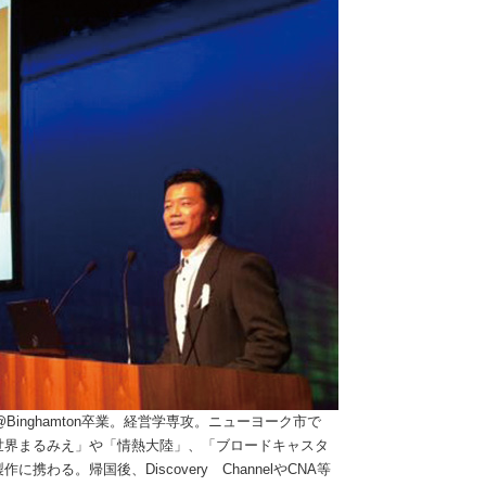
 York @Binghamton卒業。経営学専攻。ニューヨーク市で
世界まるみえ」や「情熱大陸」、「ブロードキャスタ
わる。帰国後、Discovery ChannelやCNA等