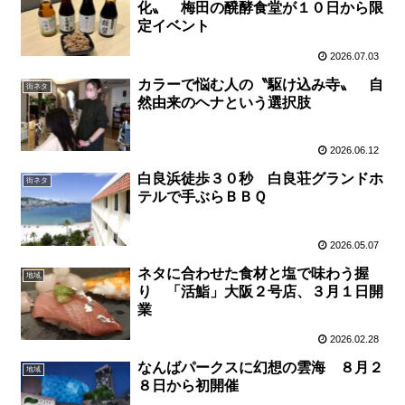
化〟 梅田の醗酵食堂が１０日から限
定イベント
2026.07.03
カラーで悩む人の〝駆け込み寺〟 自
街ネタ
然由来のヘナという選択肢
2026.06.12
白良浜徒歩３０秒 白良荘グランドホ
街ネタ
テルで手ぶらＢＢＱ
2026.05.07
ネタに合わせた食材と塩で味わう握
地域
り 「活鮨」大阪２号店、３月１日開
業
2026.02.28
なんばパークスに幻想の雲海 ８月２
地域
８日から初開催