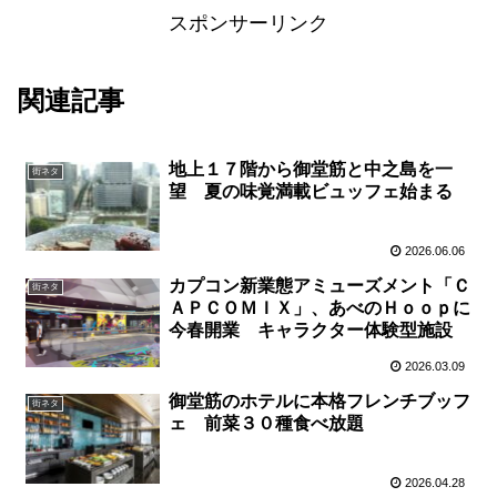
スポンサーリンク
関連記事
地上１７階から御堂筋と中之島を一
街ネタ
望 夏の味覚満載ビュッフェ始まる
2026.06.06
カプコン新業態アミューズメント「Ｃ
街ネタ
ＡＰＣＯＭＩＸ」、あべのＨｏｏｐに
今春開業 キャラクター体験型施設
2026.03.09
御堂筋のホテルに本格フレンチブッフ
街ネタ
ェ 前菜３０種食べ放題
2026.04.28