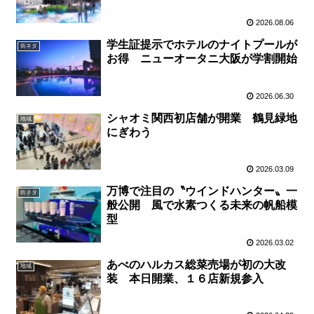
2026.08.06
学生証提示でホテルのナイトプールが
街ネタ
お得 ニューオータニ大阪が学割開始
2026.06.30
シャオミ関西初店舗が開業 鶴見緑地
地域
にぎわう
2026.03.09
万博で注目の〝ウインドハンター〟一
街ネタ
般公開 風で水素つくる未来の帆船模
型
2026.03.02
あべのハルカス総菜売場が初の大改
地域
装 本日開業、１６店新規参入