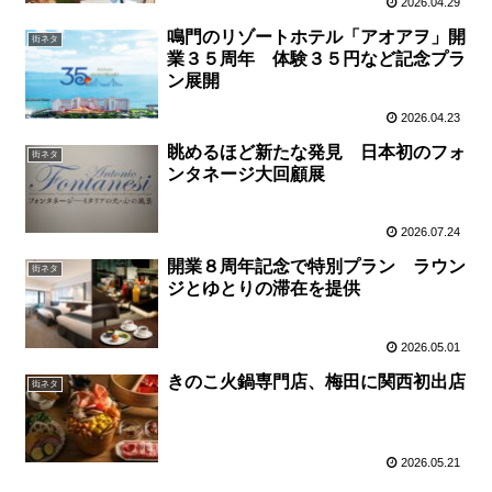
2026.04.29
鳴門のリゾートホテル「アオアヲ」開
街ネタ
業３５周年 体験３５円など記念プラ
ン展開
2026.04.23
眺めるほど新たな発見 日本初のフォ
街ネタ
ンタネージ大回顧展
2026.07.24
開業８周年記念で特別プラン ラウン
街ネタ
ジとゆとりの滞在を提供
2026.05.01
きのこ火鍋専門店、梅田に関西初出店
街ネタ
2026.05.21