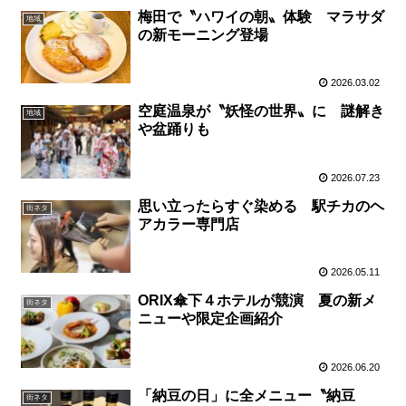
梅田で〝ハワイの朝〟体験 マラサダ
地域
の新モーニング登場
2026.03.02
空庭温泉が〝妖怪の世界〟に 謎解き
地域
や盆踊りも
2026.07.23
思い立ったらすぐ染める 駅チカのヘ
街ネタ
アカラー専門店
2026.05.11
ORIX傘下４ホテルが競演 夏の新メ
街ネタ
ニューや限定企画紹介
2026.06.20
「納豆の日」に全メニュー〝納豆
街ネタ