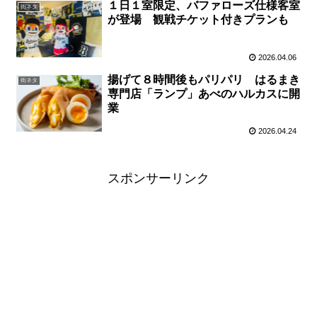
１日１室限定、バファローズ仕様客室
街ネタ
が登場 観戦チケット付きプランも
2026.04.06
揚げて８時間後もパリパリ はるまき
街ネタ
専門店「ランプ」あべのハルカスに開
業
2026.04.24
スポンサーリンク