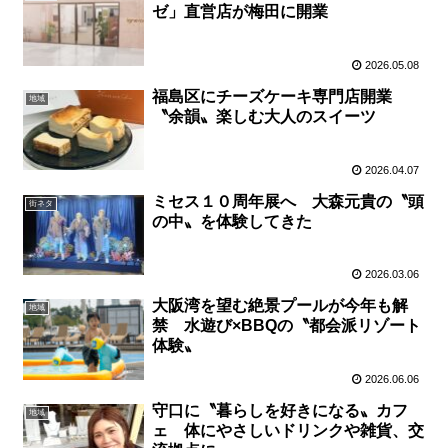
ゼ」直営店が梅田に開業
2026.05.08
福島区にチーズケーキ専門店開業
地域
〝余韻〟楽しむ大人のスイーツ
2026.04.07
ミセス１０周年展へ 大森元貴の〝頭
街ネタ
の中〟を体験してきた
2026.03.06
大阪湾を望む絶景プールが今年も解
地域
禁 水遊び×BBQの〝都会派リゾート
体験〟
2026.06.06
守口に〝暮らしを好きになる〟カフ
地域
ェ 体にやさしいドリンクや雑貨、交