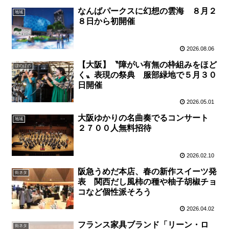
なんばパークスに幻想の雲海 ８月２
地域
８日から初開催
2026.08.06
【大阪】〝障がい有無の枠組みをほど
ぽのぽの
く〟表現の祭典 服部緑地で５月３０
日開催
2026.05.01
大阪ゆかりの名曲奏でるコンサート
地域
２７００人無料招待
2026.02.10
阪急うめだ本店、春の新作スイーツ発
街ネタ
表 関西だし風柿の種や柚子胡椒チョ
コなど個性派そろう
2026.04.02
フランス家具ブランド「リーン・ロ
街ネタ