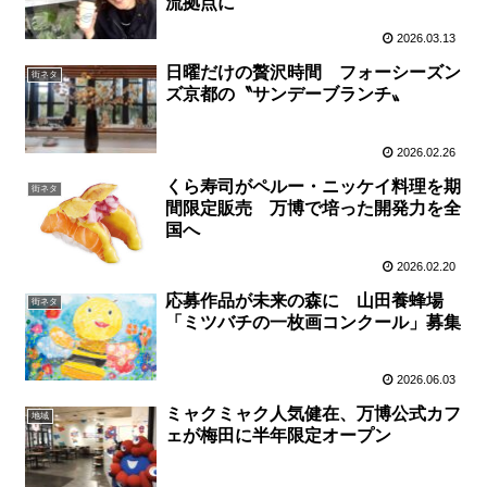
流拠点に
2026.03.13
日曜だけの贅沢時間 フォーシーズン
街ネタ
ズ京都の〝サンデーブランチ〟
2026.02.26
くら寿司がペルー・ニッケイ料理を期
街ネタ
間限定販売 万博で培った開発力を全
国へ
2026.02.20
応募作品が未来の森に 山田養蜂場
街ネタ
「ミツバチの一枚画コンクール」募集
2026.06.03
ミャクミャク人気健在、万博公式カフ
地域
ェが梅田に半年限定オープン