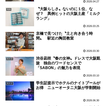
2026.04.27
〝大阪らしさ〟ないのに１位、な
地域
ぜ？ 異例ヒットの大阪土産「ミルク
ラング」
2026.03.25
京橋で見つけた〝土と向き合う時
街ネタ
間〟 駅近の陶芸教室
2026.03.30
渋谷凪咲〝春の女神〟ドレスで大阪凱
街ネタ
旋 独自のワードセンスで
「SABON」の魅力を表現
2026.03.10
学生証提示でホテルのナイトプールが
街ネタ
お得 ニューオータニ大阪が学割開始
2026.06.30