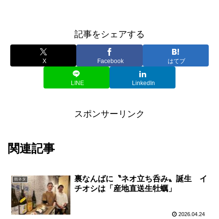
記事をシェアする
X
Facebook
はてブ
LINE
LinkedIn
スポンサーリンク
関連記事
裏なんばに〝ネオ立ち呑み〟誕生 イ
街ネタ
チオシは「産地直送生牡蠣」
2026.04.24