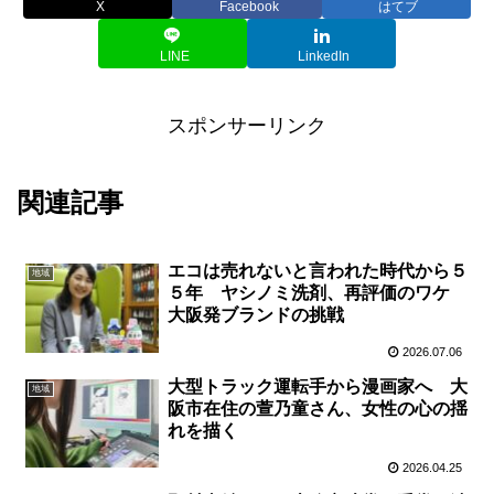
X
Facebook
はてブ
LINE
LinkedIn
スポンサーリンク
関連記事
エコは売れないと言われた時代から５
地域
５年 ヤシノミ洗剤、再評価のワケ
大阪発ブランドの挑戦
2026.07.06
大型トラック運転手から漫画家へ 大
地域
阪市在住の萱乃童さん、女性の心の揺
れを描く
2026.04.25