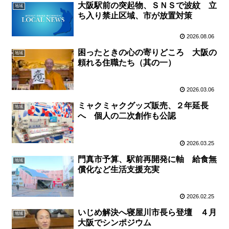
大阪駅前の突起物、ＳＮＳで波紋 立
地域
ち入り禁止区域、市が放置対策
2026.08.06
困ったときの心の寄りどころ 大阪の
地域
頼れる住職たち（其の一）
2026.03.06
ミャクミャクグッズ販売、２年延長
地域
へ 個人の二次創作も公認
2026.03.25
門真市予算、駅前再開発に軸 給食無
地域
償化など生活支援充実
2026.02.25
いじめ解決へ寝屋川市長ら登壇 ４月
地域
大阪でシンポジウム