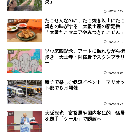
災」
2026.07.27
たこせんなのに、たこ焼き以上にたこ
地域
焼きの味がする 大阪土産の新定番
「大阪たこマニアやみつきたこせん」
2026.02.10
ゾウ来園記念、アートに触れながら街
地域
歩き 天王寺・阿倍野でスタンプラリ
ー
2026.06.03
親子で楽しむ鉄道イベント マリオッ
地域
ト都で８月開催
2026.06.26
大阪観光 富裕層や国内客に的 猛暑
地域
を逆手「クール」で誘致へ