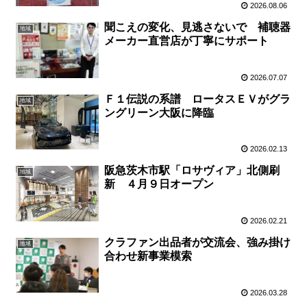
2026.08.06
聞こえの変化、見逃さないで 補聴器
地域
メーカー直営店が丁寧にサポート
2026.07.07
Ｆ１伝説の系譜 ロータスＥＶがグラ
地域
ングリーン大阪に降臨
2026.02.13
阪急茨木市駅「ロサヴィア」北側刷
地域
新 ４月９日オープン
2026.02.21
クラファン出品者が交流会、強み掛け
地域
合わせ新事業模索
2026.03.28