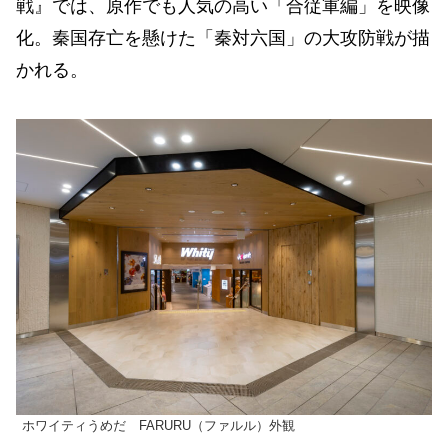
戦』では、原作でも人気の高い「合従軍編」を映像
化。秦国存亡を懸けた「秦対六国」の大攻防戦が描
かれる。
ホワイティうめだ FARURU（ファルル）外観