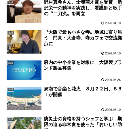
野村真希さん、士魂商才賞を受賞 渋
地域
沢栄一の精神を実践し、看護師と歌手
の〝二刀流〟を両立
2026.04.10
〝大阪で最も小さな寺〟地域に寄り添
地域
う 門真・大倉寺、寺カフェで交流拠
点に
2026.04.10
府内の中小企業を対象に 大阪製ブラ
地域
ンド製品募集
2026.05.26
泉南で音楽と花火 ８月２２日、ＳＢ
地域
Ｉが開催
2026.06.10
防災士の資格を持つシェフと学ぶ 期
地域
限の迫る非常食を使った「おいしい防