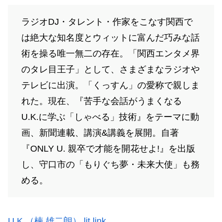
ラジオDJ・タレント・作家をこなす関西で
は絶大な知名度とウィットに富んだ巧みな話
術を操る唯一無二の存在。「関西エンタメ界
のタレ目王子」として、さまざまなラジオや
テレビに出演。「くっすん」の愛称で親しま
れた。現在、『苦手な会話がうまくなる
U.K.に学ぶ「しゃべる」技術』をテーマに動
画、新聞連載、講演&講義を展開。自著
『ONLY U. 親卒で才能を開花せよ!』を出版
し、守口市の「もりぐち夢・未来大使」も務
める。
U.K.（楠 雄二朗） lit.link