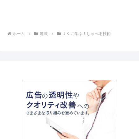
ホーム
連載
U.K.に学ぶ！しゃべる技術