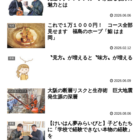
魅力とは
2026.06.06
これで１万１０００円！ コース全部
地域
見せます 福島のホープ「鮨 はま
岡」
2026.02.12
〝見方〟が増えると〝味方〟が増える
連載
2026.06.09
大阪の断層リスクと生存術 巨大地震
わかるニュース
発生源の深層
2026.08.06
【けいはん夢みらいびと】子どもたち
連載
に「学校で経験できない本物の経験」
を