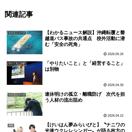
関連記事
【わかるニュース解説】沖縄転覆と磐
わかるニュース
越道バス事故の共通点 校外活動に潜
む「安全の死角」
2026.05.26
「やりたいこと」と「経営すること」
外から見た日本
は別物
2026.04.30
連休明けの孤立・離職防げ 次代を担
わかるニュース
う人材の流出阻め
2026.04.22
【けいはん夢みらいびと】〝ナニワの
連載
光速ウクレレシンガー〟が語る枚方の