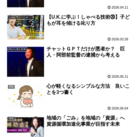
2026.04.11
【U.K.に学ぶ！しゃべる技術⑳】子ど
U.K.に学ぶ！しゃべる技術
もが耳を傾ける叱り方
2026.03.28
チャットＧＰＴだけが悪者か？ 巨
外から見た日本
人・阿部前監督の逮捕から考える
2026.06.11
心が軽くなるシンプルな方法 良いこ
連載
とを3つ書く
2026.06.04
地域の「ごみ」を地域の「資源」へ
連載
資源循環加速化事業が目指す未来