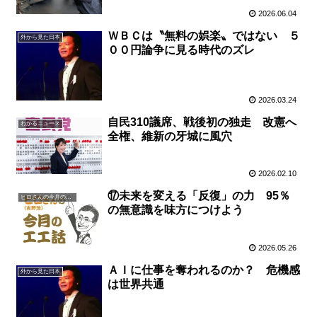
2026.06.04
ＷＢＣは〝無料の娯楽〟ではない ５
外から見た日本
００円論争に見る時代のズレ
2026.03.24
自民310議席、戦後初の独走 改憲へ
わかるニュース
全権、維新の牙城に風穴
2026.02.10
⑰未来を変える「反復」の力 95％
ヒロさんの今月の一言
の無意識を味方につけよう
2026.05.26
ＡＩに仕事を奪われるのか？ 危機感
外から見た日本
は世界共通