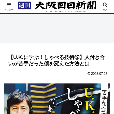
TOP
特集
ニュース
連載
街ネタ
イベント
メニュー
検索
【U.K.に学ぶ！しゃべる技術⑫】人付き合
いが苦手だった僕を変えた方法とは
2025.07.26