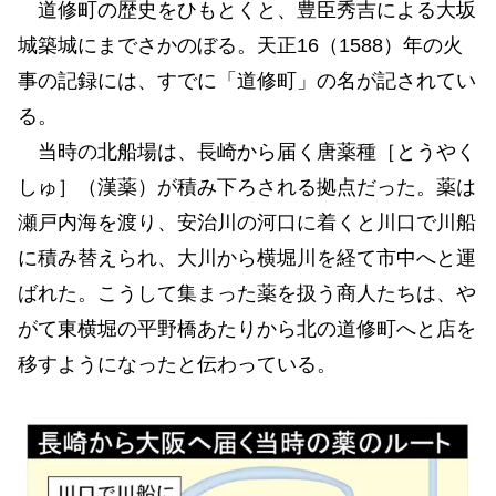
道修町の歴史をひもとくと、豊臣秀吉による大坂
城築城にまでさかのぼる。天正16（1588）年の火
事の記録には、すでに「道修町」の名が記されてい
る。
当時の北船場は、長崎から届く唐薬種［とうやく
しゅ］（漢薬）が積み下ろされる拠点だった。薬は
瀬戸内海を渡り、安治川の河口に着くと川口で川船
に積み替えられ、大川から横堀川を経て市中へと運
ばれた。こうして集まった薬を扱う商人たちは、や
がて東横堀の平野橋あたりから北の道修町へと店を
移すようになったと伝わっている。