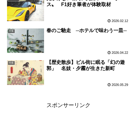
ス〟 F1好き筆者が体験取材
2026.02.12
春のご馳走 ─ホテルで味わう一皿─
特集
2026.04.22
【歴史散歩】ビル街に眠る「幻の遊
特集
郭」 名妓・夕霧が生きた新町
2026.05.29
スポンサーリンク