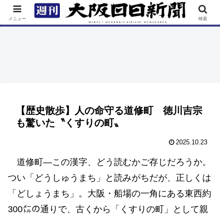
TOP
特集
ニュース
連載
街ネタ
イベント
メニュー
検索
【歴史散歩】人の命守る道修町 徳川吉宗
も驚いた〝くすりの町〟
2025.10.23
道修町―この漢字、どう読むかご存じだろうか。
つい「どうしゅうまち」と読みがちだが、正しくは
「どしょうまち」。大阪・船場の一角にある東西約
300㍍の通りで、古くから「くすりの町」として親