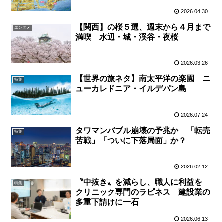
2026.04.30
【関西】の桜５選、週末から４月まで
エンタメ
満喫 水辺・城・渓谷・夜桜
2026.03.26
【世界の旅ネタ】南太平洋の楽園 ニ
特集
ューカレドニア・イルデパン島
2026.07.24
タワマンバブル崩壊の予兆か 「転売
特集
苦戦」「ついに下落局面」か？
2026.02.12
〝中抜き〟を減らし、職⼈に利益を
特集
クリニック専⾨のラピネス 建設業の
多重下請けに⼀⽯
2026.06.13