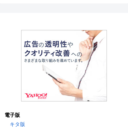
電子版
キタ版