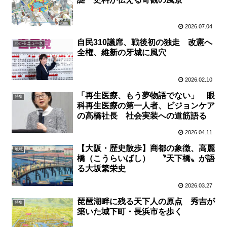
2026.07.04
自民310議席、戦後初の独走 改憲へ
わかるニュース
全権、維新の牙城に風穴
2026.02.10
「再生医療、もう夢物語でない」 眼
特集
科再生医療の第一人者、ビジョンケア
の高橋社長 社会実装への道筋語る
2026.04.11
【大阪・歴史散歩】商都の象徴、高麗
地域
橋（こうらいばし） 〝天下橋〟が語
る大坂繁栄史
2026.03.27
琵琶湖畔に残る天下人の原点 秀吉が
特集
築いた城下町・長浜市を歩く