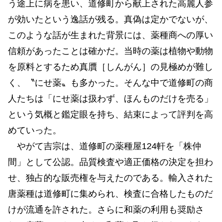
う途上に病を患い、道修町から献上された高麗人参
が効いたという逸話が残る。真偽は定かでないが、
このような話が生まれた背景には、薬種商への厚い
信頼があったことは確かだ。当時の薬は植物や動物
を原料とするため真贋［しんがん］の見極めが難し
く、〝にせ薬〟も多かった。そんな中で道修町の商
人たちは「にせ薬は扱わず、ほんものだけを売る」
という気概と鑑定眼を持ち、結束によって評判を高
めていった。
やがて吉宗は、道修町の薬種屋124軒を「株仲
間」として公認。品質検査や適正価格の決定を担わ
せ、独占的な販売権を与えたのである。輸入された
唐薬種は道修町に集められ、検査に合格したものだ
けが流通を許された。さらに和薬の利用も奨励さ