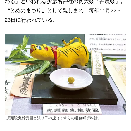
わる」といわれる少彦名神社の例大祭「神農祭」。
〝とめのまつり〟として親しまれ、毎年11月22・
23日に行われている。
虎頭殺鬼雄黄圓と張り子の虎（くすりの道修町資料館）