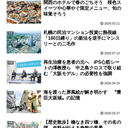
関西のホテルで春のごちそう 桜色ス
地域
イーツや心華やぐ限定メニュー、旬の
味覚そろう
2026.03.11
札幌の民泊マンション投資に熱視線
特集
「180日縛り」の新法を逆手にマンス
リーとの二毛作
2026.07.13
再生治療を患者の元へ iPS心筋シー
特集
トの澤教授ら 中之島クロスで取り組
む「大阪モデル」の必要性を強調
2026.04.10
海を渡った屏風絵が解き明かす 〝豊
地域
臣大坂城〟の記憶
2026.03.27
【歴史散歩】橋なき四ツ橋、その名の
特集
謎 史料が伝える奇観の風景