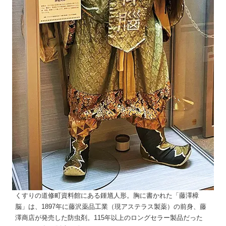
くすりの道修町資料館にある鍾馗人形。胸に書かれた「藤澤樟
脳」は、1897年に藤沢薬品工業（現アステラス製薬）の前身、藤
澤商店が発売した防虫剤。115年以上のロングセラー製品だった