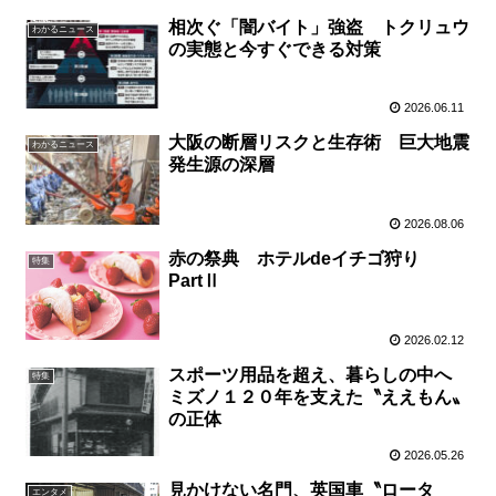
相次ぐ「闇バイト」強盗 トクリュウ
わかるニュース
の実態と今すぐできる対策
2026.06.11
大阪の断層リスクと生存術 巨大地震
わかるニュース
発生源の深層
2026.08.06
赤の祭典 ホテルdeイチゴ狩り
特集
PartⅡ
2026.02.12
スポーツ用品を超え、暮らしの中へ
特集
ミズノ１２０年を支えた〝ええもん〟
の正体
2026.05.26
見かけない名門、英国車〝ロータ
エンタメ