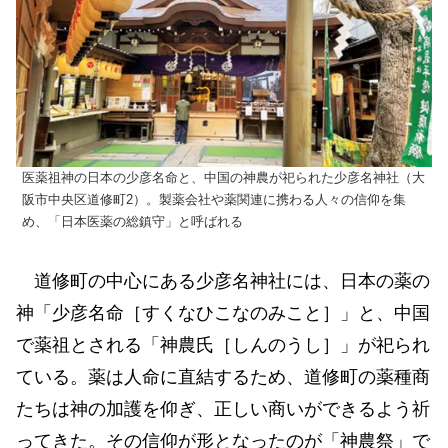
医薬祖神の日本の少彦名命と、中国の神農が祀られた少彦名神社（大
阪市中央区道修町2）。製薬会社や薬関連に携わる人々の信仰を集
め、「日本医薬の総鎮守」と呼ばれる
道修町の中心にある少彦名神社には、日本の薬の
神「少彦名命［すくなひこなのみこと］」と、中国
で薬祖とされる「神農氏［しんのうし］」が祀られ
ている。薬は人命に直結するため、道修町の薬種商
たちは神の加護を仰ぎ、正しい商いができるよう祈
ってきた。その信仰が形となったのが「神農祭」で