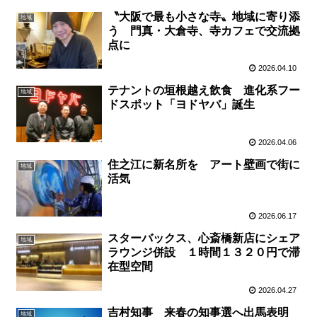
〝大阪で最も小さな寺〟地域に寄り添
地域
う 門真・大倉寺、寺カフェで交流拠
点に
2026.04.10
テナントの垣根越え飲食 進化系フー
地域
ドスポット「ヨドヤバ」誕生
2026.04.06
住之江に新名所を アート壁画で街に
地域
活気
2026.06.17
スターバックス、心斎橋新店にシェア
地域
ラウンジ併設 １時間１３２０円で滞
在型空間
2026.04.27
吉村知事 来春の知事選へ出馬表明
地域