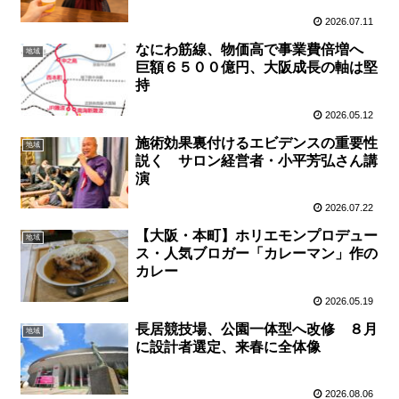
2026.07.11
なにわ筋線、物価高で事業費倍増へ
地域
巨額６５００億円、大阪成長の軸は堅
持
2026.05.12
施術効果裏付けるエビデンスの重要性
地域
説く サロン経営者・小平芳弘さん講
演
2026.07.22
【大阪・本町】ホリエモンプロデュー
地域
ス・人気ブロガー「カレーマン」作の
カレー
2026.05.19
長居競技場、公園一体型へ改修 ８月
地域
に設計者選定、来春に全体像
2026.08.06