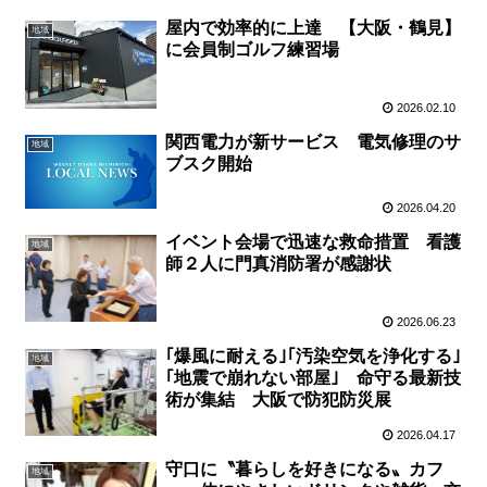
屋内で効率的に上達 【大阪・鶴見】
地域
に会員制ゴルフ練習場
2026.02.10
関西電力が新サービス 電気修理のサ
地域
ブスク開始
2026.04.20
イベント会場で迅速な救命措置 看護
地域
師２人に門真消防署が感謝状
2026.06.23
｢爆風に耐える｣｢汚染空気を浄化する｣
地域
｢地震で崩れない部屋｣ 命守る最新技
術が集結 大阪で防犯防災展
2026.04.17
守口に〝暮らしを好きになる〟カフ
地域