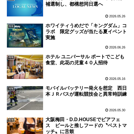
補選制し、都構想同日選へ
2026.05.26
ホワイティうめだで「キングダム」コ
地域
ラボ 限定グッズが当たる夏イベント
実施
2026.06.26
ホテル ユニバーサル ポートでこども
地域
食堂、此花の児童４０人招待
2026.05.16
モバイルバッテリー発火を想定 西日
地域
本ＪＲバスが運転競技会と異常時訓練
2026.05.30
大阪梅田・D.D.HOUSEでビアフェ
地域
ス ビールと推しフードの〝ベストマ
ッチ〟に舌鼓