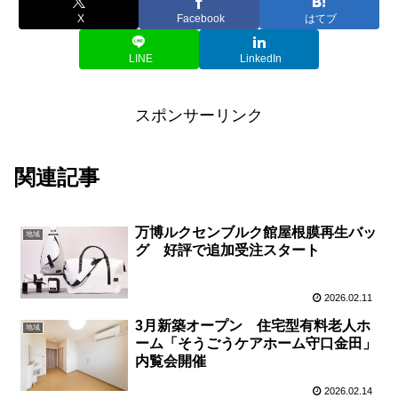
X
Facebook
はてブ
LINE
LinkedIn
スポンサーリンク
関連記事
万博ルクセンブルク館屋根膜再生バッ
地域
グ 好評で追加受注スタート
2026.02.11
3月新築オープン 住宅型有料老人ホ
地域
ーム「そうごうケアホーム守口金田」
内覧会開催
2026.02.14