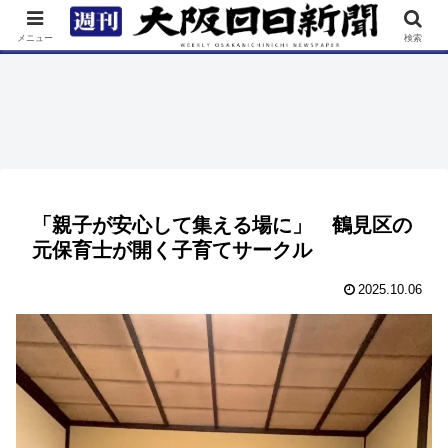
TOP
特集
ニュース
連載
街ネタ
イベント
メニュー
検索
「親子が安心して集える場に」 鶴見区の
元保育士が開く子育てサークル
2025.10.06