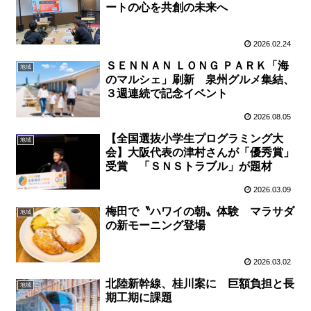
ートの心を共創の未来へ
2026.02.24
ＳＥＮＮＡＮ ＬＯＮＧ ＰＡＲＫ「海
地域
のマルシェ」刷新 泉州グルメ集結、
３週連続で記念イベント
2026.08.05
【全国選抜小学生プログラミング大
地域
会】大阪代表の津村さんが「優秀賞」
受賞 「ＳＮＳトラブル」が題材
2026.03.09
梅田で〝ハワイの朝〟体験 マラサダ
地域
の新モーニング登場
2026.03.02
北陸新幹線、桂川案に 巨額負担と長
地域
期工期に課題