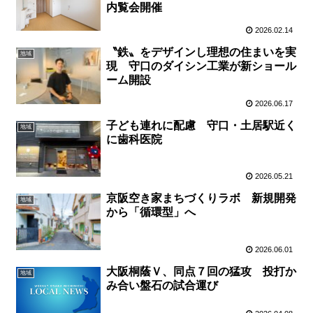
内覧会開催
2026.02.14
〝鉄〟をデザインし理想の住まいを実
地域
現 守口のダイシン工業が新ショール
ーム開設
2026.06.17
子ども連れに配慮 守口・土居駅近く
地域
に歯科医院
2026.05.21
京阪空き家まちづくりラボ 新規開発
地域
から「循環型」へ
2026.06.01
大阪桐蔭Ｖ、同点７回の猛攻 投打か
地域
み合い盤石の試合運び