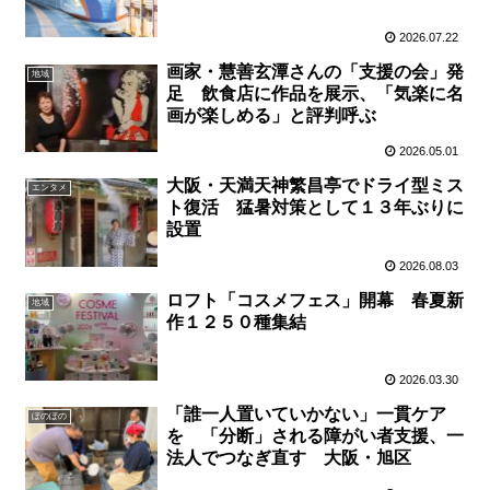
2026.07.22
画家・慧善玄潭さんの「支援の会」発
地域
足 飲食店に作品を展示、「気楽に名
画が楽しめる」と評判呼ぶ
2026.05.01
大阪・天満天神繁昌亭でドライ型ミス
エンタメ
ト復活 猛暑対策として１３年ぶりに
設置
2026.08.03
ロフト「コスメフェス」開幕 春夏新
地域
作１２５０種集結
2026.03.30
「誰一人置いていかない」一貫ケア
ぽのぽの
を 「分断」される障がい者支援、一
法人でつなぎ直す 大阪・旭区