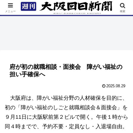
TOP
特集
ニュース
連載
街ネタ
イベント
メニュー
検索
府が初の就職相談・面接会 障がい福祉の
担い手確保へ
2025.08.29
大阪府は、障がい福祉分野の人材確保を目的に、
初の「障がい福祉のしごと就職相談会＆面接会」を
９月11日に大阪駅前第２ビルで開く。午後１時から
同４時までで、予約不要・定員なし・入退場自由。