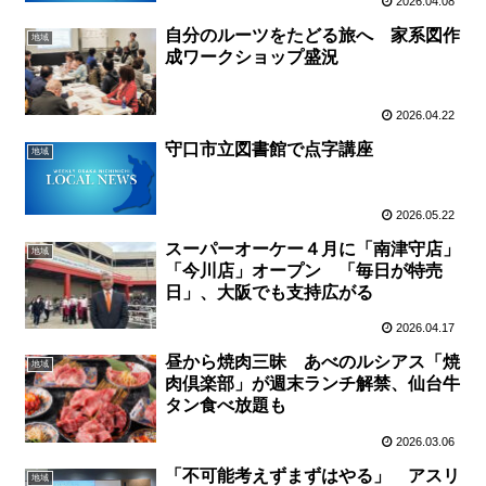
2026.04.08
自分のルーツをたどる旅へ 家系図作
地域
成ワークショップ盛況
2026.04.22
守口市立図書館で点字講座
地域
2026.05.22
スーパーオーケー４月に「南津守店」
地域
「今川店」オープン 「毎日が特売
日」、大阪でも支持広がる
2026.04.17
昼から焼肉三昧 あべのルシアス「焼
地域
肉倶楽部」が週末ランチ解禁、仙台牛
タン食べ放題も
2026.03.06
「不可能考えずまずはやる」 アスリ
地域