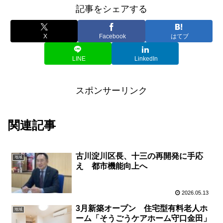
記事をシェアする
X
Facebook
はてブ
LINE
LinkedIn
スポンサーリンク
関連記事
古川淀川区長、十三の再開発に手応
地域
え 都市機能向上へ
2026.05.13
3月新築オープン 住宅型有料老人ホ
地域
ーム「そうごうケアホーム守口金田」