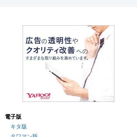
電子版
キタ版
タワマン版