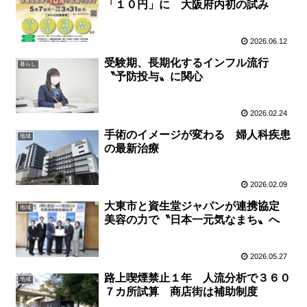
「１０円」に 大阪府内初の試み
2026.06.12
受験期、長期化するインフル流行
暮らし
〝予防投与〟に関心
2026.02.24
手術のイメージが変わる 婦人科疾患
地域
の最新治療
2026.02.09
大東市と資生堂ジャパンが連携協定
地域
美容の力で〝日本一元気なまち〟へ
2026.05.27
路上喫煙禁止１年 人流分析で３６０
地域
７カ所試算 商店街は補助制度