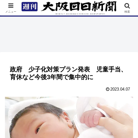
TOP
特集
ニュース
連載
街ネタ
イベント
メニュー
検索
政府 少子化対策プラン発表 児童手当、
育休など今後3年間で集中的に
2023.04.07