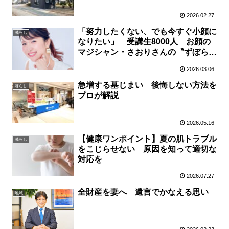
2026.02.27
「努力したくない、でも今すぐ小顔に
暮らし
なりたい」 受講生8000人 お顔の
マジシャン・さおりさんの〝ずぼら美
容〟はなぜ人気？
2026.03.06
急増する墓じまい 後悔しない方法を
暮らし
プロが解説
2026.05.16
【健康ワンポイント】夏の肌トラブル
暮らし
をこじらせない 原因を知って適切な
対応を
2026.07.27
全財産を妻へ 遺言でかなえる思い
地域