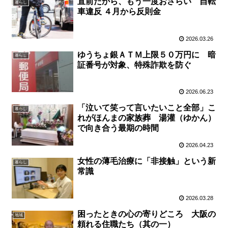
直前だから、もう一度おさらい 自転
暮らし
車違反 ４月から反則金
2026.03.26
ゆうちょ銀ＡＴＭ上限５０万円に 暗
暮らし
証番号が対象、特殊詐欺を防ぐ
2026.06.23
「泣いて笑って言いたいこと全部」こ
暮らし
れがほんまの家族葬 湯灌（ゆかん）
で向き合う最期の時間
2026.04.23
女性の薄毛治療に「非接触」という新
暮らし
常識
2026.03.28
困ったときの心の寄りどころ 大阪の
地域
頼れる住職たち（其の一）