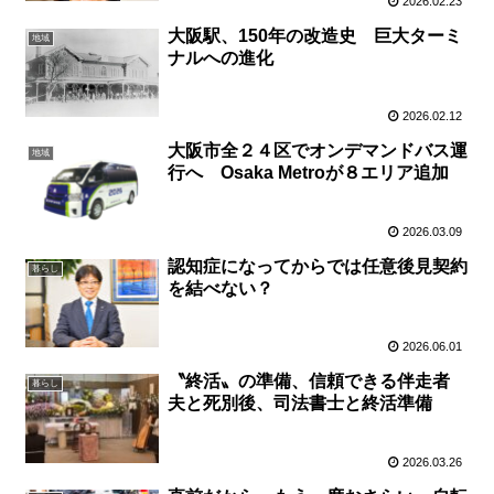
2026.02.23
大阪駅、150年の改造史 巨大ターミ
地域
ナルへの進化
2026.02.12
大阪市全２４区でオンデマンドバス運
地域
行へ Osaka Metroが８エリア追加
2026.03.09
認知症になってからでは任意後見契約
暮らし
を結べない？
2026.06.01
〝終活〟の準備、信頼できる伴走者
暮らし
夫と死別後、司法書士と終活準備
2026.03.26