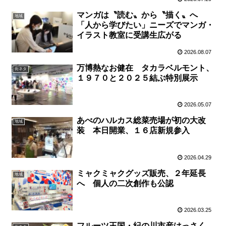
マンガは〝読む〟から〝描く〟へ
地域
「人から学びたい」ニーズでマンガ・
イラスト教室に受講生広がる
2026.08.07
万博熱なお健在 タカラベルモント、
街ネタ
１９７０と２０２５結ぶ特別展示
2026.05.07
あべのハルカス総菜売場が初の大改
地域
装 本日開業、１６店新規参入
2026.04.29
ミャクミャクグッズ販売、２年延長
地域
へ 個人の二次創作も公認
2026.03.25
フルーツ王国・紀の川市産はっさく、