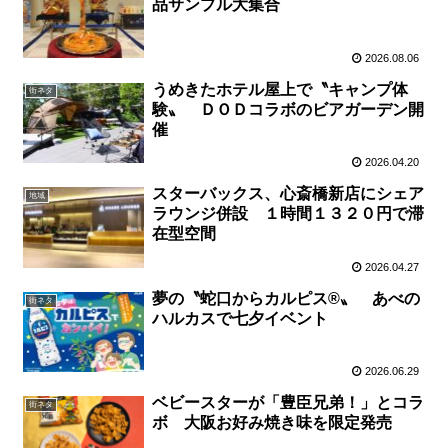
品サンプル大集合
2026.08.06
うめきたホテル屋上で〝キャンプ体
街ネタ
験〟 ＤＯＤコラボのビアガーデン開
催
2026.04.20
スターバックス、心斎橋新店にシェア
地域
ラウンジ併設 １時間１３２０円で滞
在型空間
2026.04.27
夢の〝蛇口からカルピス®〟 あべの
街ネタ
ハルカスで七夕イベント
2026.06.29
ベビースターが「豊臣兄弟！」とコラ
街ネタ
ボ 大阪お好み焼き味を限定発売