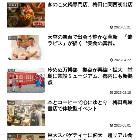
きのこ火鍋専門店、梅田に関西初出店
街ネタ
2026.05.21
天空の舞台で出会う静かな革新 「鮨
街ネタ
ラビス」が描く〝美食の真髄〟
2026.04.22
冷めぬ万博熱 拠点が再編・拡大 堂
地域
島に常設ミュージアム、都内にも新拠
点
2026.02.10
本とコーヒーで心にゆとり 梅田蔦屋
地域
書店で体験型イベント
2026.05.01
巨大スパゲティーに仰天 超リアル食
街ネタ