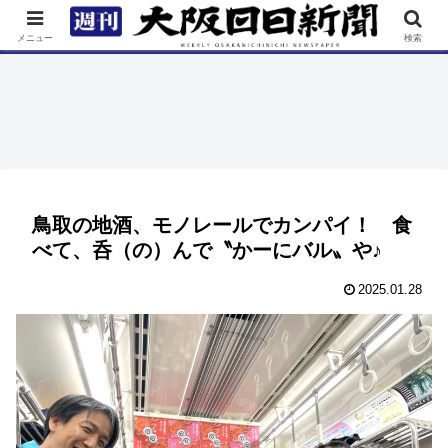
TOP
特集
ニュース
連載
街ネタ
イベント
メニュー
検索
鳥取の地酒、モノレールでカンパイ！ 食
べて、呑（の）んで〝かーにバル〟や♪
2025.01.28