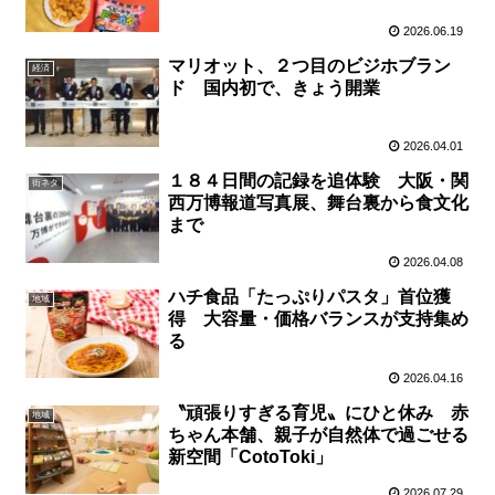
2026.06.19
マリオット、２つ目のビジホブラン
経済
ド 国内初で、きょう開業
2026.04.01
１８４日間の記録を追体験 大阪・関
街ネタ
西万博報道写真展、舞台裏から食文化
まで
2026.04.08
ハチ食品「たっぷりパスタ」首位獲
地域
得 大容量・価格バランスが支持集め
る
2026.04.16
〝頑張りすぎる育児〟にひと休み 赤
地域
ちゃん本舗、親子が自然体で過ごせる
新空間「CotoToki」
2026.07.29