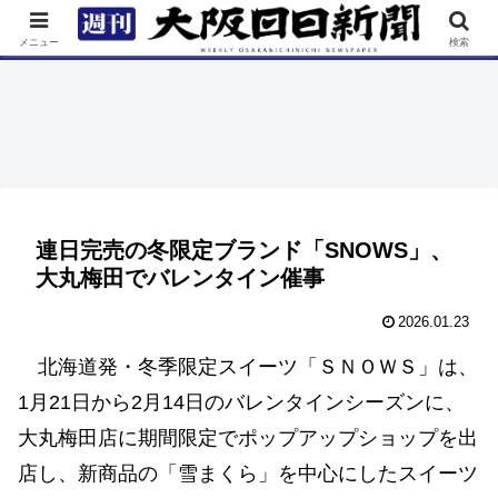
TOP
特集
ニュース
連載
街ネタ
イベント
メニュー
検索
連日完売の冬限定ブランド「SNOWS」、
大丸梅田でバレンタイン催事
2026.01.23
北海道発・冬季限定スイーツ「ＳＮＯＷＳ」は、
1⽉21⽇から2⽉14⽇のバレンタインシーズンに、
⼤丸梅⽥店に期間限定でポップアップショップを出
店し、新商品の「雪まくら」を中心にしたスイーツ