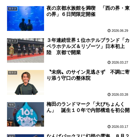
夜の京都水族館を満喫 「西の界・東
街ネタ
の界」６日間限定開催
2026.06.29
３年連続世界１位ホテルブランド「カ
街ネタ
ペラホテルズ＆リゾーツ」日本初上
陸 京都で開業
2026.03.27
〝未病〟のサイン見逃さず 不調に寄
街ネタ
り添う守口の整体院
2026.03.28
梅田のランドマーク「大ぴちょんく
地域
ん」 誕生１０年で内部構造を初公開
2026.03.17
なんばパークスに幻想の雲海 ８月２
地域