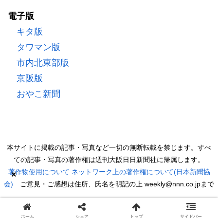
電子版
キタ版
タワマン版
市内北東部版
京阪版
おやこ新聞
本サイトに掲載の記事・写真など一切の無断転載を禁じます。すべ
ての記事・写真の著作権は週刊大阪日日新聞社に帰属します。
著作物使用について
ネットワーク上の著作権について(日本新聞協
×
会)
ご意見・ご感想は住所、氏名を明記の上 weekly@nnn.co.jpまで
Copyright © 2022 週刊大阪日日新聞 All Rights Reserved.
ホーム
シェア
トップ
サイドバー