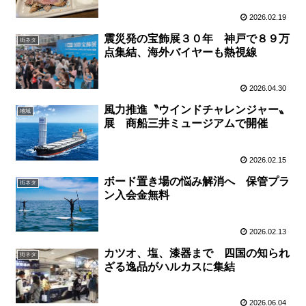
2026.02.19
震災発の宝飾展３０年 神戸で８９万
街ネタ
点集結、海外バイヤーも熱視線
2026.04.30
風力推進〝ウインドチャレンジャー〟
地域
展 商船三井ミュージアムで開催
2026.02.15
ボード置き場の悩み解消へ 保管プラ
街ネタ
ン入会金無料
2026.02.13
カツオ、塩、漆器まで 四国の知られ
街ネタ
ざる逸品がハルカスに集結
2026.06.04