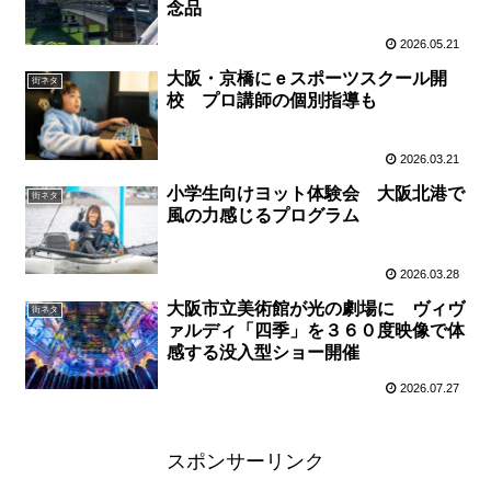
念品
2026.05.21
大阪・京橋にｅスポーツスクール開
街ネタ
校 プロ講師の個別指導も
2026.03.21
小学生向けヨット体験会 大阪北港で
街ネタ
風の力感じるプログラム
2026.03.28
大阪市立美術館が光の劇場に ヴィヴ
街ネタ
ァルディ「四季」を３６０度映像で体
感する没入型ショー開催
2026.07.27
スポンサーリンク