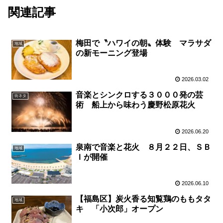
関連記事
梅田で〝ハワイの朝〟体験 マラサダ
地域
の新モーニング登場
2026.03.02
音楽とシンクロする３０００発の芸
街ネタ
術 船上から味わう慶野松原花火
2026.06.20
泉南で音楽と花火 ８月２２日、ＳＢ
地域
Ｉが開催
2026.06.10
【福島区】炭火香る知覧鶏のももタタ
地域
キ 「小次郎」オープン