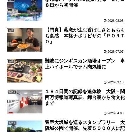
８日から初開催
2026.08.06
【門真】薪窯が生む香ばしさともちも
地域
ち食感 本格ナポリピザの「ＰＯＲＴ
Ｏ」
2026.07.07
難波にジンギスカン酒場オープン 卓
地域
上ハイボールでラム肉気軽に
2026.03.18
１８４日間の記録を追体験 大阪・関
街ネタ
西万博報道写真展、舞台裏から食文化
まで
2026.04.08
豊臣大坂城を巡るスタンプラリー 大
街ネタ
阪城公園で開催、先着５０００人に記