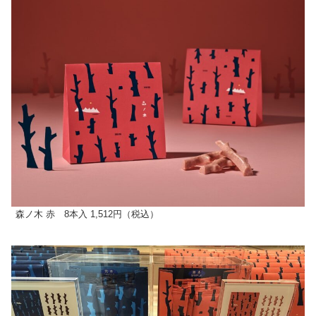
森ノ⽊ ⾚ 8本⼊ 1,512円（税込）