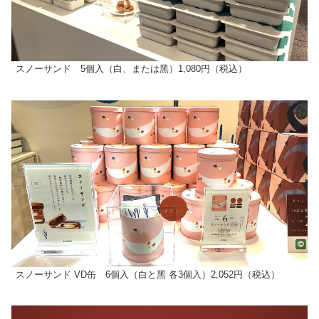
スノーサンド 5個⼊（⽩、または⿊）1,080円（税込）
スノーサンド VD⽸ 6個⼊（⽩と⿊ 各3個⼊）2,052円（税込）