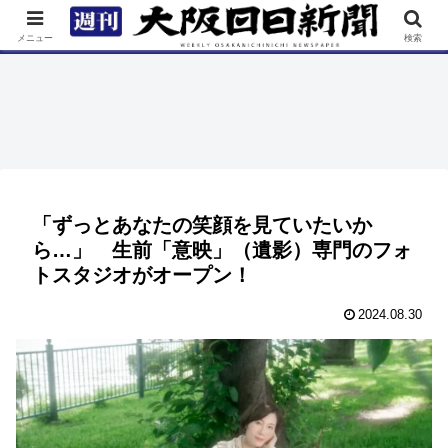
TOP
特集
ニュース
連載
街ネタ
イベント
メニュー
検索
「ずっとあなたの笑顔を見ていたいか
ら…」 生前「意映」（遺影）専門のフォ
トスタジオがオープン！
2024.08.30