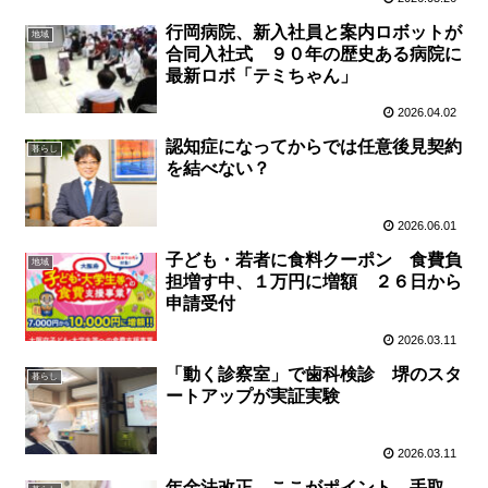
行岡病院、新入社員と案内ロボットが
地域
合同入社式 ９０年の歴史ある病院に
最新ロボ「テミちゃん」
2026.04.02
認知症になってからでは任意後見契約
暮らし
を結べない？
2026.06.01
子ども・若者に食料クーポン 食費負
地域
担増す中、１万円に増額 ２６日から
申請受付
2026.03.11
「動く診察室」で歯科検診 堺のスタ
暮らし
ートアップが実証実験
2026.03.11
年金法改正、ここがポイント 手取