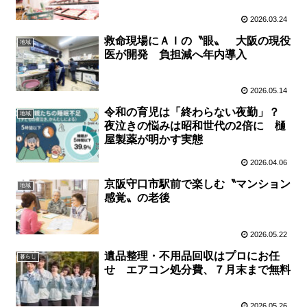
2026.03.24
救命現場にＡＩの〝眼〟 大阪の現役
地域
医が開発 負担減へ年内導入
2026.05.14
令和の育児は「終わらない夜勤」？
地域
夜泣きの悩みは昭和世代の2倍に 樋
屋製薬が明かす実態
2026.04.06
京阪守口市駅前で楽しむ〝マンション
地域
感覚〟の老後
2026.05.22
遺品整理・不用品回収はプロにお任
暮らし
せ エアコン処分費、７月末まで無料
2026.05.26