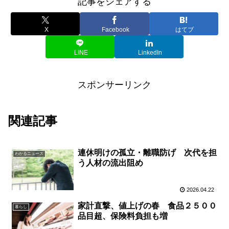
記事をシェアする
X
Facebook
はてブ
LINE
LinkedIn
スポンサーリンク
関連記事
連休明けの孤立・離職防げ 次代を担
わかるニュース
う人材の流出阻め
2026.04.22
家計直撃、値上げの春 食品２５００
暮らし
品目超、保険料負担も増