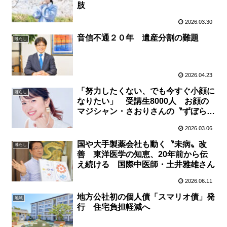
肢
2026.03.30
音信不通２０年 遺産分割の難題
暮らし
2026.04.23
「努力したくない、でも今すぐ小顔に
暮らし
なりたい」 受講生8000人 お顔の
マジシャン・さおりさんの〝ずぼら美
容〟はなぜ人気？
2026.03.06
国や大手製薬会社も動く〝未病〟改
暮らし
善 東洋医学の知恵、20年前から伝
え続ける 国際中医師・土井雅雄さん
2026.06.11
地方公社初の個人債「スマリオ債」発
地域
行 住宅負担軽減へ