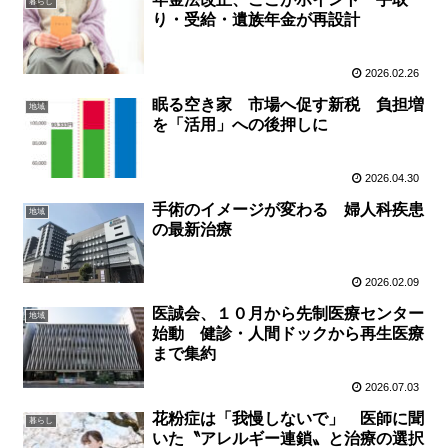
暮らし
り・受給・遺族年金が再設計
2026.02.26
眠る空き家 市場へ促す新税 負担増
地域
を「活用」への後押しに
2026.04.30
手術のイメージが変わる 婦人科疾患
地域
の最新治療
2026.02.09
医誠会、１０月から先制医療センター
地域
始動 健診・人間ドックから再生医療
まで集約
2026.07.03
花粉症は「我慢しないで」 医師に聞
暮らし
いた〝アレルギー連鎖〟と治療の選択