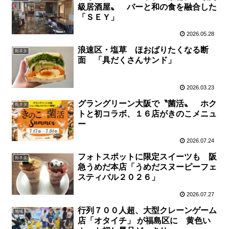
級居酒屋〟 バーと和の食を融合した
「ＳＥＹ」
2026.05.28
浪速区・塩草 ほおばりたくなる断
街ネタ
面 「具だくさんサンド」
2026.03.23
グラングリーン大阪で〝菌活〟 ホク
街ネタ
トと初コラボ、１６店がきのこメニュ
ー
2026.07.24
フォトスポットに限定スイーツも 阪
街ネタ
急うめだ本店「うめだスヌーピーフェ
スティバル２０２６」
2026.07.27
行列７００人超、大型クレーンゲーム
地域
店「オタイチ」 が福島区に 黄色い