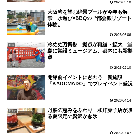
2026.03.18
大阪湾を望む絶景プールが今年も解
地域
禁 水遊び×BBQの〝都会派リゾート
体験〟
2026.06.06
冷めぬ万博熱 拠点が再編・拡大 堂
地域
島に常設ミュージアム、都内にも新拠
点
2026.02.10
開館前イベントにぎわう 新施設
地域
「KADOMADO」でプレイベント盛況
2026.04.14
丹波の恵みをふわり 和洋菓子店が贈
街ネタ
る夏限定の贅沢かき氷
2026.07.07