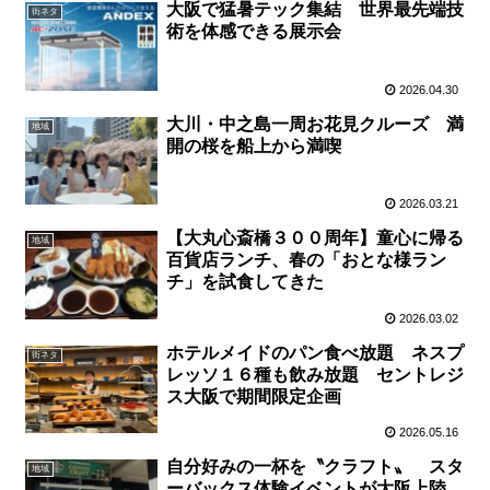
大阪で猛暑テック集結 世界最先端技
街ネタ
術を体感できる展示会
2026.04.30
大川・中之島一周お花見クルーズ 満
地域
開の桜を船上から満喫
2026.03.21
【大丸心斎橋３００周年】童心に帰る
地域
百貨店ランチ、春の「おとな様ラン
チ」を試食してきた
2026.03.02
ホテルメイドのパン食べ放題 ネスプ
街ネタ
レッソ１６種も飲み放題 セントレジ
ス大阪で期間限定企画
2026.05.16
自分好みの一杯を〝クラフト〟 スタ
地域
ーバックス体験イベントが大阪上陸