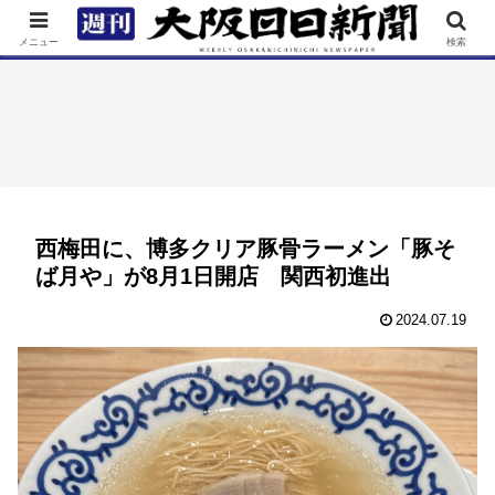
TOP
特集
ニュース
連載
街ネタ
イベント
メニュー
検索
西梅田に、博多クリア豚骨ラーメン「豚そ
ば月や」が8月1日開店 関西初進出
2024.07.19