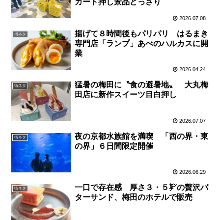
カート押し景品どっさり
2026.07.08
揚げて８時間後もパリパリ はるまき
街ネタ
専門店「ランプ」あべのハルカスに開
業
2026.04.24
猛暑の梅田に〝食の避暑地〟 大丸梅
街ネタ
田店に新作スイーツ目白押し
2026.07.07
夜の京都水族館を満喫 「西の界・東
街ネタ
の界」６日間限定開催
2026.06.29
一口で存在感 厚さ３・５㌢の贅沢バ
街ネタ
ターサンド、梅田のホテルで販売