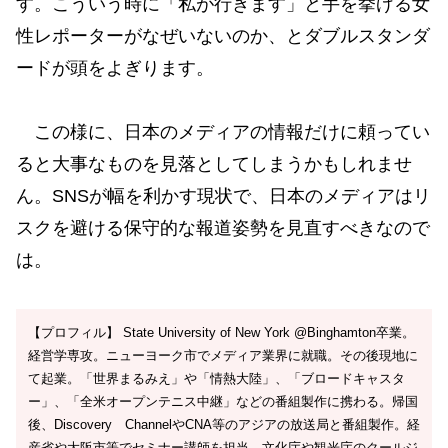
す。こういう時に「私が行きます」と手を挙げる女
性レポーターがなぜいないのか、とダブルスタンダ
ードが頭をよぎります。
この様に、日本のメディアの情報だけに頼ってい
ると大事なものを見落としてしまうかもしれませ
ん。SNSが幅を利かす現状で、日本のメディアはリ
スクを避ける保守的な報道姿勢を見直すべきなので
は。
【プロフィル】 State University of New York @Binghamton卒業。
経営学専攻。ニューヨーク市でメディア業界に就職。その後現地に
て起業。「世界まるみえ」や「情熱大陸」、「ブロードキャスタ
ー」、「全米オープンテニス中継」などの番組製作に携わる。帰国
後、Discovery ChannelやCNA等のアジアの放送局と番組製作。経
産省や大阪市等でセミナー講師を担当。文化庁や観光庁のクールジ