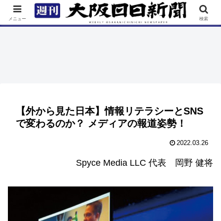
TOP
特集
ニュース
連載
街ネタ
イベント
メニュー
検索
【外から見た日本】情報リテラシーとSNS
で変わるのか？ メディアの報道姿勢！
2022.03.26
Spyce Media LLC 代表 岡野 健将