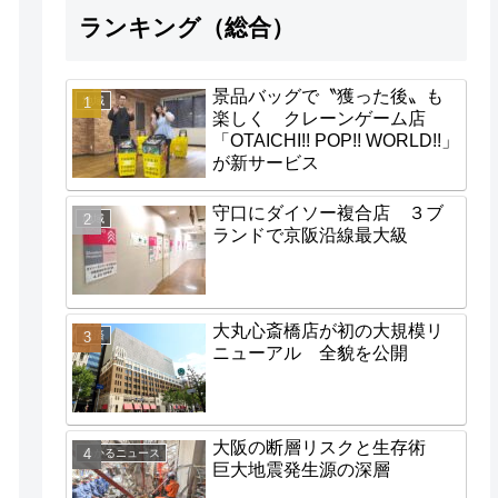
ランキング（総合）
景品バッグで〝獲った後〟も
地域
楽しく クレーンゲーム店
「OTAICHI!! POP!! WORLD!!」
が新サービス
守口にダイソー複合店 ３ブ
地域
ランドで京阪沿線最大級
大丸心斎橋店が初の大規模リ
経済
ニューアル 全貌を公開
大阪の断層リスクと生存術
わかるニュース
巨大地震発生源の深層