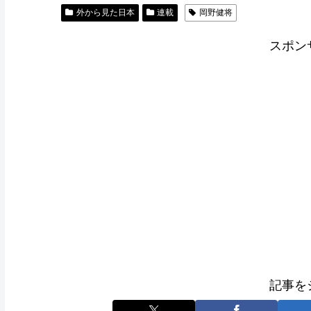
外から見た日本
連載
岡野健将
スポン
記事を