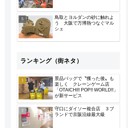
鳥取とヨルダンの砂に触れよ
地域
う 大阪で万博熱つなぐマル
シェ
ランキング（街ネタ）
景品バッグで〝獲った後〟も
地域
楽しく クレーンゲーム店
「OTAICHI!! POP!! WORLD!!」
が新サービス
守口にダイソー複合店 ３ブ
地域
ランドで京阪沿線最大級