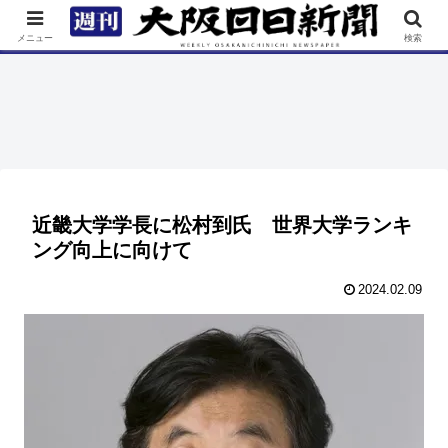
TOP
特集
ニュース
連載
街ネタ
イベント
メニュー
検索
近畿大学学長に松村到氏 世界大学ランキ
ング向上に向けて
2024.02.09