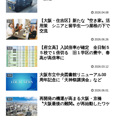
2026.04.08
【大阪・住吉区】新たな〝空き家〟活
地域
用策 シニアと留学生一つ屋根の下で
交流
2026.06.26
【府立高】入試倍率が確定 全日制５
地域
５校で１倍切る 旧１学区の豊中、春
高が高倍率に
2026.03.12
大阪市立中央図書館リニューアル30
地域
周年記念に「天神祭講演会」など
2026.06.01
再開発の機運が高まる大阪・京橋
地域
〝大阪最後の難関〟が再始動したワケ