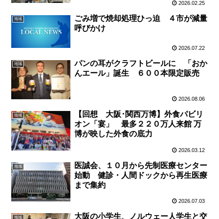
2026.02.25
ごみ増で焼却処理ひっ迫 ４市が減量
地域
呼びかけ
2026.07.22
パンの耳がクラフトビールに 「おか
地域
んエール」誕生 ６００本限定販売
2026.08.06
【回想 大阪･関西万博】外食パビリ
地域
オン「宴」 最多２２０万人来館 万
博が映した外食の底力
2026.03.12
医誠会、１０月から先制医療センター
地域
始動 健診・人間ドックから再生医療
まで集約
2026.07.03
大阪の小学生、ノルウェー人学生と交
地域