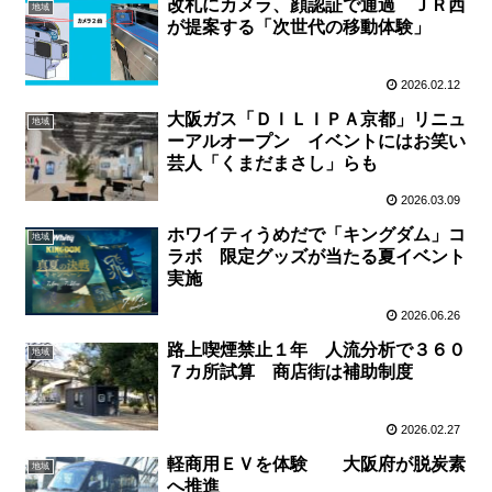
改札にカメラ、顔認証で通過 ＪＲ西
地域
が提案する「次世代の移動体験」
2026.02.12
大阪ガス「ＤＩＬＩＰＡ京都」リニュ
地域
ーアルオープン イベントにはお笑い
芸人「くまだまさし」らも
2026.03.09
ホワイティうめだで「キングダム」コ
地域
ラボ 限定グッズが当たる夏イベント
実施
2026.06.26
路上喫煙禁止１年 人流分析で３６０
地域
７カ所試算 商店街は補助制度
2026.02.27
軽商用ＥＶを体験 大阪府が脱炭素
地域
へ推進