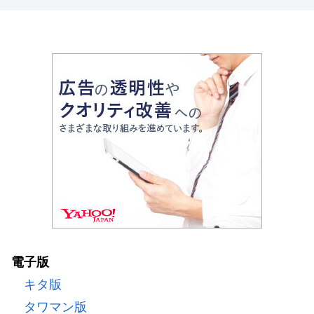
電子版
キタ版
タワマン版