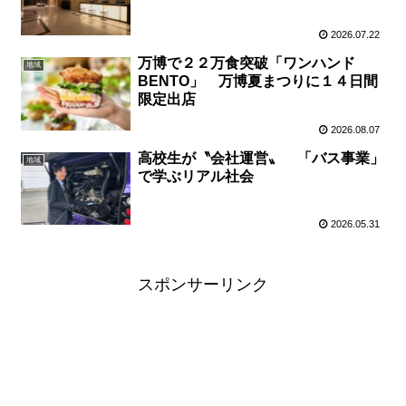
2026.07.22
万博で２２万食突破「ワンハンド
地域
BENTO」 万博夏まつりに１４日間
限定出店
2026.08.07
高校生が〝会社運営〟 「バス事業」
地域
で学ぶリアル社会
2026.05.31
スポンサーリンク