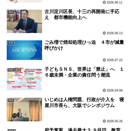
2026.06.11
古川淀川区長、十三の再開発に手応
地域
え 都市機能向上へ
2026.05.13
ごみ増で焼却処理ひっ迫 ４市が減量
地域
呼びかけ
2026.07.22
子どもＳＮＳ、世界は「禁止」へ １
社会・政治
６歳未満・企業の責任問う潮流
2026.04.09
いじめは人権問題、行政が介入を 寝
地域
屋川市長ら、大阪でシンポジウム
2026.05.26
府予算案、過去最大３.９兆円 教育
地域