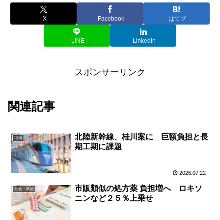
X
Facebook
はてブ
LINE
LinkedIn
スポンサーリンク
関連記事
北陸新幹線、桂川案に 巨額負担と長
地域
期工期に課題
2026.07.22
市販類似の処方薬 負担増へ ロキソ
社会・政治
ニンなど２５％上乗せ