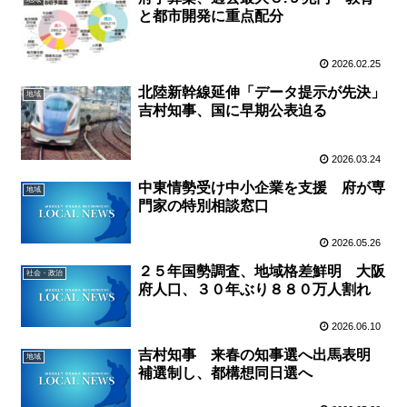
と都市開発に重点配分
2026.02.25
北陸新幹線延伸「データ提示が先決」
地域
吉村知事、国に早期公表迫る
2026.03.24
中東情勢受け中小企業を支援 府が専
地域
門家の特別相談窓口
2026.05.26
２５年国勢調査、地域格差鮮明 大阪
社会・政治
府人口、３０年ぶり８８０万人割れ
2026.06.10
吉村知事 来春の知事選へ出馬表明
地域
補選制し、都構想同日選へ