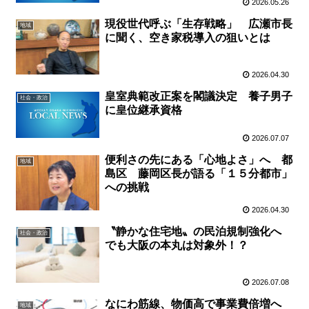
2026.05.26
現役世代呼ぶ「生存戦略」 広瀬市長
地域
に聞く、空き家税導入の狙いとは
2026.04.30
皇室典範改正案を閣議決定 養子男子
社会・政治
に皇位継承資格
2026.07.07
便利さの先にある「心地よさ」へ 都
地域
島区 藤岡区長が語る「１５分都市」
への挑戦
2026.04.30
〝静かな住宅地〟の民泊規制強化へ
社会・政治
でも大阪の本丸は対象外！？
2026.07.08
なにわ筋線、物価高で事業費倍増へ
地域