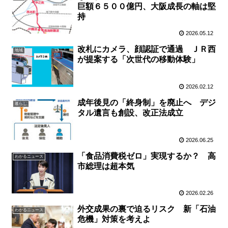
巨額６５００億円、大阪成長の軸は堅
持
2026.05.12
改札にカメラ、顔認証で通過 ＪＲ西
地域
が提案する「次世代の移動体験」
2026.02.12
成年後見の「終身制」を廃止へ デジ
暮らし
タル遺言も創設、改正法成立
2026.06.25
「食品消費税ゼロ」実現するか？ 高
わかるニュース
市総理は超本気
2026.02.26
外交成果の裏で迫るリスク 新「石油
わかるニュース
危機」対策を考えよ