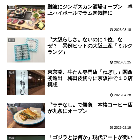
難波にジンギスカン酒場オープン 卓
地域
上ハイボールでラム肉気軽に
2026.03.18
〝大阪らしさ〟ないのに１位、な
地域
ぜ？ 異例ヒットの大阪土産「ミルク
ラング」
2026.03.25
東京発、牛たん専門店「ねぎし」関西
地域
初進出 梅田皮切りに京阪神で１０店
構想
2026.04.28
〝ラテなし〟で勝負 本格コーヒー店
地域
が九条にオープン
2026.02.19
「ゴジラとは何か」現代アートが問い
地域