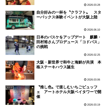
2026.03.28
自分好みの一杯を〝クラフト〟 スタ
地域
ーバックス体験イベントが大阪上陸
2026.06.10
日本のバスケをアップデート 麒麟・
地域
田村裕さんプロデュース「コドバス」
の挑戦
2026.02.25
大阪・新世界で和牛と海鮮が共演 本
街ネタ
格ステーキハウス誕生
2026.03.06
〝推し色〟で楽しむいちごビュッフ
街ネタ
ェ アートホテル大阪ベイタワーで開
催
2026.03.19