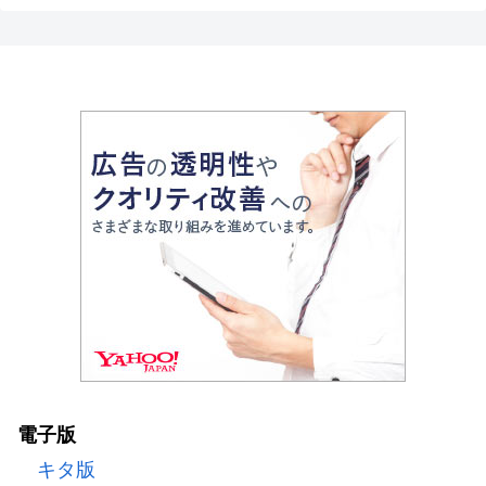
電子版
キタ版