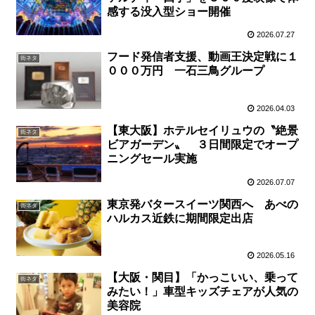
感する没入型ショー開催
2026.07.27
フード発信者支援、動画王決定戦に１
街ネタ
０００万円 一石三鳥グループ
2026.04.03
【東大阪】ホテルセイリュウの〝絶景
街ネタ
ビアガーデン〟 ３日間限定でオープ
ニングセール実施
2026.07.07
東京発バタースイーツ関西へ あべの
街ネタ
ハルカス近鉄に期間限定出店
2026.05.16
【大阪・関目】「かっこいい、乗って
街ネタ
みたい！」車型キッズチェアが人気の
美容院