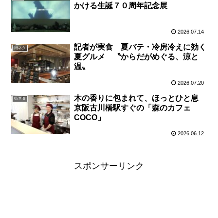
かける生誕７０周年記念展
2026.07.14
記者が実食 夏バテ・冷房冷えに効く
街ネタ
夏グルメ 〝からだがめぐる、涼と
温〟
2026.07.20
木の香りに包まれて、ほっとひと息
街ネタ
京阪古川橋駅すぐの「森のカフェ
COCO」
2026.06.12
スポンサーリンク