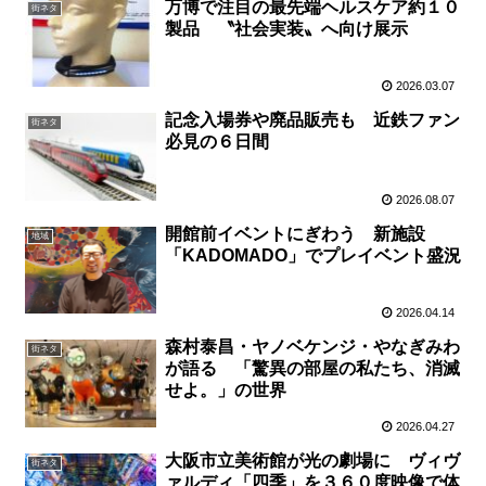
万博で注目の最先端ヘルスケア約１０
街ネタ
製品 〝社会実装〟へ向け展示
2026.03.07
記念入場券や廃品販売も 近鉄ファン
街ネタ
必見の６日間
2026.08.07
開館前イベントにぎわう 新施設
地域
「KADOMADO」でプレイベント盛況
2026.04.14
森村泰昌・ヤノベケンジ・やなぎみわ
街ネタ
が語る 「驚異の部屋の私たち、消滅
せよ。」の世界
2026.04.27
大阪市立美術館が光の劇場に ヴィヴ
街ネタ
ァルディ「四季」を３６０度映像で体