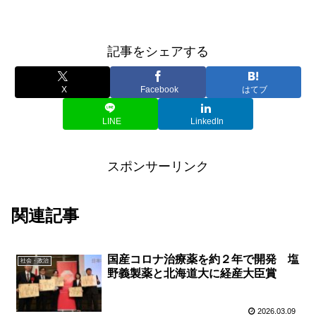
記事をシェアする
X
Facebook
はてブ
LINE
LinkedIn
スポンサーリンク
関連記事
国産コロナ治療薬を約２年で開発 塩
社会・政治
野義製薬と北海道大に経産大臣賞
2026.03.09