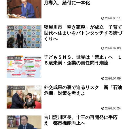
月導入、給付に一本化
2026.06.11
寝屋川市「空き家税」が成立 子育て
地域
世代へ住まいをバトンタッチする街づ
くりへ
2026.07.09
子どもＳＮＳ、世界は「禁止」へ １
社会・政治
６歳未満・企業の責任問う潮流
2026.04.09
外交成果の裏で迫るリスク 新「石油
わかるニュース
危機」対策を考えよ
2026.03.24
古川淀川区長、十三の再開発に手応
地域
え 都市機能向上へ