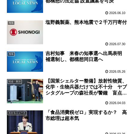
都構想の法定協 設置議案を可決
2026.06.10
塩野義製薬、熊本地震で２千万円寄付
地域
2026.07.30
吉村知事 来春の知事選へ出馬表明
地域
補選制し、都構想同日選へ
2026.05.26
【国策シェルター整備】放射性物質、
社会・政治
化学・生物兵器だけでは不十分 ヤブ
シタグループの森社長が警鐘 盲点は
火災時の〝一酸化炭素〟
2026.04.03
「食品消費税ゼロ」実現するか？ 高
わかるニュース
市総理は超本気