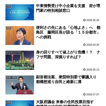
中東情勢受け中小企業を支援 府が専
地域
門家の特別相談窓口
2026.05.26
便利さの先にある「心地よさ」へ 都
地域
島区 藤岡区長が語る「１５分都市」
への挑戦
2026.04.30
身の回りすべて値上がり危機！？ ナ
わかるニュース
フサ問題、深掘りすれば？
2026.05.13
副首都法案、衆院特別委で審議入り
社会・政治
都構想巡り自民と維新に溝
2026.07.07
大阪府議会 来春の住民投票目指す
地域