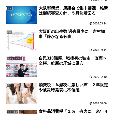
2026.02.26
大阪都構想、府議会で集中審議 維新
地域
は継続審査方針、５月決着図る
2026.03.24
大阪府の出生数 過去最少に 吉村知
地域
事「静かなる有事」
2026.03.11
自民310議席、戦後初の独走 改憲へ
わかるニュース
全権、維新の牙城に風穴
2026.02.10
消費税１％減税に厳しい声 ２年限定
暮らし
や被災時発表に不信感
2026.08.06
食料品消費税「１％」有力に 来年４
社会・政治