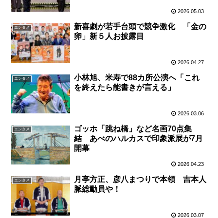
2026.05.03
新喜劇が若手台頭で競争激化 「金の
エンタメ
卵」新５人お披露目
2026.04.27
小林旭、米寿で88カ所公演へ「これ
エンタメ
を終えたら能書きが言える」
2026.03.06
ゴッホ「跳ね橋」など名画70点集
エンタメ
結 あべのハルカスで印象派展が7月
開幕
2026.04.23
月亭方正、彦八まつりで本領 吉本人
エンタメ
脈総動員や！
2026.03.07