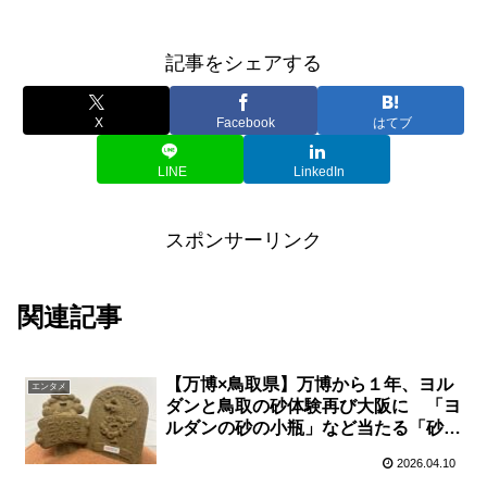
記事をシェアする
X
Facebook
はてブ
LINE
LinkedIn
スポンサーリンク
関連記事
【万博×鳥取県】万博から１年、ヨル
エンタメ
ダンと鳥取の砂体験再び大阪に 「ヨ
ルダンの砂の小瓶」など当たる「砂ガ
ラポン」も実施 ４月１９日、リーベ
2026.04.10
ルホテル大阪