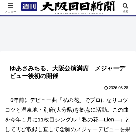
TOP
特集
ニュース
連載
街ネタ
イベント
メニュー
検索
ゆあさみちる、大阪公演満席 メジャーデ
ビュー後初の開催
2026.05.28
6年前にデビュー曲「私の花」でプロになりコツ
コツと温泉地・別府(大分県)を拠点に活動。この曲
を今年１月に11枚目シングル「私の花―Lien―」と
して再び収録し直して念願のメジャーデビューを果