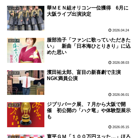
華ＭＥＮ組オリコン一位獲得 6月に
エンタメ
大阪ライブ出演決定
2026.04.24
服部浩子「ファンに歌っていただきた
エンタメ
い」 新曲「日本海ひとりきり」に込
めた思い
2026.08.03
濱田祐太郎、盲目の新喜劇で主演
エンタメ
NGK満員公演
2026.06.01
ジブリパーク展、７月から大阪で開
エンタメ
催 初公開の「ハク竜」や体験型展示
も
2026.05.15
寛平ＧＭ「１００万円スッた…」ほろ
エンタメ