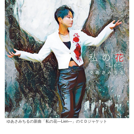
ゆあさみちるの新曲「私の花―Lien―」のＣＤジャケット