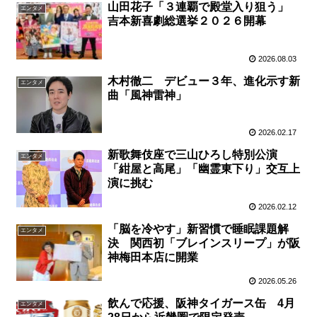
山田花子「３連覇で殿堂入り狙う」
エンタメ
吉本新喜劇総選挙２０２６開幕
2026.08.03
木村徹二 デビュー３年、進化示す新
エンタメ
曲「風神雷神」
2026.02.17
新歌舞伎座で三山ひろし特別公演
エンタメ
「紺屋と高尾」「幽霊東下り」交互上
演に挑む
2026.02.12
「脳を冷やす」新習慣で睡眠課題解
エンタメ
決 関西初「ブレインスリープ」が阪
神梅田本店に開業
2026.05.26
飲んで応援、阪神タイガース缶 4月
エンタメ