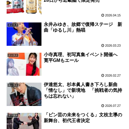
28日から近畿圏で限定発売
2026.04.15
永井みゆき、故郷で復帰ステージ 新
エンタメ
曲「ゆるし川」熱唱
2026.03.23
小寺真理、初写真集イベント開催へ
エンタメ
寛平GMもエール
2026.02.27
伊達悠太、杉本眞人書き下ろし新曲
エンタメ
「情なし」で新境地 「挑戦者の気持
ちは忘れない」
2026.07.27
「ピン芸の未来をつくる」文枝主導の
エンタメ
新舞台、初代王者決定