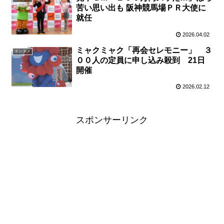
苦い思い出も 阪神競馬場ＰＲ大使に
就任
2026.04.02
ミャクミャク「再会セレモニー」 ３
エンタメ
００人の定員に申し込み殺到 21日
開催
2026.02.12
スポンサーリンク