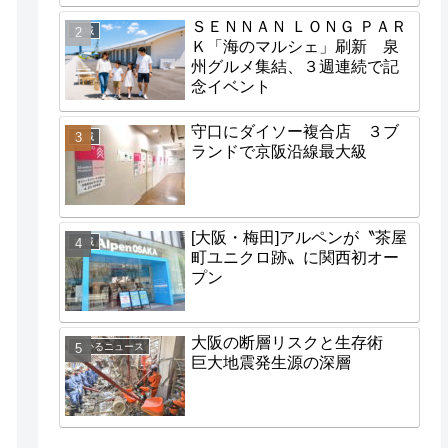
ＳＥＮＮＡＮ ＬＯＮＧ ＰＡＲ
地域
Ｋ「海のマルシェ」刷新 泉
州グルメ集結、３週連続で記
念イベント
守口にダイソー複合店 ３ブ
地域
ランドで京阪沿線最大級
[大阪・梅田]アルペンが〝茶屋
地域
町ユニクロ跡〟に関西初オー
プン
大阪の断層リスクと生存術
わかるニュース
巨大地震発生源の深層