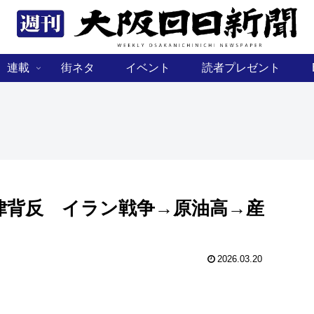
連載
街ネタ
イベント
読者プレゼント
律背反 イラン戦争→原油高→産
2026.03.20