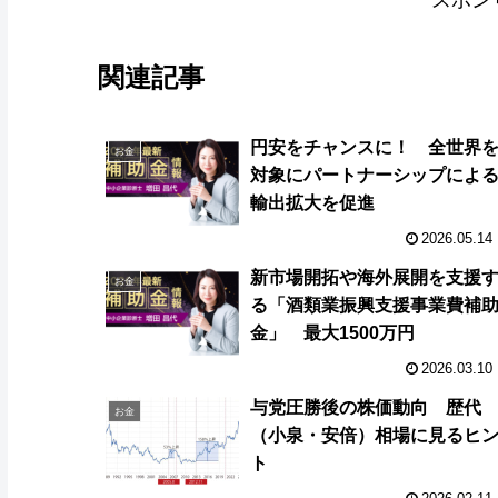
スポン
関連記事
円安をチャンスに！ 全世界
お金
対象にパートナーシップによ
輸出拡大を促進
2026.05.14
新市場開拓や海外展開を支援
お金
る「酒類業振興支援事業費補
金」 最大1500万円
2026.03.10
与党圧勝後の株価動向 歴代
お金
（小泉・安倍）相場に見るヒ
ト