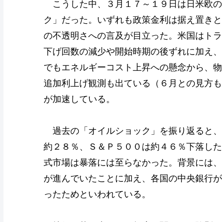
こうした中、３月１７～１９日は日米欧の
ク」だった。いずれも政策金利は据え置きと
の不透明さへの言及が目立った。米国はトラ
下げ回数の減少や開始時期の後ずれに加え、
でもエネルギーコスト上昇への懸念から、物
追加利上げ観測も出ている（６月との見方も
が加速している。
過去の「オイルショック」を振り返ると、
約２８％、Ｓ＆Ｐ５００は約４６％下落した
式市場は暴落には至らなかった。背景には、
が進んでいたことに加え、各国の中央銀行が
ったためといわれている。