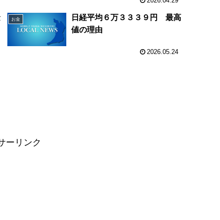
2026.04.29
金
日経平均６万３３３９円 最高
お金
値の理由
2026.05.24
０
サーリンク