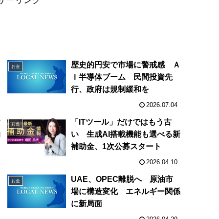
サーリンク
を
歴史的円安で市場に警戒感 Ａ
お金
る
Ｉ半導体ブーム 民間投資先
行、政府は規制緩和を
2026.07.04
す
「ITツール」だけではもう古
お金
助
い 生成AI搭載機能も選べる新
補助金、1次公募スタート
2026.04.10
UAE、OPEC離脱へ 原油市
お金
ン
場に構造変化 エネルギー関係
に新局面