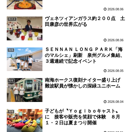
2026.08.06
ヴェネツィアンガラス約２００点 土
街ネタ
田康彦の世界広がる
2026.08.06
ＳＥＮＮＡＮ ＬＯＮＧ ＰＡＲＫ「海
地域
のマルシェ」刷新 泉州グルメ集結、
３週連続で記念イベント
2026.08.05
南海ホークス復刻ナイター盛り上げ
地域
難波駅員が懐かしの深緑ユニホーム
2026.08.04
子どもが〝Ｙｏｇｉｂｏキャスト〟
地域
に 接客や販売を笑顔で体験 ８月
１・２日は夏まつり開催