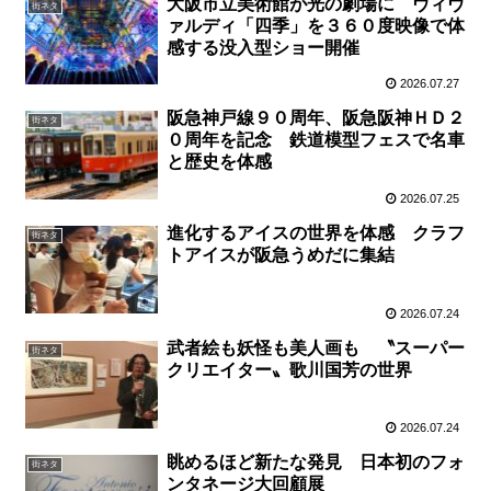
大阪市立美術館が光の劇場に ヴィヴ
街ネタ
ァルディ「四季」を３６０度映像で体
感する没入型ショー開催
2026.07.27
阪急神戸線９０周年、阪急阪神ＨＤ２
街ネタ
０周年を記念 鉄道模型フェスで名車
と歴史を体感
2026.07.25
進化するアイスの世界を体感 クラフ
街ネタ
トアイスが阪急うめだに集結
2026.07.24
武者絵も妖怪も美人画も 〝スーパー
街ネタ
クリエイター〟歌川国芳の世界
2026.07.24
眺めるほど新たな発見 日本初のフォ
街ネタ
ンタネージ大回顧展