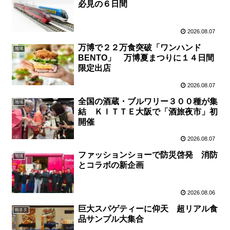
必見の６日間
2026.08.07
万博で２２万食突破「ワンハンド
地域
BENTO」 万博夏まつりに１４日間
限定出店
2026.08.07
全国の酒蔵・ブルワリー３００種が集
地域
結 ＫＩＴＴＥ大阪で「酒旅夜市」初
開催
2026.08.07
ファッションショーで防災啓発 消防
地域
とコラボの新企画
2026.08.06
巨大スパゲティーに仰天 超リアル食
街ネタ
品サンプル大集合