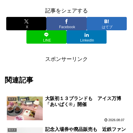
記事をシェアする
X
Facebook
はてブ
LINE
LinkedIn
スポンサーリンク
関連記事
大阪初１３ブランドも アイス万博
街ネタ
「あいぱく®」開催
2026.08.07
記念入場券や廃品販売も 近鉄ファン
街ネタ