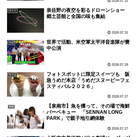
2026.07.31
泉佐野の夜空を彩るドローンショー
街ネタ
郷土芸能と全国の味も集結
2026.07.31
世界で活動、米空軍太平洋音楽隊が豊
地域
中公演
2026.07.28
フォトスポットに限定スイーツも 阪
街ネタ
急うめだ本店「うめだスヌーピーフェ
スティバル２０２６」
2026.07.27
【泉南市】魚を獲って、その場で海鮮
地域
バーベキュー 「SENNAN LONG
PARK」で親子地引網体験
2026.07.27