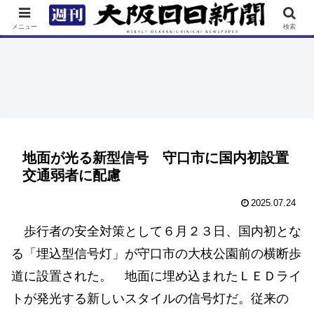
TOP
特集
ニュース
連載
街ネタ
イベント
メニュー
検索
地面が光る新型信号 守口市に国内初設置
交通弱者に配慮
2025.07.24
歩行者の安全対策として６月２３日、国内初とな
る「埋込型信号灯」が守口市の大枝公園前の横断歩
道に設置された。 地面に埋め込まれたＬＥＤライ
トが発光する新しいスタイルの信号灯だ。従来の