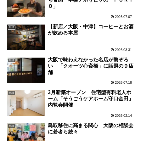
Ｏ」
2026.07.07
【新店／大阪・中津】コーヒーとお酒
地域
が飲める本屋
2026.03.31
大阪で味わえなかった名店が勢ぞろ
地域
い 「クオーツ心斎橋」に話題の９店
舗
2026.07.18
3月新築オープン 住宅型有料老人ホ
地域
ーム「そうごうケアホーム守口金田」
内覧会開催
2026.02.14
鳥取移住に高まる関心 大阪の相談会
地域
に若者ら続々