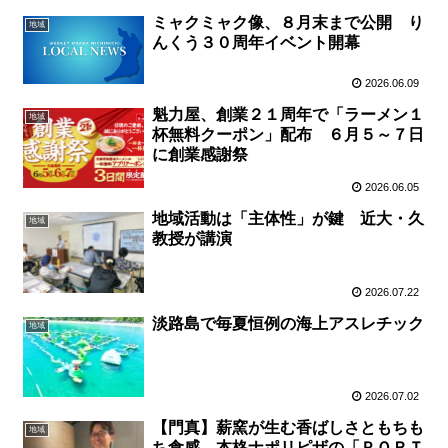
ミャクミャク像、８月末まで公開 り
地域
んくう３０周年イベント開幕
2026.06.09
魁力屋、創業２１周年で「ラーメン１
地域
杯無料クーポン」配布 ６月５～７日
に創業感謝祭
2026.06.05
地域活動は「主体性」が鍵 近大・久
地域
教授が講演
2026.07.22
淡路島で毎夏恒例の海上アスレチック
地域
2026.07.02
【門真】薪窯が生む香ばしさともちも
地域
ち食感 本格ナポリピザの「ＰＯＲＴ