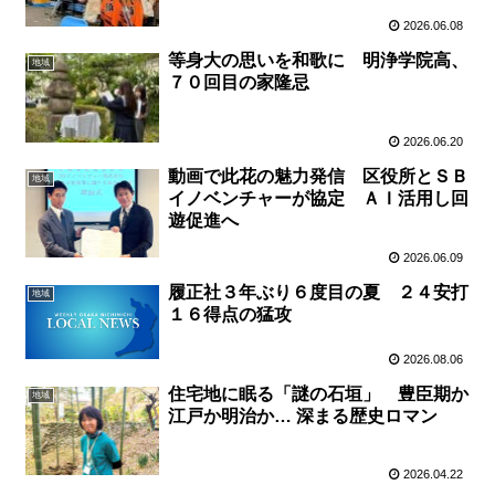
2026.06.08
等身大の思いを和歌に 明浄学院高、
地域
７０回目の家隆忌
2026.06.20
動画で此花の魅力発信 区役所とＳＢ
地域
イノベンチャーが協定 ＡＩ活用し回
遊促進へ
2026.06.09
履正社３年ぶり６度目の夏 ２４安打
地域
１６得点の猛攻
2026.08.06
住宅地に眠る「謎の石垣」 豊臣期か
地域
江戸か明治か… 深まる歴史ロマン
2026.04.22