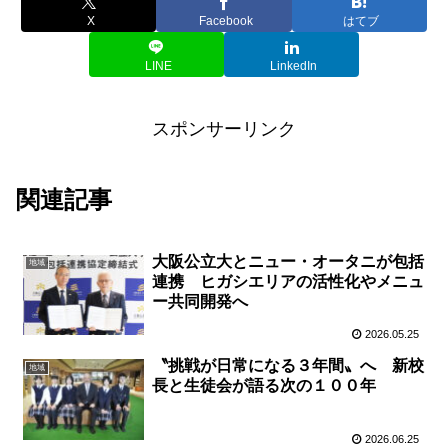
X
Facebook
はてブ
LINE
LinkedIn
スポンサーリンク
関連記事
大阪公立大とニュー・オータニが包括
地域
連携 ヒガシエリアの活性化やメニュ
ー共同開発へ
2026.05.25
〝挑戦が日常になる３年間〟へ 新校
地域
長と生徒会が語る次の１００年
2026.06.25