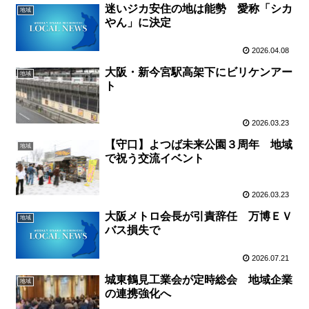
迷いジカ安住の地は能勢 愛称「シカ
地域
やん」に決定
2026.04.08
大阪・新今宮駅高架下にビリケンアー
地域
ト
2026.03.23
【守口】よつば未来公園３周年 地域
地域
で祝う交流イベント
2026.03.23
大阪メトロ会長が引責辞任 万博ＥＶ
地域
バス損失で
2026.07.21
城東鶴見工業会が定時総会 地域企業
地域
の連携強化へ