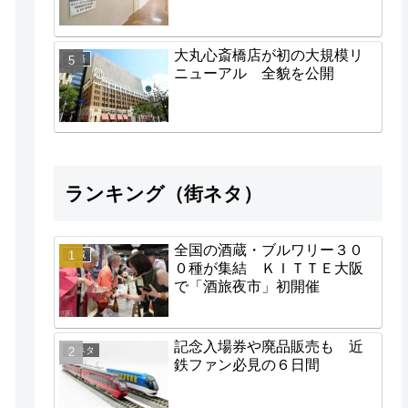
大丸心斎橋店が初の大規模リ
経済
ニューアル 全貌を公開
ランキング（街ネタ）
全国の酒蔵・ブルワリー３０
地域
０種が集結 ＫＩＴＴＥ大阪
で「酒旅夜市」初開催
記念入場券や廃品販売も 近
街ネタ
鉄ファン必見の６日間