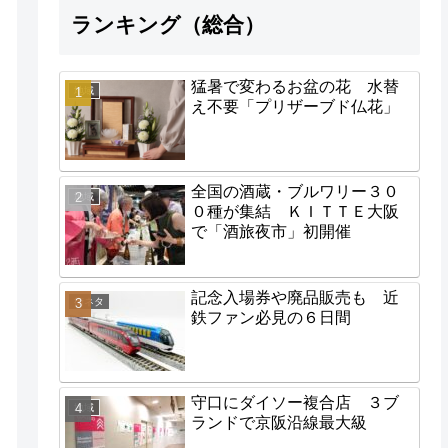
ランキング（総合）
猛暑で変わるお盆の花 水替
地域
え不要「プリザーブド仏花」
全国の酒蔵・ブルワリー３０
地域
０種が集結 ＫＩＴＴＥ大阪
で「酒旅夜市」初開催
記念入場券や廃品販売も 近
街ネタ
鉄ファン必見の６日間
守口にダイソー複合店 ３ブ
地域
ランドで京阪沿線最大級