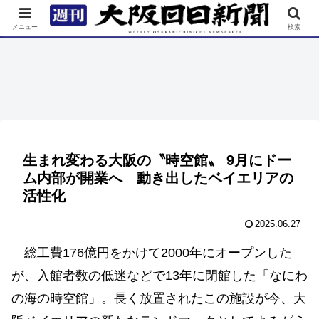
TOP
特集
ニュース
連載
街ネタ
イベント
メニュー
検索
生まれ変わる大阪の〝時空館〟 9月にドー
ム内部が開業へ 動き出したベイエリアの
活性化
2025.06.27
総工費176億円をかけて2000年にオープンした
が、入館者数の低迷などで13年に閉館した「なにわ
の海の時空館」。長く放置されたこの施設が今、大