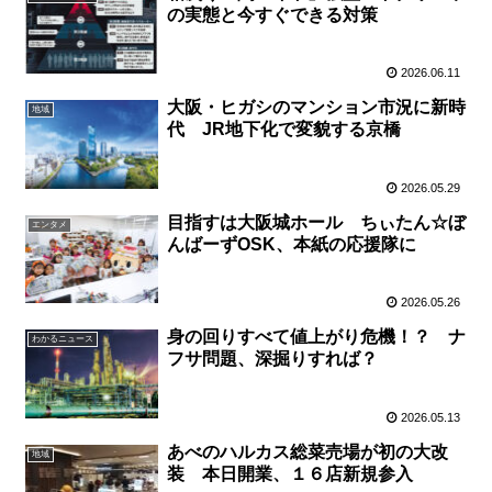
の実態と今すぐできる対策
2026.06.11
大阪・ヒガシのマンション市況に新時
地域
代 JR地下化で変貌する京橋
2026.05.29
目指すは大阪城ホール ちぃたん☆ぼ
エンタメ
んばーずOSK、本紙の応援隊に
2026.05.26
身の回りすべて値上がり危機！？ ナ
わかるニュース
フサ問題、深掘りすれば？
2026.05.13
あべのハルカス総菜売場が初の大改
地域
装 本日開業、１６店新規参入