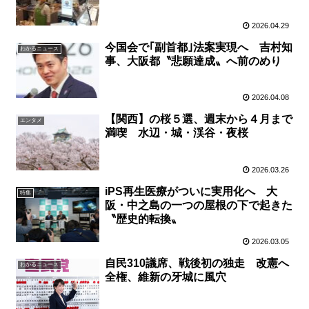
2026.04.29
今国会で｢副首都｣法案実現へ 吉村知
わかるニュース
事、大阪都〝悲願達成〟へ前のめり
2026.04.08
【関西】の桜５選、週末から４月まで
エンタメ
満喫 水辺・城・渓谷・夜桜
2026.03.26
iPS再生医療がついに実用化へ 大
特集
阪・中之島の一つの屋根の下で起きた
〝歴史的転換〟
2026.03.05
自民310議席、戦後初の独走 改憲へ
わかるニュース
全権、維新の牙城に風穴