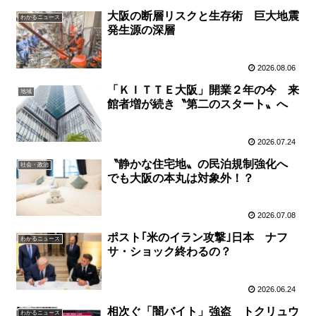
大阪の断層リスクと生存術 巨大地震
わかるニュース
発生源の深層
2026.08.06
「ＫＩＴＴＥ大阪」開業２年の今 来
地域
館者増が続き〝第二のスタート〟へ
2026.07.24
〝静かな住宅地〟の民泊規制強化へ
社会・政治
でも大阪の本丸は対象外！？
2026.07.08
ポスト｢米のイラン攻撃｣日本 ナフ
わかるニュース
サ・ショック終わるの？
2026.06.24
相次ぐ「闇バイト」強盗 トクリュウ
わかるニュース