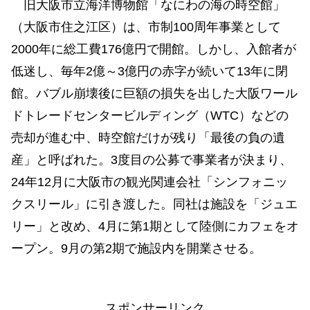
旧大阪市立海洋博物館「なにわの海の時空館」
（大阪市住之江区）は、市制100周年事業として
2000年に総工費176億円で開館。しかし、入館者が
低迷し、毎年2億～3億円の赤字が続いて13年に閉
館。バブル崩壊後に巨額の損失を出した大阪ワール
ドトレードセンタービルディング（WTC）などの
売却が進む中、時空館だけが残り「最後の負の遺
産」と呼ばれた。3度目の公募で事業者が決まり、
24年12月に大阪市の観光関連会社「シンフォニッ
クスリール」に引き渡した。同社は施設を「ジュエ
リー」と改め、4月に第1期として陸側にカフェをオ
ープン。9月の第2期で施設内を開業させる。
スポンサーリンク