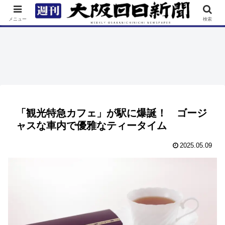
TOP
特集
ニュース
連載
街ネタ
イベント
メニュー
検索
「観光特急カフェ」が駅に爆誕！ ゴージ
ャスな車内で優雅なティータイム
2025.05.09