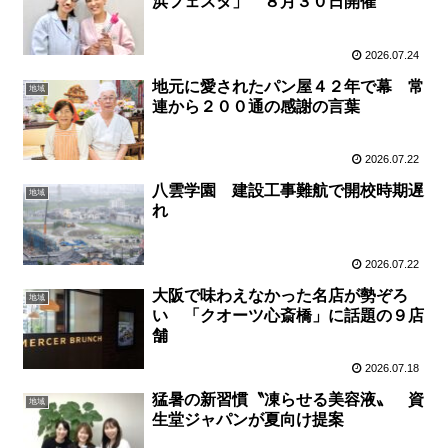
浜フェスタ」 ８月３０日開催
2026.07.24
地元に愛されたパン屋４２年で幕 常
地域
連から２００通の感謝の言葉
2026.07.22
八雲学園 建設工事難航で開校時期遅
地域
れ
2026.07.22
大阪で味わえなかった名店が勢ぞろ
地域
い 「クオーツ心斎橋」に話題の９店
舗
2026.07.18
猛暑の新習慣〝凍らせる美容液〟 資
地域
生堂ジャパンが夏向け提案