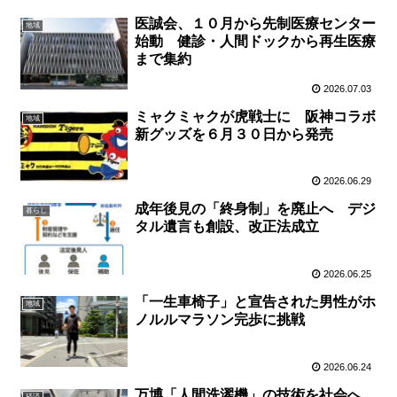
医誠会、１０月から先制医療センター
地域
始動 健診・人間ドックから再生医療
まで集約
2026.07.03
ミャクミャクが虎戦士に 阪神コラボ
地域
新グッズを６月３０日から発売
2026.06.29
成年後見の「終身制」を廃止へ デジ
暮らし
タル遺言も創設、改正法成立
2026.06.25
「一生車椅子」と宣告された男性がホ
地域
ノルルマラソン完歩に挑戦
2026.06.24
万博「人間洗濯機」の技術を社会へ
経済