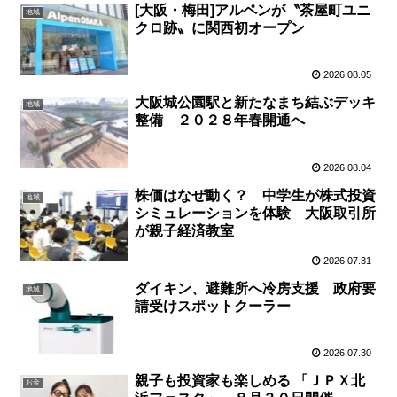
[大阪・梅田]アルペンが〝茶屋町ユニ
地域
クロ跡〟に関西初オープン
2026.08.05
大阪城公園駅と新たなまち結ぶデッキ
地域
整備 ２０２８年春開通へ
2026.08.04
株価はなぜ動く？ 中学生が株式投資
地域
シミュレーションを体験 大阪取引所
が親子経済教室
2026.07.31
ダイキン、避難所へ冷房支援 政府要
地域
請受けスポットクーラー
2026.07.30
親子も投資家も楽しめる 「ＪＰＸ北
お金