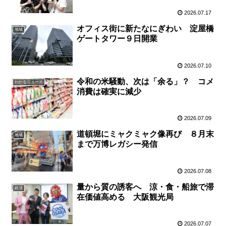
2026.07.17
オフィス街に新たなにぎわい 淀屋橋
地域
ゲートタワー９日開業
2026.07.10
令和の米騒動、次は「余る」？ コメ
わかるニュース
消費は確実に減少
2026.07.09
道頓堀にミャクミャク像再び ８月末
地域
まで万博レガシー発信
2026.07.08
量から質の誘客へ 涼・食・船旅で滞
経済
在価値高める 大阪観光局
2026.07.07