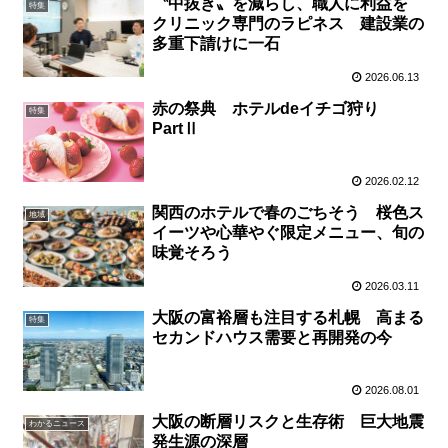
〝中抜き〟を減らし、職⼈に利益を
特集
クリニック専⾨のラピネス 建設業の
多重下請けに⼀⽯
2026.06.13
赤の祭典 ホテルdeイチゴ狩り
特集
PartⅡ
2026.02.12
関西のホテルで春のごちそう 桜色ス
地域
イーツや心華やぐ限定メニュー、旬の
味覚そろう
2026.03.11
大阪の富裕層も注目する札幌 高まる
特集
セカンドハウス需要と再開発の今
2026.08.01
大阪の断層リスクと生存術 巨大地震
わかるニュース
発生源の深層