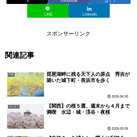
X
Facebook
はてブ
LINE
LinkedIn
スポンサーリンク
関連記事
琵琶湖畔に残る天下人の原点 秀吉が
特集
築いた城下町・長浜市を歩く
2026.04.30
【関西】の桜５選、週末から４月まで
エンタメ
満喫 水辺・城・渓谷・夜桜
2026.03.26