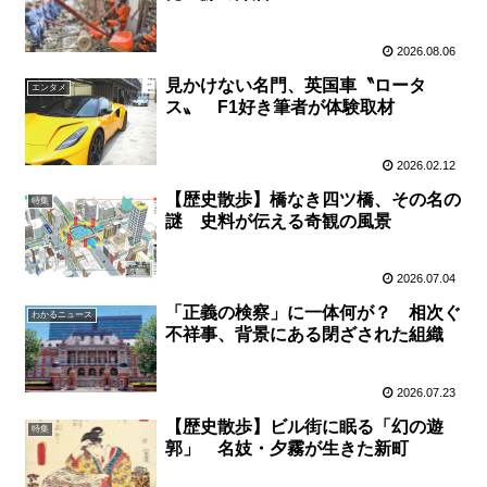
2026.08.06
見かけない名門、英国車〝ロータ
エンタメ
ス〟 F1好き筆者が体験取材
2026.02.12
【歴史散歩】橋なき四ツ橋、その名の
特集
謎 史料が伝える奇観の風景
2026.07.04
「正義の検察」に一体何が？ 相次ぐ
わかるニュース
不祥事、背景にある閉ざされた組織
2026.07.23
【歴史散歩】ビル街に眠る「幻の遊
特集
郭」 名妓・夕霧が生きた新町