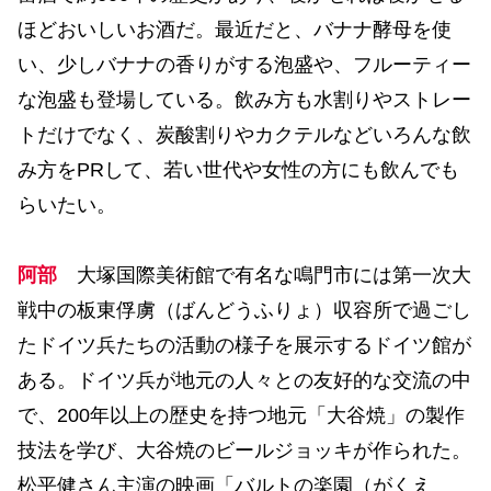
ほどおいしいお酒だ。最近だと、バナナ酵母を使
い、少しバナナの香りがする泡盛や、フルーティー
な泡盛も登場している。飲み方も水割りやストレー
トだけでなく、炭酸割りやカクテルなどいろんな飲
み方をPRして、若い世代や女性の方にも飲んでも
らいたい。
阿部
大塚国際美術館で有名な鳴門市には第一次大
戦中の板東俘虜（ばんどうふりょ）収容所で過ごし
たドイツ兵たちの活動の様子を展示するドイツ館が
ある。ドイツ兵が地元の人々との友好的な交流の中
で、200年以上の歴史を持つ地元「大谷焼」の製作
技法を学び、大谷焼のビールジョッキが作られた。
松平健さん主演の映画「バルトの楽園（がくえ