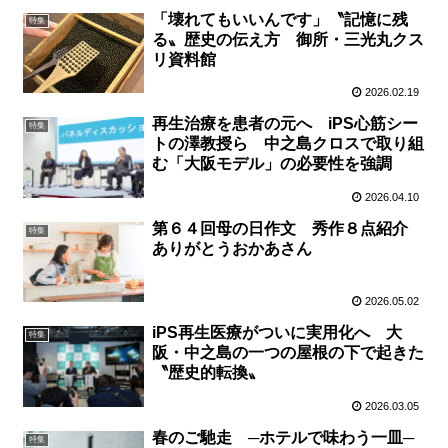
「壊れてもいいんです」〝記憶に残
特集
る〟歴史の伝え方 御所・三光丸クス
リ資料館
2026.02.19
再生治療を患者の元へ iPS心筋シー
特集
トの澤教授ら 中之島クロスで取り組
む「大阪モデル」の必要性を強調
2026.04.10
第６４回母の日作文 秀作８点紹介
特集
ありがとうおかあさん
2026.05.02
iPS再生医療がついに実用化へ 大
特集
阪・中之島の一つの屋根の下で起きた
〝歴史的転換〟
2026.03.05
春のご馳走 ─ホテルで味わう一皿─
特集