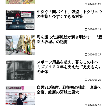
2026.05.29
相次ぐ「闇バイト」強盗 トクリュウ
わかるニュース
の実態と今すぐできる対策
2026.06.11
海を渡った屏風絵が解き明かす 〝豊
地域
臣大坂城〟の記憶
2026.03.27
スポーツ用品を超え、暮らしの中へ
特集
ミズノ１２０年を支えた〝ええもん〟
の正体
2026.05.26
自民310議席、戦後初の独走 改憲へ
わかるニュース
全権、維新の牙城に風穴
2026.02.10