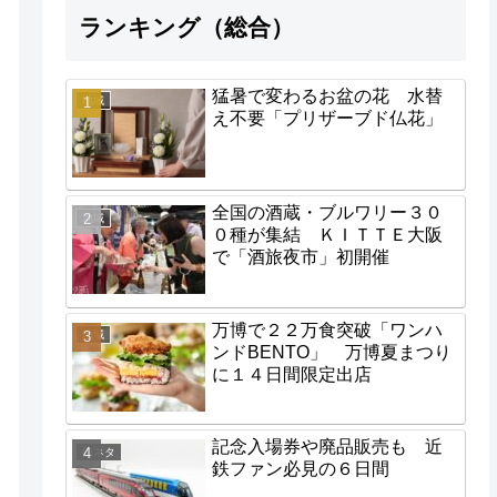
ランキング（総合）
猛暑で変わるお盆の花 水替
地域
え不要「プリザーブド仏花」
全国の酒蔵・ブルワリー３０
地域
０種が集結 ＫＩＴＴＥ大阪
で「酒旅夜市」初開催
万博で２２万食突破「ワンハ
地域
ンドBENTO」 万博夏まつり
に１４日間限定出店
記念入場券や廃品販売も 近
街ネタ
鉄ファン必見の６日間