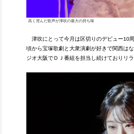
高く澄んだ歌声が津吹の最大の持ち味
津吹にとって今月は区切りのデビュー10
頃から宝塚歌劇と大衆演劇が好きで関西はな
ジオ大阪でＤＪ番組を担当し続けておりリラ