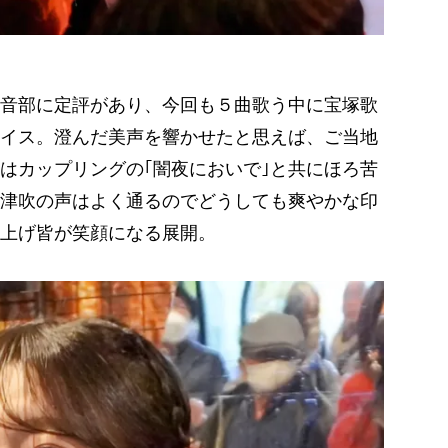
音部に定評があり、今回も５曲歌う中に宝塚歌
チョイス。澄んだ美声を響かせたと思えば、ご当地
曲はカップリングの｢闇夜においで｣と共にほろ苦
津吹の声はよく通るのでどうしても爽やかな印
上げ皆が笑顔になる展開。