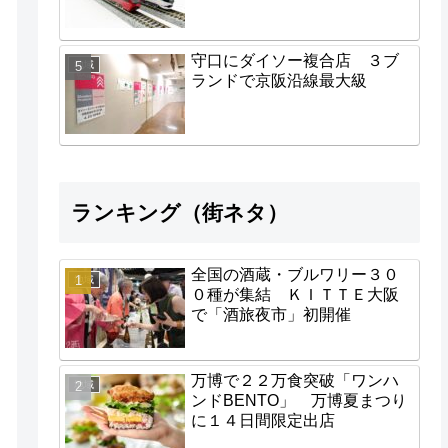
守口にダイソー複合店 ３ブ
地域
ランドで京阪沿線最大級
ランキング（街ネタ）
全国の酒蔵・ブルワリー３０
地域
０種が集結 ＫＩＴＴＥ大阪
で「酒旅夜市」初開催
万博で２２万食突破「ワンハ
地域
ンドBENTO」 万博夏まつり
に１４日間限定出店