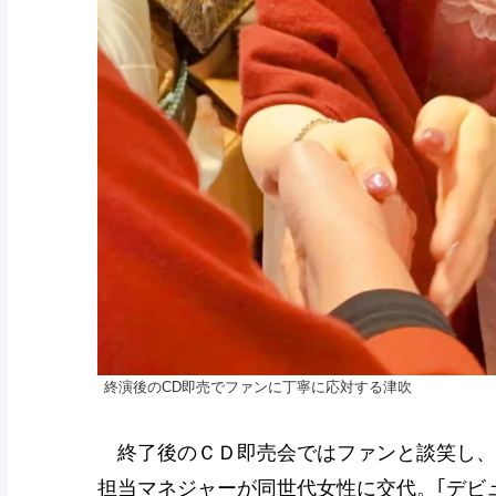
終演後のCD即売でファンに丁寧に応対する津吹
終了後のＣＤ即売会ではファンと談笑し、
担当マネジャーが同世代女性に交代。｢デビ