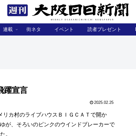
連載
街ネタ
イベント
読者プレゼント
飛躍宣言
2025.02.25
メリカ村のライブハウスＢＩＧＣＡＴで開か
みゆが、そろいのピンクのウインドブレーカーで
た。