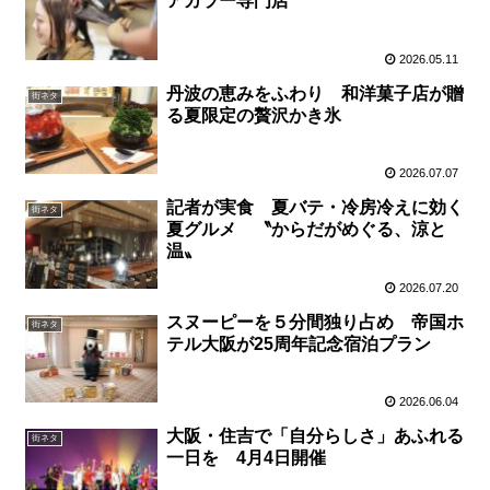
アカラー専門店
2026.05.11
丹波の恵みをふわり 和洋菓子店が贈
街ネタ
る夏限定の贅沢かき氷
2026.07.07
記者が実食 夏バテ・冷房冷えに効く
街ネタ
夏グルメ 〝からだがめぐる、涼と
温〟
2026.07.20
スヌーピーを５分間独り占め 帝国ホ
街ネタ
テル大阪が25周年記念宿泊プラン
2026.06.04
大阪・住吉で「自分らしさ」あふれる
街ネタ
一日を 4月4日開催