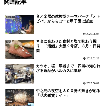
関連記事
音と楽器の体験型テーマパーク「オト
エンタメ
ビバ」がららぽーと甲子園に誕生
2026.06.04
ネタに合わせた食材と塩で味わう握
地域
り 「活鮨」大阪２号店、３月１日開
業
2026.02.28
カツオ、塩、漆器まで 四国の知られ
街ネタ
ざる逸品がハルカスに集結
2026.06.04
中之島の夜空を３００発の輝きが彩る
街ネタ
「花火鑑賞ナイト」