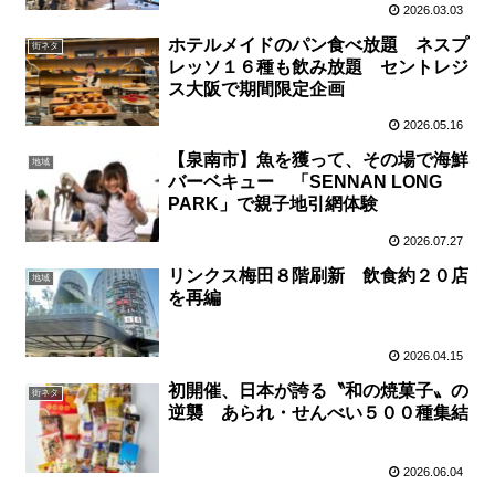
2026.03.03
ホテルメイドのパン食べ放題 ネスプ
街ネタ
レッソ１６種も飲み放題 セントレジ
ス大阪で期間限定企画
2026.05.16
【泉南市】魚を獲って、その場で海鮮
地域
バーベキュー 「SENNAN LONG
PARK」で親子地引網体験
2026.07.27
リンクス梅田８階刷新 飲食約２０店
地域
を再編
2026.04.15
初開催、日本が誇る〝和の焼菓子〟の
街ネタ
逆襲 あられ・せんべい５００種集結
2026.06.04