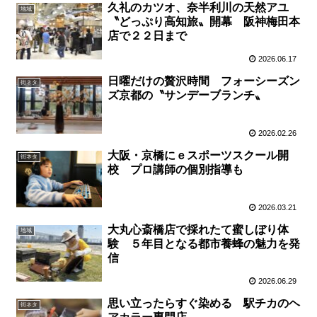
久礼のカツオ、奈半利川の天然アユ
地域
〝どっぷり高知旅〟開幕 阪神梅田本
店で２２日まで
2026.06.17
日曜だけの贅沢時間 フォーシーズン
街ネタ
ズ京都の〝サンデーブランチ〟
2026.02.26
大阪・京橋にｅスポーツスクール開
街ネタ
校 プロ講師の個別指導も
2026.03.21
大丸心斎橋店で採れたて蜜しぼり体
地域
験 ５年目となる都市養蜂の魅力を発
信
2026.06.29
思い立ったらすぐ染める 駅チカのヘ
街ネタ