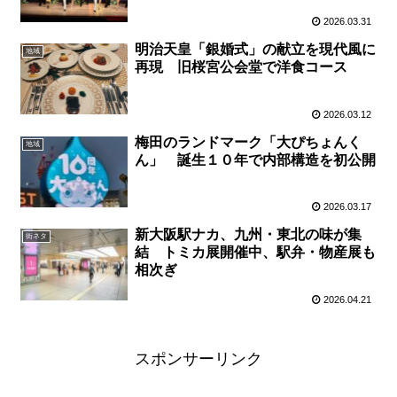
2026.03.31
明治天皇「銀婚式」の献立を現代風に
地域
再現 旧桜宮公会堂で洋食コース
2026.03.12
梅田のランドマーク「大ぴちょんく
地域
ん」 誕生１０年で内部構造を初公開
2026.03.17
新大阪駅ナカ、九州・東北の味が集
街ネタ
結 トミカ展開催中、駅弁・物産展も
相次ぎ
2026.04.21
スポンサーリンク