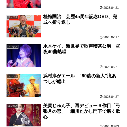
2026.04.21
桂梅團治 芸歴45周年記念DVD、完
エンタメ
成へ折り返し
2026.02.17
水木ケイ、新世界で歌声喫茶公演 昼
エンタメ
夜40曲熱唱
2026.05.21
浜村淳がエール “60歳の新人”滝あ
エンタメ
つしが船出
2026.04.27
美貴じゅん子、再デビュー６作目「弓
エンタメ
張月の恋」 細川たかし門下で磨く歌
心
2026.08.03