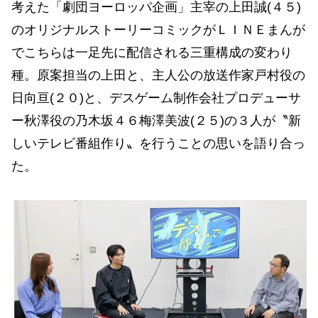
考えた「劇団ヨーロッパ企画」主宰の上田誠(４５)
のオリジナルストーリーコミックがＬＩＮＥまんが
でこちらは一足先に配信される三重構成の変わり
種。原案担当の上田と、主人公の放送作家戸村役の
日向亘(２０)と、デスゲーム制作会社プロデューサ
ー秋澤役の乃木坂４６梅澤美波(２５)の３人が〝新
しいテレビ番組作り〟を行うことの思いを語り合っ
た。