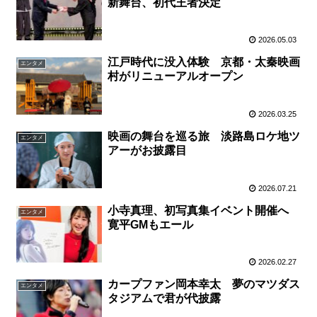
新舞台、初代王者決定
2026.05.03
江戸時代に没入体験 京都・太秦映画
エンタメ
村がリニューアルオープン
2026.03.25
映画の舞台を巡る旅 淡路島ロケ地ツ
エンタメ
アーがお披露目
2026.07.21
小寺真理、初写真集イベント開催へ
エンタメ
寛平GMもエール
2026.02.27
カープファン岡本幸太 夢のマツダス
エンタメ
タジアムで君が代披露