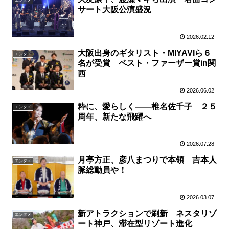
エンタメ
サート大阪公演盛況
2026.02.12
大阪出身のギタリスト・MIYAVIら６
エンタメ
名が受賞 ベスト・ファーザー賞in関
西
2026.06.02
粋に、愛らしく――椎名佐千子 ２５
エンタメ
周年、新たな飛躍へ
2026.07.28
月亭方正、彦八まつりで本領 吉本人
エンタメ
脈総動員や！
2026.03.07
新アトラクションで刷新 ネスタリゾ
エンタメ
ート神戸、滞在型リゾート進化