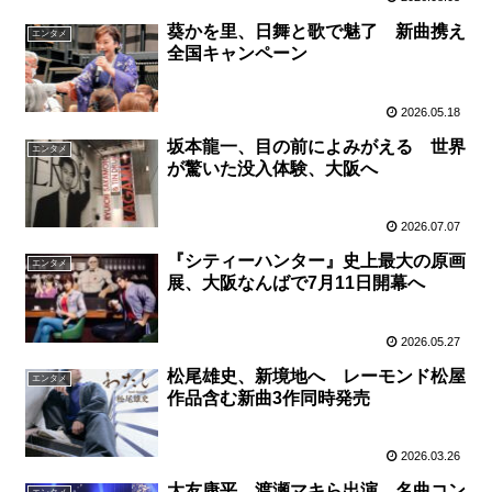
葵かを里、日舞と歌で魅了 新曲携え
エンタメ
全国キャンペーン
2026.05.18
坂本龍一、目の前によみがえる 世界
エンタメ
が驚いた没入体験、大阪へ
2026.07.07
『シティーハンター』史上最大の原画
エンタメ
展、大阪なんばで7月11日開幕へ
2026.05.27
松尾雄史、新境地へ レーモンド松屋
エンタメ
作品含む新曲3作同時発売
2026.03.26
大友康平、渡瀬マキら出演 名曲コン