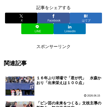
記事をシェアする
X
Facebook
はてブ
LINE
LinkedIn
スポンサーリンク
関連記事
１６年ぶり球場で「君が代」 水森か
エンタメ
おり「出来栄えは１００点」
2026.06.15
「ピン芸の未来をつくる」文枝主導の
エンタメ