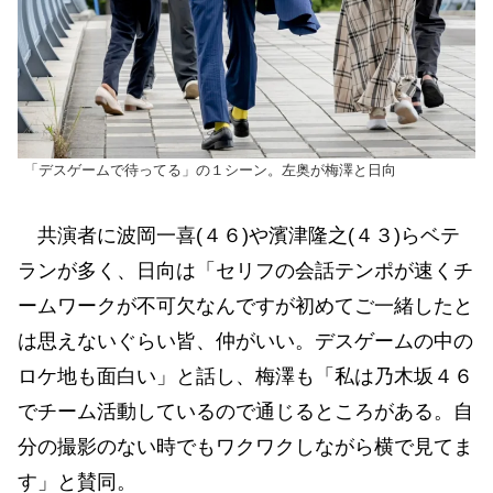
「デスゲームで待ってる」の１シーン。左奥が梅澤と日向
共演者に波岡一喜(４６)や濱津隆之(４３)らベテ
ランが多く、日向は「セリフの会話テンポが速くチ
ームワークが不可欠なんですが初めてご一緒したと
は思えないぐらい皆、仲がいい。デスゲームの中の
ロケ地も面白い」と話し、梅澤も「私は乃木坂４６
でチーム活動しているので通じるところがある。自
分の撮影のない時でもワクワクしながら横で見てま
す」と賛同。