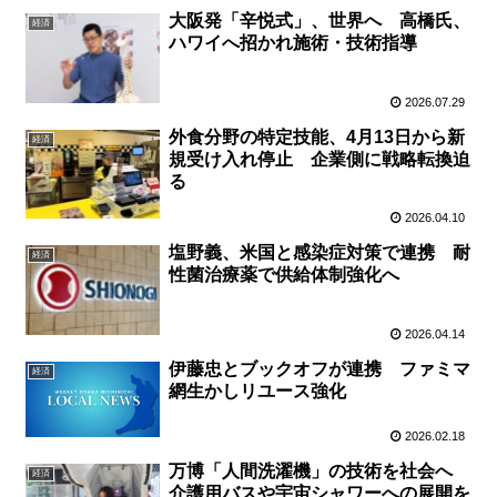
大阪発「辛悦式」、世界へ 高橋氏、
経済
ハワイへ招かれ施術・技術指導
2026.07.29
外食分野の特定技能、4月13日から新
経済
規受け入れ停止 企業側に戦略転換迫
る
2026.04.10
塩野義、米国と感染症対策で連携 耐
経済
性菌治療薬で供給体制強化へ
2026.04.14
伊藤忠とブックオフが連携 ファミマ
経済
網生かしリユース強化
2026.02.18
万博「人間洗濯機」の技術を社会へ
経済
介護用バスや宇宙シャワーへの展開を