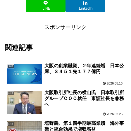
LINE
LinkedIn
スポンサーリンク
関連記事
大阪の創業融資、２年連続増 日本公
地域
庫、３４５１先１７７億円
2026.05.16
大阪取引所社長の横山氏 日本取引所
経済
グループＣＯＯ就任 東証社長を兼務
へ
2026.02.25
塩野義、第１四半期最高業績 海外事
経済
業と統合効果で増収増益