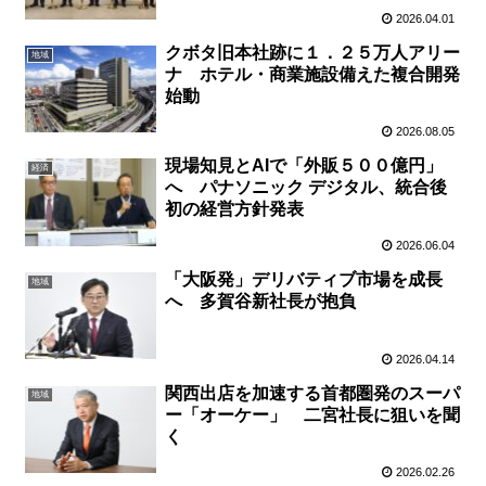
2026.04.01
クボタ旧本社跡に１．２５万人アリー
地域
ナ ホテル・商業施設備えた複合開発
始動
2026.08.05
現場知見とAIで「外販５００億円」
経済
へ パナソニック デジタル、統合後
初の経営方針発表
2026.06.04
「大阪発」デリバティブ市場を成長
地域
へ 多賀谷新社長が抱負
2026.04.14
関西出店を加速する首都圏発のスーパ
地域
ー「オーケー」 二宮社長に狙いを聞
く
2026.02.26