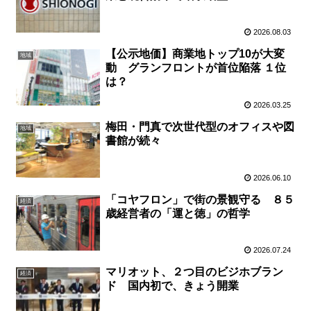
2026.08.03
【公示地価】商業地トップ10が大変
地域
動 グランフロントが首位陥落 １位
は？
2026.03.25
梅田・門真で次世代型のオフィスや図
地域
書館が続々
2026.06.10
「コヤフロン」で街の景観守る ８５
経済
歳経営者の「運と徳」の哲学
2026.07.24
マリオット、２つ目のビジホブラン
経済
ド 国内初で、きょう開業