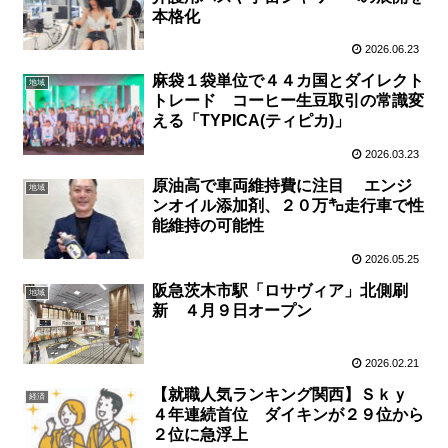
本格化
2026.06.23
麻袋１袋単位で４４カ国とダイレクト
地域
トレード コーヒー生豆取引の常識変
える「TYPICA(ティピカ)」
2026.03.23
原油高で車両維持費に注目 エンジ
地域
ンオイル添加剤、２０万㌔走行車で性
能維持の可能性
2026.05.25
阪急茨木市駅「ロサヴィア」北側刷
地域
新 ４月９日オープン
2026.02.21
【就職人気ランキング関西】Ｓｋｙ
経済
４年連続首位 ダイキンが２９位から
２位に急浮上