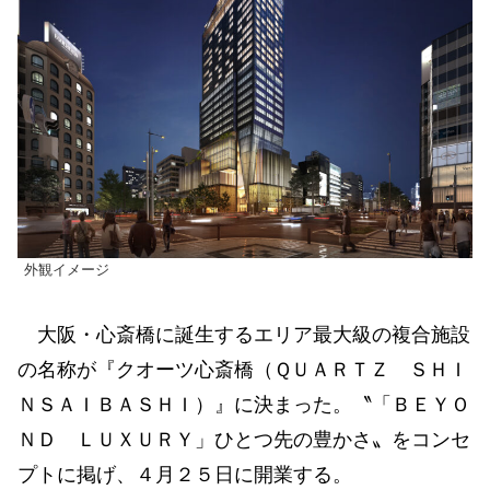
外観イメージ
大阪・心斎橋に誕生するエリア最大級の複合施設
の名称が『クオーツ心斎橋（ＱＵＡＲＴＺ ＳＨＩ
ＮＳＡＩＢＡＳＨＩ）』に決まった。〝「ＢＥＹＯ
ＮＤ ＬＵＸＵＲＹ」ひとつ先の豊かさ〟をコンセ
プトに掲げ、４月２５日に開業する。