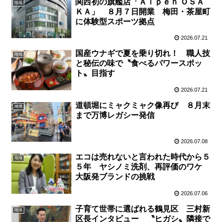
関西初の旗艦店「Ａｌｐｅｎ ＯＳＡ
地域
ＫＡ」 ８月７日開業 梅田・茶屋町
に体験型スポーツ拠点
2026.07.21
国産ウナギで夏を乗り切れ！ 職人技
地域
と秘伝の味で〝食べるパワースポッ
ト〟目指す
2026.07.21
道頓堀にミャクミャク像再び ８月末
地域
まで万博レガシー発信
2026.07.08
エコは売れないと言われた時代から５
地域
５年 ヤシノミ洗剤、再評価のワケ
大阪発ブランドの挑戦
2026.07.06
子育て世帯に選ばれる鶴見区 三村新
地域
区長インタビュー 〝ヒガシ〟隣接で