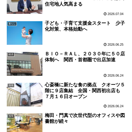
住宅地人気高まる
2026.07.04
子ども・子育て支援金スタート 少子
暮らし
化対策、本格始動へ
2026.06.25
ＢＩＯ－ＲＡＬ、２０３０年に５０店
経済
体制へ 関西・首都圏で出店加速
2026.06.24
心斎橋に新たな食の拠点 クオーツ５
地域
階に９店集結 全国・関西初出店も
７月１６日オープン
2026.06.24
梅田・門真で次世代型のオフィスや図
地域
書館が続々