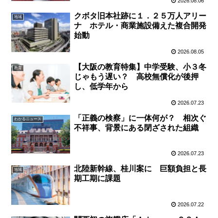
2026.08.06
クボタ旧本社跡に１．２５万人アリー
地域
ナ ホテル・商業施設備えた複合開発
始動
2026.08.05
【大阪の教育特集】中学受験、小３冬
教育
じゃもう遅い？ 高校無償化が後押
し、低学年から
2026.07.23
「正義の検察」に一体何が？ 相次ぐ
わかるニュース
不祥事、背景にある閉ざされた組織
2026.07.23
北陸新幹線、桂川案に 巨額負担と長
地域
期工期に課題
2026.07.22