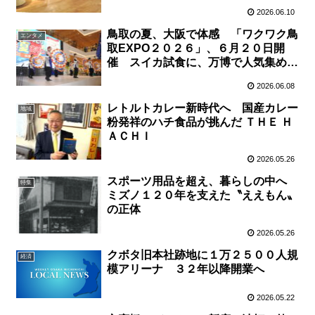
2026.06.10
鳥取の夏、大阪で体感 「ワクワク鳥
エンタメ
取EXPO２０２６」、６月２０日開
催 スイカ試食に、万博で人気集めた
「鳥取魅力名探偵」体験も
2026.06.08
レトルトカレー新時代へ 国産カレー
地域
粉発祥のハチ食品が挑んだ ＴＨＥ Ｈ
ＡＣＨＩ
2026.05.26
スポーツ用品を超え、暮らしの中へ
特集
ミズノ１２０年を支えた〝ええもん〟
の正体
2026.05.26
クボタ旧本社跡地に１万２５００人規
経済
模アリーナ ３２年以降開業へ
2026.05.22