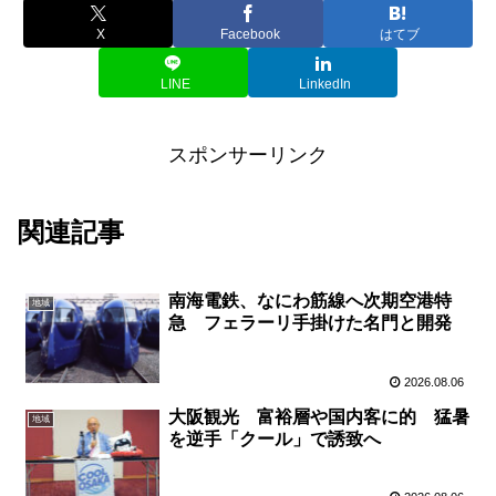
X
Facebook
はてブ
LINE
LinkedIn
スポンサーリンク
関連記事
南海電鉄、なにわ筋線へ次期空港特
地域
急 フェラーリ手掛けた名門と開発
2026.08.06
大阪観光 富裕層や国内客に的 猛暑
地域
を逆手「クール」で誘致へ