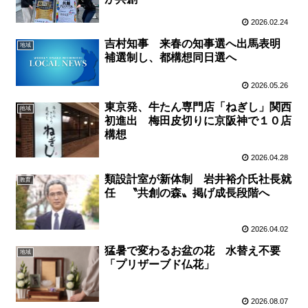
2026.02.24
吉村知事 来春の知事選へ出馬表明
地域
補選制し、都構想同日選へ
2026.05.26
東京発、牛たん専門店「ねぎし」関西
地域
初進出 梅田皮切りに京阪神で１０店
構想
2026.04.28
類設計室が新体制 岩井裕介氏社長就
教育
任 〝共創の森〟掲げ成長段階へ
2026.04.02
猛暑で変わるお盆の花 水替え不要
地域
「プリザーブド仏花」
2026.08.07