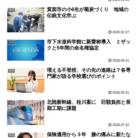
箕面市の小6生が菊炭づくり 地域の
地域
伝統文化学ぶ
2026.02.27
市下水道科学館に新愛称導入 ミザッ
地域
クと5年間の命名権協定
2026.04.21
増える不登校、その先の進路は？各専
地域
門家が語る学校選びのポイント
2026.05.31
北陸新幹線、桂川案に 巨額負担と長
地域
期工期に課題
2026.07.22
保険適用から３年 膝の痛みに新たな
地域