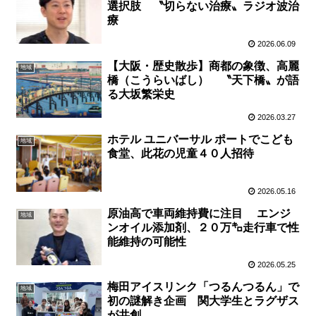
選択肢 〝切らない治療〟ラジオ波治
療
2026.06.09
【大阪・歴史散歩】商都の象徴、高麗
地域
橋（こうらいばし） 〝天下橋〟が語
る大坂繁栄史
2026.03.27
ホテル ユニバーサル ポートでこども
地域
食堂、此花の児童４０人招待
2026.05.16
原油高で車両維持費に注目 エンジ
地域
ンオイル添加剤、２０万㌔走行車で性
能維持の可能性
2026.05.25
梅田アイスリンク「つるんつるん」で
地域
初の謎解き企画 関大学生とラグザス
が共創