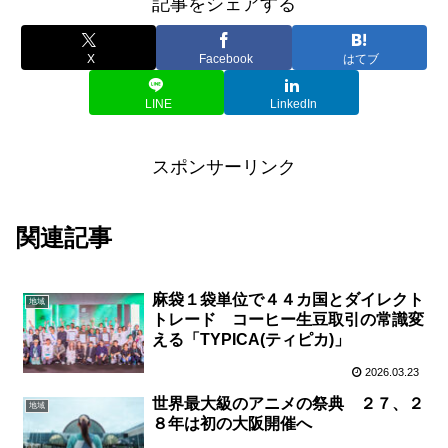
記事をシェアする
X
Facebook
はてブ
LINE
LinkedIn
スポンサーリンク
関連記事
麻袋１袋単位で４４カ国とダイレクト
地域
トレード コーヒー生豆取引の常識変
える「TYPICA(ティピカ)」
2026.03.23
世界最大級のアニメの祭典 ２７、２
地域
８年は初の大阪開催へ