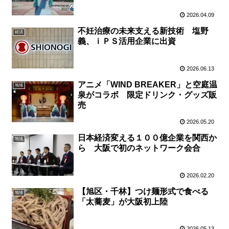
2026.04.09
不妊治療の未来支える新技術 塩野
経済
義、ｉＰＳ活用企業に出資
2026.06.13
アニメ「WIND BREAKER」と空庭温
地域
泉がコラボ 限定ドリンク・グッズ販
売
2026.05.20
日本経済変える１００億企業を関西か
地域
ら 大阪で初のネットワーク会合
2026.02.20
【旭区・千林】つけ麺形式で食べる
地域
「太蕎麦」が大阪初上陸
2026.05.13