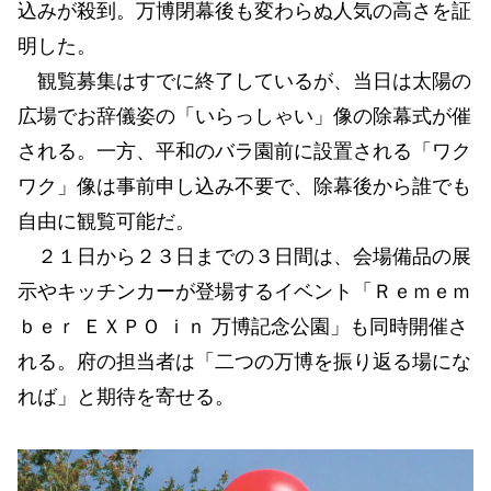
込みが殺到。万博閉幕後も変わらぬ人気の高さを証
明した。
観覧募集はすでに終了しているが、当日は太陽の
広場でお辞儀姿の「いらっしゃい」像の除幕式が催
される。一方、平和のバラ園前に設置される「ワク
ワク」像は事前申し込み不要で、除幕後から誰でも
自由に観覧可能だ。
２１日から２３日までの３日間は、会場備品の展
示やキッチンカーが登場するイベント「Ｒｅｍｅｍ
ｂｅｒ ＥＸＰＯ ｉｎ 万博記念公園」も同時開催さ
れる。府の担当者は「二つの万博を振り返る場にな
れば」と期待を寄せる。