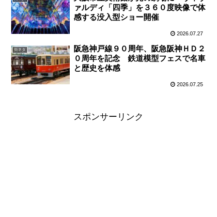
ァルディ「四季」を３６０度映像で体
感する没入型ショー開催
2026.07.27
阪急神戸線９０周年、阪急阪神ＨＤ２
街ネタ
０周年を記念 鉄道模型フェスで名車
と歴史を体感
2026.07.25
スポンサーリンク