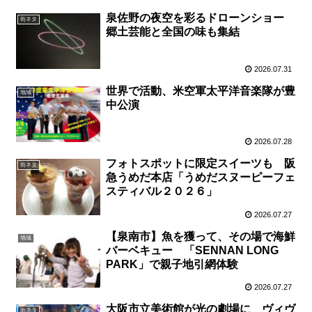
泉佐野の夜空を彩るドローンショー
街ネタ
郷土芸能と全国の味も集結
2026.07.31
世界で活動、米空軍太平洋音楽隊が豊
地域
中公演
2026.07.28
フォトスポットに限定スイーツも 阪
街ネタ
急うめだ本店「うめだスヌーピーフェ
スティバル２０２６」
2026.07.27
【泉南市】魚を獲って、その場で海鮮
地域
バーベキュー 「SENNAN LONG
PARK」で親子地引網体験
2026.07.27
大阪市立美術館が光の劇場に ヴィヴ
街ネタ