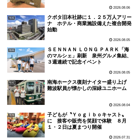
2026.08.06
クボタ旧本社跡に１．２５万人アリー
地域
ナ ホテル・商業施設備えた複合開発
始動
2026.08.05
ＳＥＮＮＡＮ ＬＯＮＧ ＰＡＲＫ「海
地域
のマルシェ」刷新 泉州グルメ集結、
３週連続で記念イベント
2026.08.05
南海ホークス復刻ナイター盛り上げ
地域
難波駅員が懐かしの深緑ユニホーム
2026.08.04
子どもが〝Ｙｏｇｉｂｏキャスト〟
地域
に 接客や販売を笑顔で体験 ８月
１・２日は夏まつり開催
2026.07.31