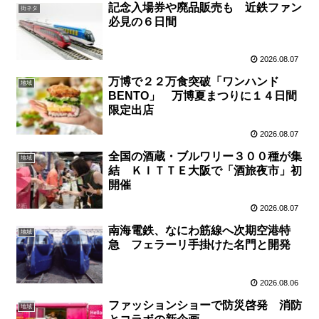
記念入場券や廃品販売も 近鉄ファン
街ネタ
必見の６日間
2026.08.07
万博で２２万食突破「ワンハンド
地域
BENTO」 万博夏まつりに１４日間
限定出店
2026.08.07
全国の酒蔵・ブルワリー３００種が集
地域
結 ＫＩＴＴＥ大阪で「酒旅夜市」初
開催
2026.08.07
南海電鉄、なにわ筋線へ次期空港特
地域
急 フェラーリ手掛けた名門と開発
2026.08.06
ファッションショーで防災啓発 消防
地域