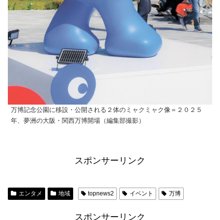
万博記念公園に移設・公開される２体のミャクミャク像＝２０２５
年、夢洲の大阪・関西万博開場（編集部撮影）
スポンサーリンク
エンタメ
地域
topnews2
イベント
万博
スポンサーリンク