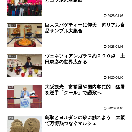
とコラボの新企画
2026.08.06
巨大スパゲティーに仰天 超リアル食
街ネタ
品サンプル大集合
2026.08.06
ヴェネツィアンガラス約２００点 土
街ネタ
田康彦の世界広がる
2026.08.06
大阪観光 富裕層や国内客に的 猛暑
地域
を逆手「クール」で誘致へ
2026.08.06
鳥取とヨルダンの砂に触れよう 大阪
地域
で万博熱つなぐマルシェ