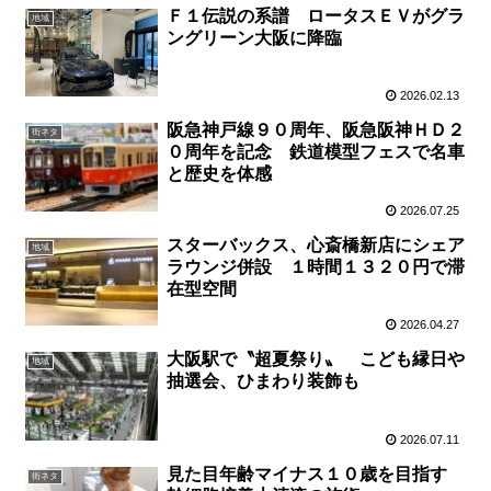
Ｆ１伝説の系譜 ロータスＥＶがグラ
地域
ングリーン大阪に降臨
2026.02.13
阪急神戸線９０周年、阪急阪神ＨＤ２
街ネタ
０周年を記念 鉄道模型フェスで名車
と歴史を体感
2026.07.25
スターバックス、心斎橋新店にシェア
地域
ラウンジ併設 １時間１３２０円で滞
在型空間
2026.04.27
大阪駅で〝超夏祭り〟 こども縁日や
地域
抽選会、ひまわり装飾も
2026.07.11
見た目年齢マイナス１０歳を目指す
街ネタ