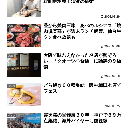
幹細胞培養上清液の施術
2026.06.29
昼から焼肉三昧 あべのルシアス「焼
地域
肉倶楽部」が週末ランチ解禁、仙台牛
タン食べ放題も
2026.03.06
大阪で味わえなかった名店が勢ぞろ
地域
い 「クオーツ心斎橋」に話題の９店
舗
2026.07.18
どら焼き６０種集結 阪神梅田本店で
街ネタ
フェス
2026.03.25
震災発の宝飾展３０年 神戸で８９万
街ネタ
点集結、海外バイヤーも熱視線