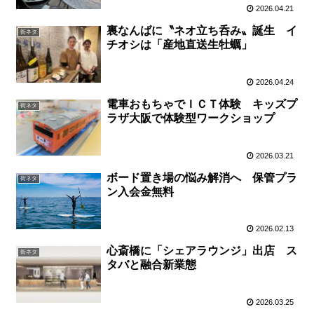
2026.04.21
裏なんばに〝ネオ立ち呑み〟誕生 イ
街ネタ
チオシは「産地直送生牡蠣」
2026.04.24
電車おもちゃでＩＣＴ体験 キッズプ
街ネタ
ラザ大阪で体験型ワークショップ
2026.03.21
ボード置き場の悩み解消へ 保管プラ
街ネタ
ン入会金無料
2026.02.13
心斎橋に「シェアラウンジ」出店 ス
街ネタ
タバと融合新業態
2026.03.25