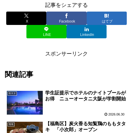
記事をシェアする
X
Facebook
はてブ
LINE
LinkedIn
スポンサーリンク
関連記事
学生証提示でホテルのナイトプールが
街ネタ
お得 ニューオータニ大阪が学割開始
2026.06.30
【福島区】炭火香る知覧鶏のももタタ
地域
キ 「小次郎」オープン