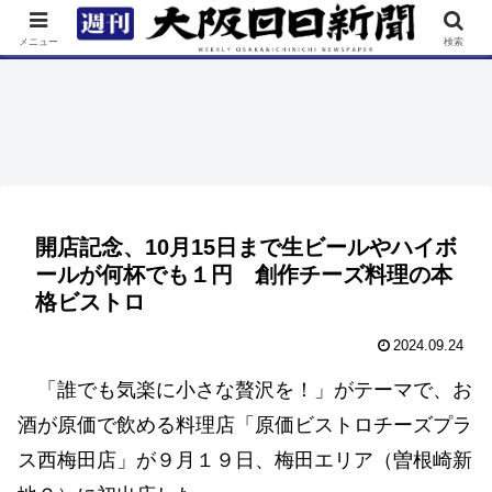
TOP
特集
ニュース
連載
街ネタ
イベント
メニュー
検索
開店記念、10月15日まで生ビールやハイボ
ールが何杯でも１円 創作チーズ料理の本
格ビストロ
2024.09.24
「誰でも気楽に小さな贅沢を！」がテーマで、お
酒が原価で飲める料理店「原価ビストロチーズプラ
ス西梅田店」が９月１９日、梅田エリア（曽根崎新