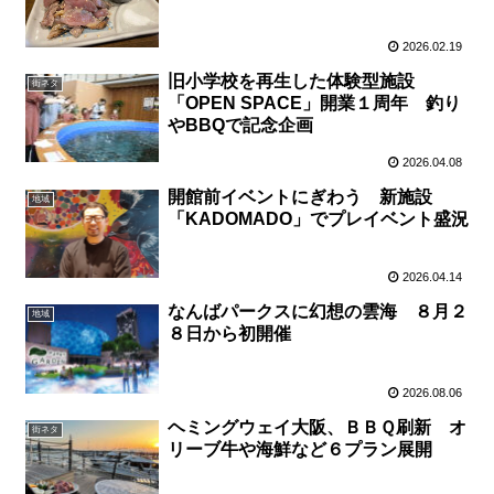
2026.02.19
旧小学校を再生した体験型施設
街ネタ
「OPEN SPACE」開業１周年 釣り
やBBQで記念企画
2026.04.08
開館前イベントにぎわう 新施設
地域
「KADOMADO」でプレイベント盛況
2026.04.14
なんばパークスに幻想の雲海 ８月２
地域
８日から初開催
2026.08.06
ヘミングウェイ大阪、ＢＢＱ刷新 オ
街ネタ
リーブ牛や海鮮など６プラン展開