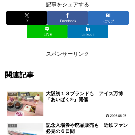
記事をシェアする
X
Facebook
はてブ
LINE
LinkedIn
スポンサーリンク
関連記事
大阪初１３ブランドも アイス万博
街ネタ
「あいぱく®」開催
2026.08.07
記念入場券や廃品販売も 近鉄ファン
街ネタ
必見の６日間