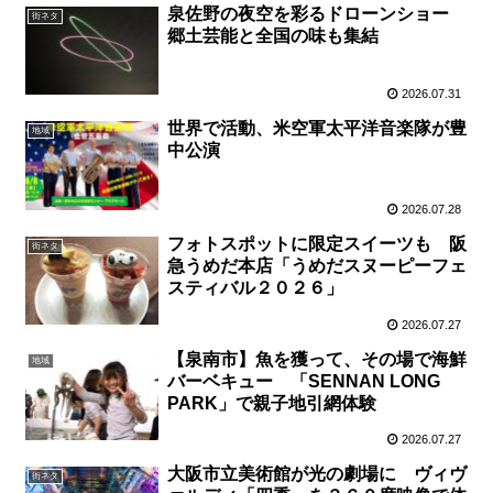
泉佐野の夜空を彩るドローンショー
街ネタ
郷土芸能と全国の味も集結
2026.07.31
世界で活動、米空軍太平洋音楽隊が豊
地域
中公演
2026.07.28
フォトスポットに限定スイーツも 阪
街ネタ
急うめだ本店「うめだスヌーピーフェ
スティバル２０２６」
2026.07.27
【泉南市】魚を獲って、その場で海鮮
地域
バーベキュー 「SENNAN LONG
PARK」で親子地引網体験
2026.07.27
大阪市立美術館が光の劇場に ヴィヴ
街ネタ