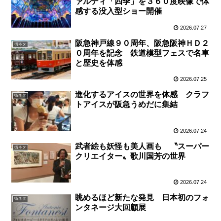
ァルディ「四季」を３６０度映像で体
感する没入型ショー開催
2026.07.27
阪急神戸線９０周年、阪急阪神ＨＤ２
街ネタ
０周年を記念 鉄道模型フェスで名車
と歴史を体感
2026.07.25
進化するアイスの世界を体感 クラフ
街ネタ
トアイスが阪急うめだに集結
2026.07.24
武者絵も妖怪も美人画も 〝スーパー
街ネタ
クリエイター〟歌川国芳の世界
2026.07.24
眺めるほど新たな発見 日本初のフォ
街ネタ
ンタネージ大回顧展