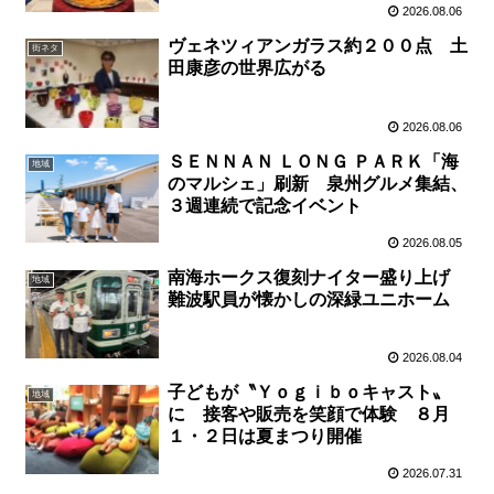
2026.08.06
ヴェネツィアンガラス約２００点 土
街ネタ
田康彦の世界広がる
2026.08.06
ＳＥＮＮＡＮ ＬＯＮＧ ＰＡＲＫ「海
地域
のマルシェ」刷新 泉州グルメ集結、
３週連続で記念イベント
2026.08.05
南海ホークス復刻ナイター盛り上げ
地域
難波駅員が懐かしの深緑ユニホーム
2026.08.04
子どもが〝Ｙｏｇｉｂｏキャスト〟
地域
に 接客や販売を笑顔で体験 ８月
１・２日は夏まつり開催
2026.07.31