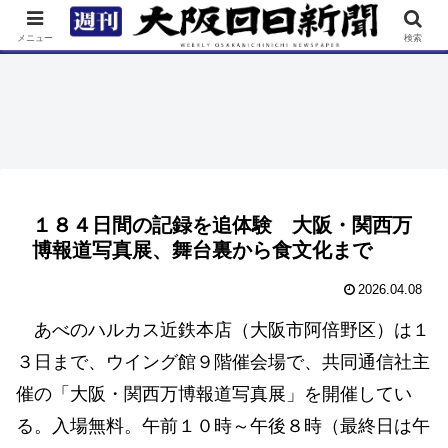
TOP
特集
ニュース
連載
街ネタ
イベント
メニュー
検索
１８４日間の記録を追体験 大阪・関西万
博報道写真展、舞台裏から食文化まで
2026.04.08
あべのハルカス近鉄本店（大阪市阿倍野区）は１
３日まで、ウイング館９階催会場で、共同通信社主
催の「大阪・関西万博報道写真展」を開催してい
る。入場無料。午前１０時～午後８時（最終日は午