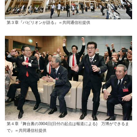
第３章『パビリオンが語る』＝共同通信社提供
第４章『舞台裏の3904日(日付の起点は報道による) 万博ができるま
で』＝共同通信社提供