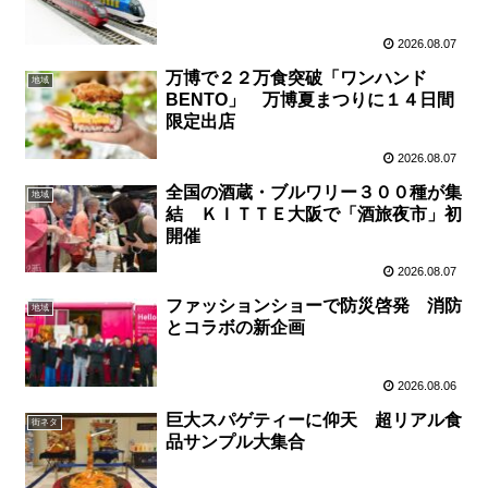
2026.08.07
万博で２２万食突破「ワンハンド
地域
BENTO」 万博夏まつりに１４日間
限定出店
2026.08.07
全国の酒蔵・ブルワリー３００種が集
地域
結 ＫＩＴＴＥ大阪で「酒旅夜市」初
開催
2026.08.07
ファッションショーで防災啓発 消防
地域
とコラボの新企画
2026.08.06
巨大スパゲティーに仰天 超リアル食
街ネタ
品サンプル大集合