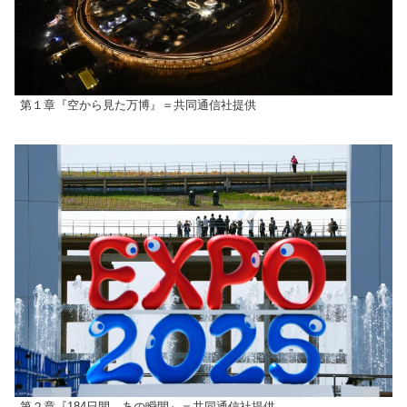
第１章『空から見た万博』＝共同通信社提供
第２章『184日間、あの瞬間』＝共同通信社提供