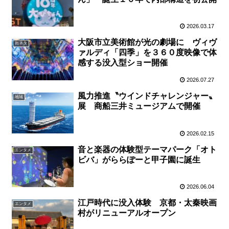
2026.03.17
大阪市立美術館が光の劇場に ヴィヴ
街ネタ
ァルディ「四季」を３６０度映像で体
感する没入型ショー開催
2026.07.27
風力推進〝ウインドチャレンジャー〟
地域
展 商船三井ミュージアムで開催
2026.02.15
音と楽器の体験型テーマパーク「オト
エンタメ
ビバ」がららぽーと甲子園に誕生
2026.06.04
江戸時代に没入体験 京都・太秦映画
エンタメ
村がリニューアルオープン