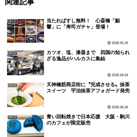
関連記事
当たればすし無料！ 心斎橋「鮨
街ネタ
響」に「寿司ガチャ」登場！
2026.05.26
カツオ、塩、漆器まで 四国の知られ
街ネタ
ざる逸品がハルカスに集結
2026.06.04
天神橋筋商店街に〝完成させる〟抹茶
街ネタ
スイーツ 宇治抹茶アフォガード発売
2026.06.26
青い回転焼きで日本応援 大阪・駒川
街ネタ
のカフェが限定販売