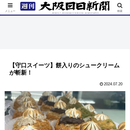
TOP
特集
ニュース
連載
街ネタ
イベント
メニュー
検索
【守口スイーツ】餅入りのシュークリーム
が斬新！
2024.07.20