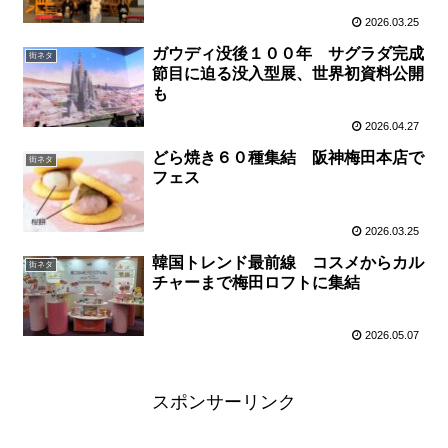
2026.03.25
ガウディ没後１００年 サグラダ完成
街ネタ
節目に迫る没入型展、世界初資料公開
も
2026.04.27
どら焼き６０種集結 阪神梅田本店で
街ネタ
フェス
2026.03.25
韓国トレンド最前線 コスメからカル
街ネタ
チャーまで梅田ロフトに集結
2026.05.07
スポンサーリンク