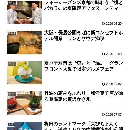
フォーシーズンズ京都で味わう〝桃と
街ネタ
バカラ〟の夏限定アフタヌーンティー
2026.05.29
大阪・長居公園そばに新コンセプトホ
街ネタ
テル開業 ランとサウナ満喫
2026.03.09
夏バテ対策は〝涼〟と〝温〟 グラン
街ネタ
フロント大阪で限定グルメフェア
2026.07.02
丹波の恵みをふわり 和洋菓子店が贈
街ネタ
る夏限定の贅沢かき氷
2026.07.07
梅田のランドマーク「大ぴちょんく
地域
ん」 誕生１０年で内部構造を初公開