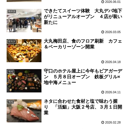
2026.06.01
できたてスイーツ体験 大丸デパ地下
街ネタ
がリニューアルオープン ４店が装い
新たに
2026.03.05
大丸梅田店、食のフロア刷新 カフェ
街ネタ
＆ベーカリーゾーン開業
2026.04.18
守口のホテル屋上に今年もビアガーデ
地域
ン ５月８日オープン 鉄板グリル×
地中海メニュー
2026.04.11
ネタに合わせた食材と塩で味わう握
地域
り 「活鮨」大阪２号店、３月１日開
業
2026.02.28