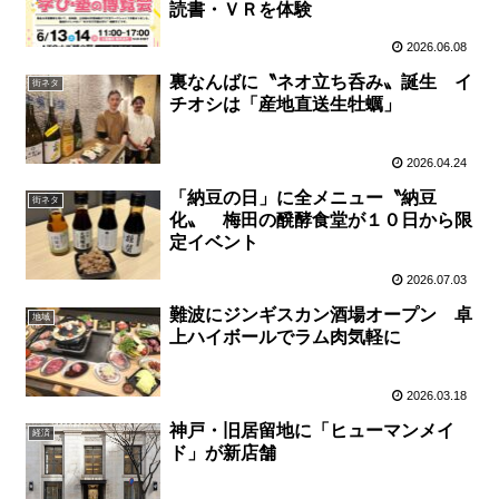
読書・ＶＲを体験
2026.06.08
裏なんばに〝ネオ立ち呑み〟誕生 イ
街ネタ
チオシは「産地直送生牡蠣」
2026.04.24
「納豆の日」に全メニュー〝納豆
街ネタ
化〟 梅田の醗酵食堂が１０日から限
定イベント
2026.07.03
難波にジンギスカン酒場オープン 卓
地域
上ハイボールでラム肉気軽に
2026.03.18
神戸・旧居留地に「ヒューマンメイ
経済
ド」が新店舗