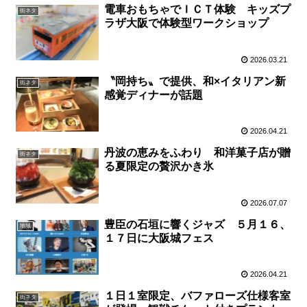
電車おもちゃでＩＣＴ体験 キッズプ
街ネタ
ラザ大阪で体験型ワークショップ
2026.03.21
〝岡持ち〟で提供、和×イタリアン新
街ネタ
感覚ディナーが話題
2026.04.21
丹波の恵みをふわり 和洋菓子店が贈
街ネタ
る夏限定の贅沢かき氷
2026.07.07
豊臣の石垣に響くジャズ ５月１６、
地域
１７日に大阪城フェス
2026.04.21
１日１室限定、バファローズ仕様客室
街ネタ