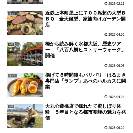
2026.02.11
近鉄上本町屋上に７００席超の大型Ｂ
街ネタ
ＢＱ 全天候型、家族向けガーデン開
店
2026.04.30
橋から読み解く水都大阪、歴史ツア
地域
ー 「八百八橋ヒストリーウォーク」
開催
2026.06.05
揚げて８時間後もパリパリ はるまき
街ネタ
専門店「ランプ」あべのハルカスに開
業
2026.04.24
大丸心斎橋店で採れたて蜜しぼり体
地域
験 ５年目となる都市養蜂の魅力を発
信
2026.06.29