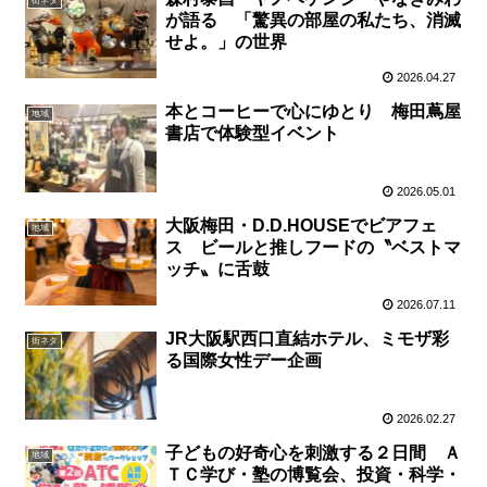
街ネタ
が語る 「驚異の部屋の私たち、消滅
せよ。」の世界
2026.04.27
本とコーヒーで心にゆとり 梅田蔦屋
地域
書店で体験型イベント
2026.05.01
大阪梅田・D.D.HOUSEでビアフェ
地域
ス ビールと推しフードの〝ベストマ
ッチ〟に舌鼓
2026.07.11
JR大阪駅西口直結ホテル、ミモザ彩
街ネタ
る国際女性デー企画
2026.02.27
子どもの好奇心を刺激する２日間 Ａ
地域
ＴＣ学び・塾の博覧会、投資・科学・