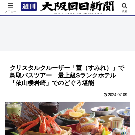
TOP
特集
ニュース
連載
街ネタ
イベント
メニュー
検索
クリスタルクルーザー「菫（すみれ）」で
鳥取バスツアー 最上級Sランクホテル
「依山楼岩崎」でのどぐろ堪能
2024.07.09