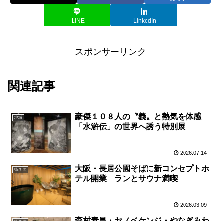
LINE
LinkedIn
スポンサーリンク
関連記事
豪傑１０８人の〝義〟と熱気を体感
地域
「水滸伝」の世界へ誘う特別展
2026.07.14
大阪・長居公園そばに新コンセプトホ
街ネタ
テル開業 ランとサウナ満喫
2026.03.09
森村泰昌・ヤノベケンジ・やなぎみわ