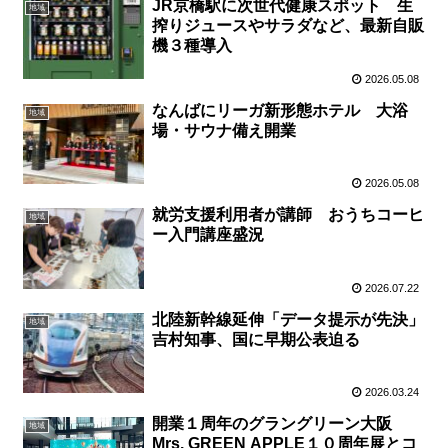
JR京橋駅に次世代健康スポット 生
地域
搾りジュースやサラダなど、最新自販
機３種導入
2026.05.08
なんばにリーガ新形態ホテル 大浴
地域
場・サウナ備え開業
2026.05.08
就労支援利用者が講師 おうちコーヒ
地域
ー入門講座盛況
2026.07.22
北陸新幹線延伸「データ提示が先決」
地域
吉村知事、国に早期公表迫る
2026.03.24
開業１周年のグラングリーン大阪
地域
Mrs. GREEN APPLE１０周年展とコ