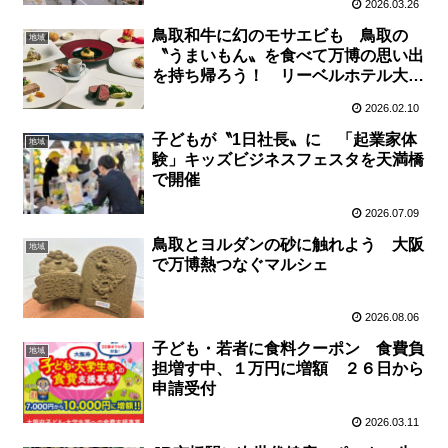
2026.03.26
鳥取和牛に幻のモサエビも 鳥取の
地域
〝うまいもん〟を食べて万博の思い出
を持ち帰ろう！ リーベルホテル大阪
で１４日、「鳥取フェア×〝とっとり
2026.02.10
サンドパビリオン〟オープン記念」ア
フター万博企画
子どもが〝1日社長〟に 「起業家体
地域
験」キッズビジネスフェスタを天満橋
で開催
2026.07.09
鳥取とヨルダンの砂に触れよう 大阪
地域
で万博熱つなぐマルシェ
2026.08.06
子ども・若者に食料クーポン 食費負
地域
担増す中、１万円に増額 ２６日から
申請受付
2026.03.11