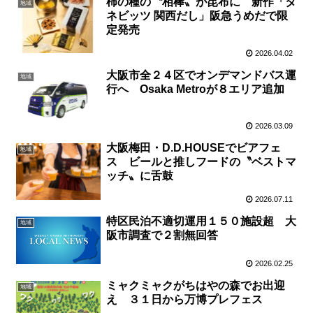
柿の種の〝相棒〟が昆布に 新作「タ
地域
ネビッツ 関西だし」阪急うめだで限
定発売
2026.04.02
大阪市全２４区でオンデマンドバス運
地域
行へ Osaka Metroが８エリア追加
2026.03.09
大阪梅田・D.D.HOUSEでビアフェ
地域
ス ビールと推しフードの〝ベストマ
ッチ〟に舌鼓
2026.07.11
特区民泊不適切運用１５０施設超 大
地域
阪市調査で２割無回答
2026.02.25
ミャクミャクがちはやの森でお出迎
地域
え ３１日から万博プレフェス