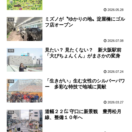
2026.05.28
ミズノが〝ゆかりの地〟淀屋橋にゴル
地域
フ店オープン
2026.07.08
見たい？ 見たくない？ 新大阪駅前
地域
「大ぴちょんくん」がまさかの変身
2026.07.24
「生きがい」生む女性のシルバーパワ
地域
ー 多彩な特技で地域に貢献
2026.03.27
道幅２２㍍ 守口に新景観 豊秀松月
地域
線、整備１０年へ