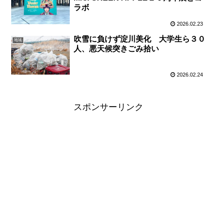
ラボ
2026.02.23
吹雪に負けず淀川美化 大学生ら３０
地域
人、悪天候突きごみ拾い
2026.02.24
スポンサーリンク