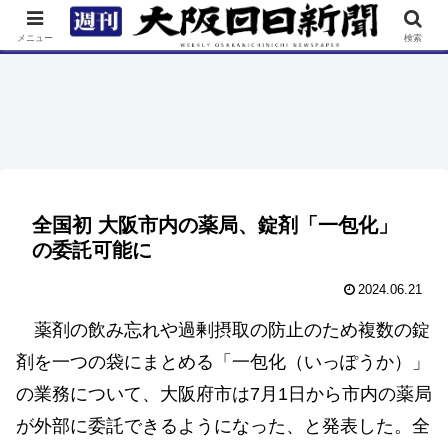
TOP
特集
ニュース
連載
街ネタ
イベント
メニュー
検索
全国初 大阪市内の薬局、錠剤「一包化」
の委託可能に
2024.06.21
薬剤の飲み忘れや過剰摂取の防止のため複数の錠
剤を一つの袋にまとめる「一包化（いっぽうか）」
の業務について、大阪府市は7月1日から市内の薬局
が外部に委託できるようになった、と発表した。全