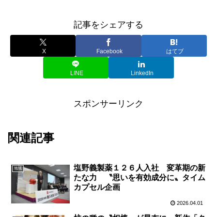
記事をシェアする
X
Facebook
はてブ
LINE
LinkedIn
スポンサーリンク
関連記事
塩野義製薬１２６人入社 変革期の新
地域
たな力 〝思いを有効成分に〟タイム
カプセル企画
2026.04.01