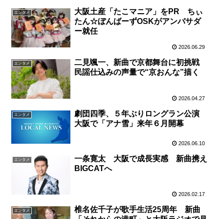
大阪土産「たこマニア」をPR ちぃ
エンタメ
たん☆ぼんばーずOSKがアンバサダ
ー就任
2026.06.29
二見颯一、新曲で京都舞台に初挑戦
エンタメ
民謡仕込みの声量で“京おんな”描く
2026.04.27
劇団四季、５年ぶりロングラン公演
エンタメ
大阪で「アナ雪」来年６月開幕
2026.06.10
一条寛太 大阪で成長実感 新曲携え
エンタメ
BIGCATへ
2026.02.17
椎名佐千子が歌手生活25周年 新曲
エンタメ