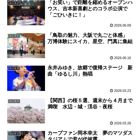
「お笑い」で距離を縮めるオープンハ
エンタメ
ウス、吉本新喜劇とのコラボ公演で
「ごひいきに！」
2026.06.09
「鳥取の魅力、大阪で丸ごと体感」
エンタメ
万博体験にスイカ、星空、門真に集結
2026.06.16
永井みゆき、故郷で復帰ステージ 新
エンタメ
曲「ゆるし川」熱唱
2026.03.23
【関西】の桜５選、週末から４月まで
エンタメ
満喫 水辺・城・渓谷・夜桜
2026.03.26
カープファン岡本幸太 夢のマツダス
エンタメ
タジアムで君が代披露