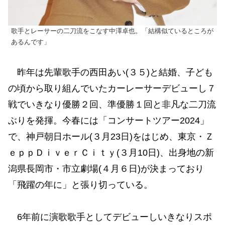
歌手とレーサーの二刀流をこなす中澤卓也。「結構似ているところが
あるんです」
昨年は先輩歌手の西田あい(３５)と結婚、子ども
の頃から取り組んでいたカーレーサーデビューし７
戦でいきなり優勝２回、準優勝１回と非凡な二刀流
ぶりを発揮。今春には「コンサートツアー2024」
で、神戸朝日ホール(３月23日)をはじめ、東京・Ｚ
ｅｐｐＤｉｖｅｒＣｉｔｙ(３月10日)、出身地の新
潟県長岡市・市立劇場(４月６日)が決まっており
「飛躍の年に」と張り切っている。
6年前に演歌歌手としてデビューしいきなりスポ