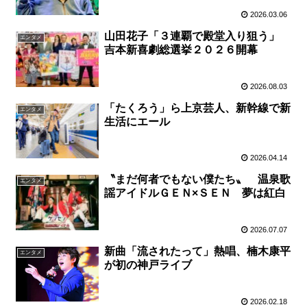
2026.03.06
山田花子「３連覇で殿堂入り狙う」
エンタメ
吉本新喜劇総選挙２０２６開幕
2026.08.03
「たくろう」ら上京芸人、新幹線で新
エンタメ
生活にエール
2026.04.14
〝まだ何者でもない僕たち〟 温泉歌
エンタメ
謡アイドルＧＥＮ×ＳＥＮ 夢は紅白
2026.07.07
新曲「流されたって」熱唱、楠木康平
エンタメ
が初の神戸ライブ
2026.02.18