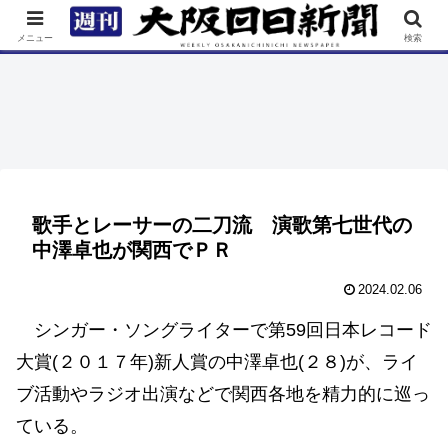
TOP
特集
ニュース
連載
街ネタ
イベント
メニュー
検索
歌手とレーサーの二刀流 演歌第七世代の
中澤卓也が関西でＰＲ
2024.02.06
シンガー・ソングライターで第59回日本レコード
大賞(２０１７年)新人賞の中澤卓也(２８)が、ライ
ブ活動やラジオ出演などで関西各地を精力的に巡っ
ている。