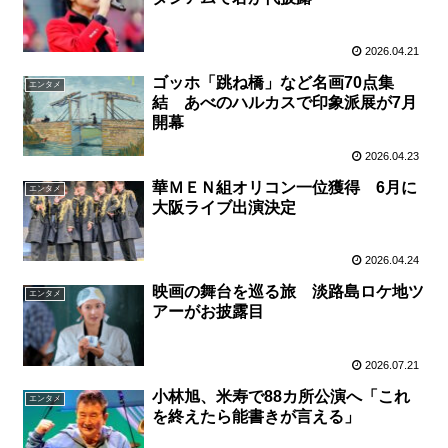
2026.04.21
ゴッホ「跳ね橋」など名画70点集
エンタメ
結 あべのハルカスで印象派展が7月
開幕
2026.04.23
華ＭＥＮ組オリコン一位獲得 6月に
エンタメ
大阪ライブ出演決定
2026.04.24
映画の舞台を巡る旅 淡路島ロケ地ツ
エンタメ
アーがお披露目
2026.07.21
小林旭、米寿で88カ所公演へ「これ
エンタメ
を終えたら能書きが言える」