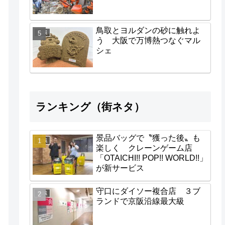
鳥取とヨルダンの砂に触れよ
地域
う 大阪で万博熱つなぐマル
シェ
ランキング（街ネタ）
景品バッグで〝獲った後〟も
地域
楽しく クレーンゲーム店
「OTAICHI!! POP!! WORLD!!」
が新サービス
守口にダイソー複合店 ３ブ
地域
ランドで京阪沿線最大級