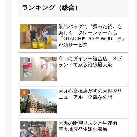
ランキング（総合）
景品バッグで〝獲った後〟も
地域
楽しく クレーンゲーム店
「OTAICHI!! POP!! WORLD!!」
が新サービス
守口にダイソー複合店 ３ブ
地域
ランドで京阪沿線最大級
大丸心斎橋店が初の大規模リ
経済
ニューアル 全貌を公開
大阪の断層リスクと生存術
わかるニュース
巨大地震発生源の深層