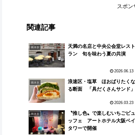
スポン
関連記事
天満の名店と中央公会堂レス
街ネタ
ラン 旬を味わう夏の共演
2026.06.13
浪速区・塩草 ほおばりたく
街ネタ
る断面 「具だくさんサンド
2026.03.23
〝推し色〟で楽しむいちごビ
街ネタ
ッフェ アートホテル大阪ベ
タワーで開催