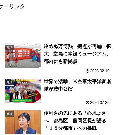
サーリンク
ト
冷めぬ万博熱 拠点が再編・拡
地域
大 堂島に常設ミュージアム、
都内にも新拠点
2026.02.10
な
世界で活動、米空軍太平洋音楽
地域
」
隊が豊中公演
2026.07.28
ュ
便利さの先にある「心地よさ」
地域
イ
へ 都島区 藤岡区長が語る
「１５分都市」への挑戦