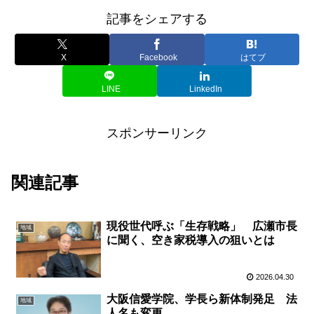
記事をシェアする
X
Facebook
はてブ
LINE
LinkedIn
スポンサーリンク
関連記事
現役世代呼ぶ「生存戦略」 広瀬市長
地域
に聞く、空き家税導入の狙いとは
2026.04.30
大阪信愛学院、学長ら新体制発足 法
地域
人名も変更