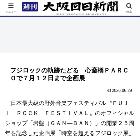
TOP
特集
ニュース
連載
街ネタ
イベント
メニュー
検索
フジロックの軌跡たどる 心斎橋ＰＡＲＣ
Ｏで７月１２日まで企画展
2026.06.29
日本最大級の野外音楽フェスティバル〝ＦＵＪ
Ｉ ＲＯＣＫ ＦＥＳＴＩＶＡＬ〟のオフィシャル
ショップ「岩盤（ＧＡＮ―ＢＡＮ）」の開業２５周
年を記念した企画展「時空を超えるフジロック展」