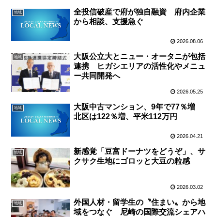
全投信破産で府が独自融資 府内企業
地域
から相談、支援急ぐ
2026.08.06
大阪公立大とニュー・オータニが包括
地域
連携 ヒガシエリアの活性化やメニュ
ー共同開発へ
2026.05.25
大阪中古マンション、9年で77％増
地域
北区は122％増、平米112万円
2026.04.21
新感覚「豆富ドーナツをどうぞ」、サ
地域
クサク生地にゴロッと大豆の粒感
2026.03.02
外国人材・留学生の〝住まい〟から地
地域
域をつなぐ 尼崎の国際交流シェアハ