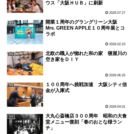
ウス「大阪ＨＵＢ」に刷新
2026.07.27
開業１周年のグラングリーン大阪
地域
Mrs. GREEN APPLE１０周年展とコ
ラボ
2026.02.23
北欧の職人が惚れた和の家 寝屋川の
地域
空き家をＤＩＹ
2026.06.25
１００周年へ挑戦加速 大阪シティ信
地域
金が入庫式
2026.04.01
大丸心斎橋店３００周年 昭和の大食
地域
堂メニュー復刻「春のおとな様ラン
チ」