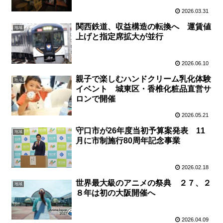
2026.03.31
関西鉄道、収益構造の転換へ 運賃値
地域
上げと指定席拡大が並行
2026.06.10
親子で楽しむハンドクリーム乳化体験
地域
イベント 城東区・香椎化粧品直営サ
ロンで開催
2026.05.21
守口市が26年度当初予算案発表 11
地域
月に市制施行80周年記念事業
2026.02.18
世界最大級のアニメの祭典 ２７、２
地域
８年は初の大阪開催へ
2026.04.09