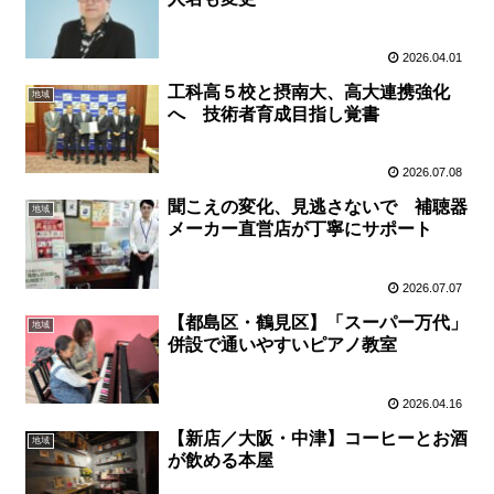
2026.04.01
工科高５校と摂南大、高大連携強化
地域
へ 技術者育成目指し覚書
2026.07.08
聞こえの変化、見逃さないで 補聴器
地域
メーカー直営店が丁寧にサポート
2026.07.07
【都島区・鶴見区】「スーパー万代」
地域
併設で通いやすいピアノ教室
2026.04.16
【新店／大阪・中津】コーヒーとお酒
地域
が飲める本屋