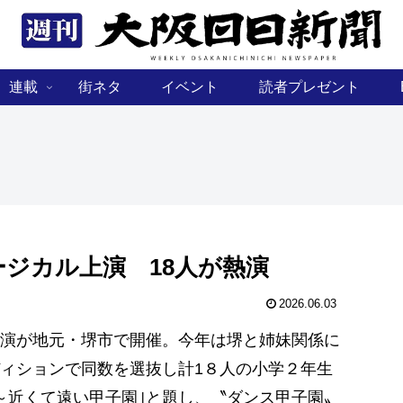
連載
街ネタ
イベント
読者プレゼント
ジカル上演 18人が熱演
2026.06.03
演が地元・堺市で開催。今年は堺と姉妹関係に
ィションで同数を選抜し計1８人の小学２年生
～近くて遠い甲子園｣と題し、〝ダンス甲子園〟