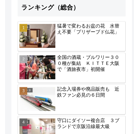
ランキング（総合）
猛暑で変わるお盆の花 水替
地域
え不要「プリザーブド仏花」
全国の酒蔵・ブルワリー３０
地域
０種が集結 ＫＩＴＴＥ大阪
で「酒旅夜市」初開催
記念入場券や廃品販売も 近
街ネタ
鉄ファン必見の６日間
守口にダイソー複合店 ３ブ
地域
ランドで京阪沿線最大級