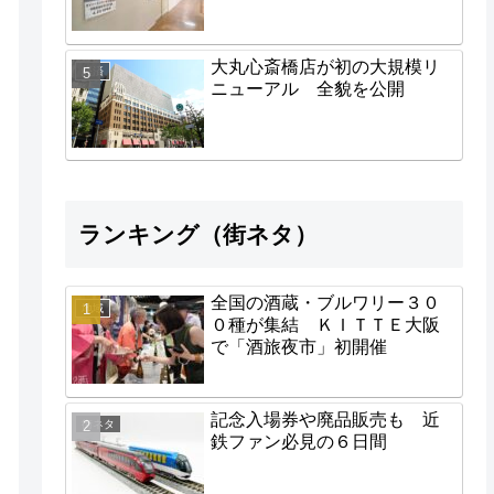
大丸心斎橋店が初の大規模リ
経済
ニューアル 全貌を公開
ランキング（街ネタ）
全国の酒蔵・ブルワリー３０
地域
０種が集結 ＫＩＴＴＥ大阪
で「酒旅夜市」初開催
記念入場券や廃品販売も 近
街ネタ
鉄ファン必見の６日間