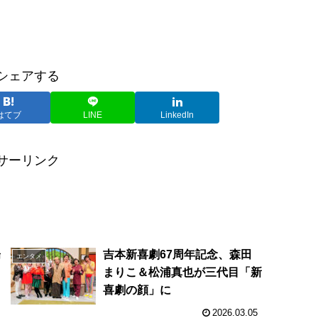
シェアする
はてブ
LINE
LinkedIn
サーリンク
場
吉本新喜劇67周年記念、森田
エンタメ
まりこ＆松浦真也が三代目「新
喜劇の顔」に
2026.03.05