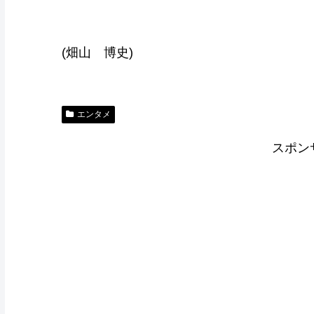
(畑山 博史)
エンタメ
スポン