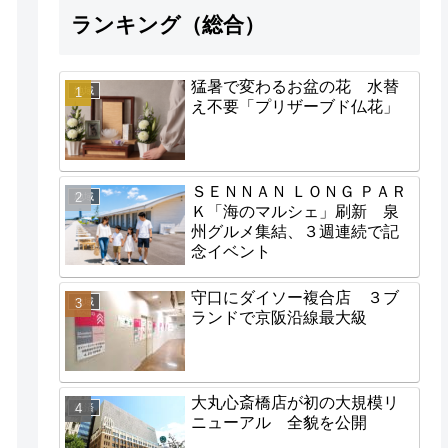
ランキング（総合）
猛暑で変わるお盆の花 水替
地域
え不要「プリザーブド仏花」
ＳＥＮＮＡＮ ＬＯＮＧ ＰＡＲ
地域
Ｋ「海のマルシェ」刷新 泉
州グルメ集結、３週連続で記
念イベント
守口にダイソー複合店 ３ブ
地域
ランドで京阪沿線最大級
大丸心斎橋店が初の大規模リ
経済
ニューアル 全貌を公開