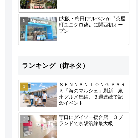
[大阪・梅田]アルペンが〝茶屋
地域
町ユニクロ跡〟に関西初オー
プン
ランキング（街ネタ）
ＳＥＮＮＡＮ ＬＯＮＧ ＰＡＲ
地域
Ｋ「海のマルシェ」刷新 泉
州グルメ集結、３週連続で記
念イベント
守口にダイソー複合店 ３ブ
地域
ランドで京阪沿線最大級