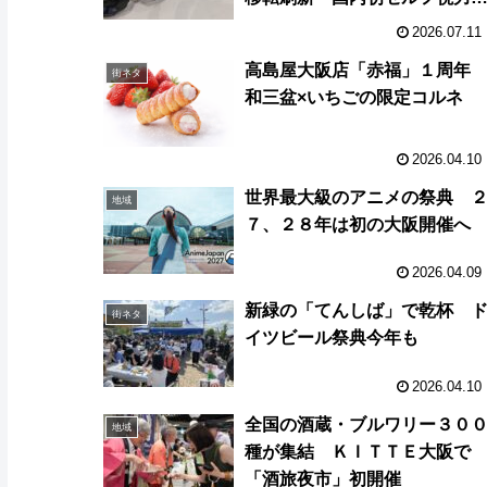
定機も
2026.07.11
高島屋大阪店「赤福」１周
街ネタ
和三盆×いちごの限定コルネ
2026.04.10
世界最大級のアニメの祭典 
地域
７、２８年は初の大阪開催へ
2026.04.09
新緑の「てんしば」で乾杯 
街ネタ
イツビール祭典今年も
2026.04.10
全国の酒蔵・ブルワリー３０
地域
種が集結 ＫＩＴＴＥ大阪で
「酒旅夜市」初開催