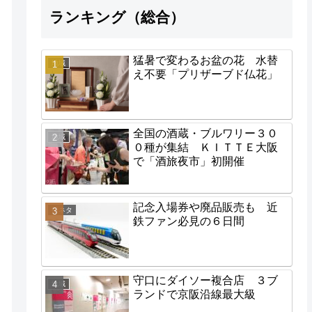
ランキング（総合）
猛暑で変わるお盆の花 水替
地域
え不要「プリザーブド仏花」
全国の酒蔵・ブルワリー３０
地域
０種が集結 ＫＩＴＴＥ大阪
で「酒旅夜市」初開催
記念入場券や廃品販売も 近
街ネタ
鉄ファン必見の６日間
守口にダイソー複合店 ３ブ
地域
ランドで京阪沿線最大級