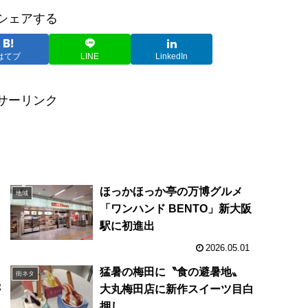
シェアする
はてブ
LINE
LinkedIn
サーリンク
ほっかほっか亭の万博グルメ
地域
「ワンハンド BENTO」新大阪
駅に初進出
2026.05.01
ス
猛暑の梅田に〝食の避暑地〟
街ネタ
が
大丸梅田店に新作スイーツ目白
測
押し