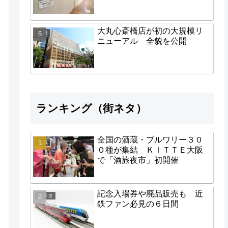
大丸心斎橋店が初の大規模リ
経済
ニューアル 全貌を公開
ランキング（街ネタ）
全国の酒蔵・ブルワリー３０
地域
０種が集結 ＫＩＴＴＥ大阪
で「酒旅夜市」初開催
記念入場券や廃品販売も 近
街ネタ
鉄ファン必見の６日間