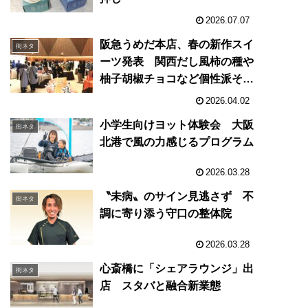
2026.07.07
年
阪急うめだ本店、春の新作スイ
街ネタ
ーツ発表 関西だし風柿の種や
柚子胡椒チョコなど個性派そろ
う
2026.04.02
２
小学生向けヨット体験会 大阪
街ネタ
北港で風の力感じるプログラム
2026.03.28
ド
〝未病〟のサイン見逃さず 不
街ネタ
調に寄り添う守口の整体院
2026.03.28
０
心斎橋に「シェアラウンジ」出
街ネタ
店 スタバと融合新業態