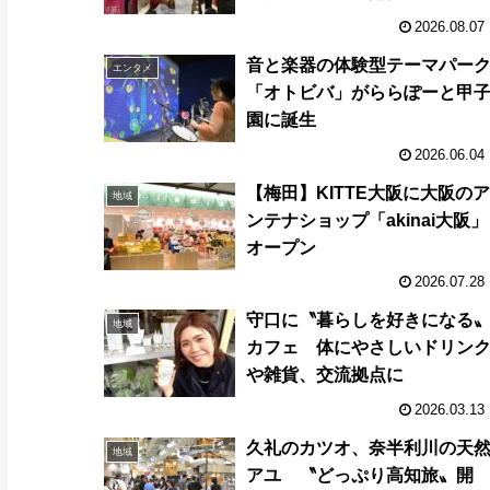
2026.08.07
音と楽器の体験型テーマパー
エンタメ
「オトビバ」がららぽーと甲
園に誕生
2026.06.04
【梅田】KITTE大阪に大阪のア
地域
ンテナショップ「akinai大阪」
オープン
2026.07.28
守口に〝暮らしを好きになる
地域
カフェ 体にやさしいドリン
や雑貨、交流拠点に
2026.03.13
久礼のカツオ、奈半利川の天
地域
アユ 〝どっぷり高知旅〟開