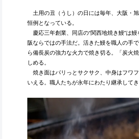
土用の丑（うし）の日には毎年、大阪・旭
恒例となっている。
慶応三年創業、同店の“関西地焼き鰻”は鰻
阪ならではの手法だ。活きた鰻を職人の手で
ら備長炭の強力な火力で焼き切る。「炭火焼
しめる。
焼き面はパリっとサクサク、中身はフワフワ
いえる。職人たちが永年にわたり継承してき