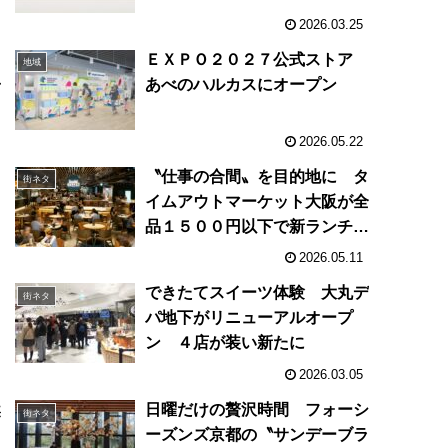
2026.03.25
ク
ＥＸＰＯ２０２７公式ストア
地域
子
あべのハルカスにオープン
2026.05.22
〝仕事の合間〟を目的地に タ
街ネタ
イムアウトマーケット大阪が全
品１５００円以下で新ランチ企
画
2026.05.11
〟
できたてスイーツ体験 大丸デ
街ネタ
ク
パ地下がリニューアルオープ
ン ４店が装い新たに
2026.03.05
然
日曜だけの贅沢時間 フォーシ
街ネタ
ーズンズ京都の〝サンデーブラ