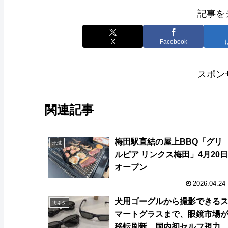
記事を
X
Facebook
スポン
関連記事
梅田駅直結の屋上BBQ「グリ
地域
ルピア リンクス梅田」4月20日
オープン
2026.04.24
犬用ゴーグルから撮影できる
街ネタ
マートグラスまで、眼鏡市場
移転刷新 国内初セルフ視力