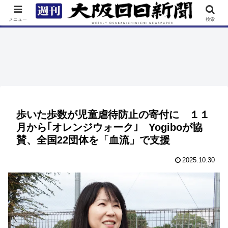
TOP
特集
ニュース
連載
街ネタ
イベント
メニュー
検索
歩いた歩数が児童虐待防止の寄付に １１
月から｢オレンジウォーク｣ Yogiboが協
賛、全国22団体を「血流」で支援
2025.10.30