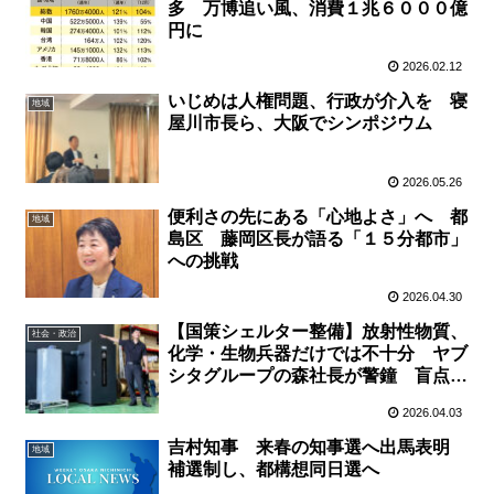
多 万博追い風、消費１兆６０００億
円に
2026.02.12
いじめは人権問題、行政が介入を 寝
地域
屋川市長ら、大阪でシンポジウム
2026.05.26
便利さの先にある「心地よさ」へ 都
地域
島区 藤岡区長が語る「１５分都市」
への挑戦
2026.04.30
【国策シェルター整備】放射性物質、
社会・政治
化学・生物兵器だけでは不十分 ヤブ
シタグループの森社長が警鐘 盲点は
火災時の〝一酸化炭素〟
2026.04.03
吉村知事 来春の知事選へ出馬表明
地域
補選制し、都構想同日選へ