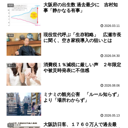
大阪府の出生数 過去最少に 吉村知
地域
事「静かなる有事」
2026.03.11
現役世代呼ぶ「生存戦略」 広瀬市長
地域
に聞く、空き家税導入の狙いとは
2026.04.30
消費税１％減税に厳しい声 ２年限定
暮らし
や被災時発表に不信感
2026.08.06
ミナミの観光公害 「ルール知らず」
地域
より「場所わからず」
2026.05.13
大阪訪日客、１７６０万人で過去最
地域