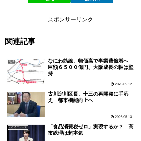
スポンサーリンク
関連記事
なにわ筋線、物価高で事業費倍増へ
地域
巨額６５００億円、大阪成長の軸は堅
持
2026.05.12
古川淀川区長、十三の再開発に手応
地域
え 都市機能向上へ
2026.05.13
「食品消費税ゼロ」実現するか？ 高
わかるニュース
市総理は超本気