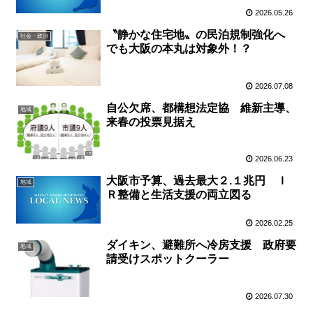
2026.05.26
〝静かな住宅地〟の民泊規制強化へ
社会・政治
でも大阪の本丸は対象外！？
2026.07.08
自公欠席、都構想法定協 維新主導、
地域
来春の投票見据え
2026.06.23
大阪市予算、過去最大２.１兆円 Ｉ
地域
Ｒ整備と生活支援の両立図る
2026.02.25
ダイキン、避難所へ冷房支援 政府要
地域
請受けスポットクーラー
2026.07.30