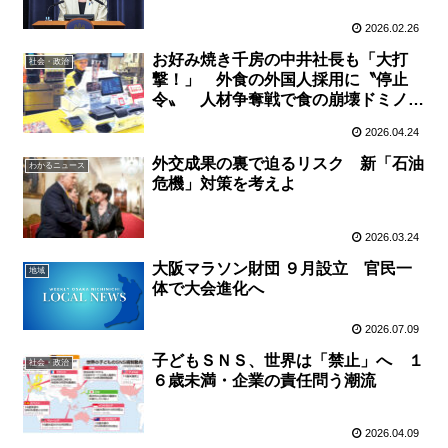
2026.02.26
お好み焼き千房の中井社長も「大打
社会・政治
撃！」 外食の外国人採用に〝停止
令〟 人材争奪戦で食の崩壊ドミノの
心配も
2026.04.24
外交成果の裏で迫るリスク 新「石油
わかるニュース
危機」対策を考えよ
2026.03.24
大阪マラソン財団 ９月設立 官民一
地域
体で大会進化へ
2026.07.09
子どもＳＮＳ、世界は「禁止」へ １
社会・政治
６歳未満・企業の責任問う潮流
2026.04.09