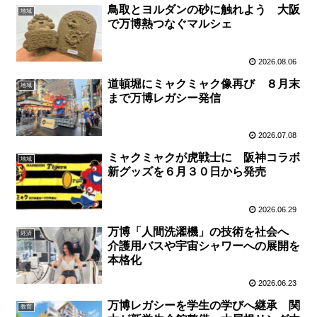
鳥取とヨルダンの砂に触れよう 大阪
地域
で万博熱つなぐマルシェ
2026.08.06
道頓堀にミャクミャク像再び ８月末
地域
まで万博レガシー発信
2026.07.08
ミャクミャクが虎戦士に 阪神コラボ
地域
新グッズを６月３０日から発売
2026.06.29
万博「人間洗濯機」の技術を社会へ
経済
介護用バスや宇宙シャワーへの展開を
本格化
2026.06.23
万博レガシーを学生の学びへ継承 関
教育