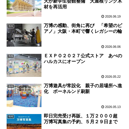
大が新学生会館整備 大屋根リング木
材を再活用
2026.06.19
万博の感動、街角に再び 「希望のピ
地域
アノ」大阪・本町で響くレガシーの輪
2026.06.06
ＥＸＰＯ２０２７公式ストア あべの
地域
ハルカスにオープン
2026.05.22
万博遊具が常設化 親子の居場所へ進
地域
化 ボーネルンド刷新
2026.05.13
即日完売受け再販、１万２０００超
地域
万博写真集の予約、５月２９日まで