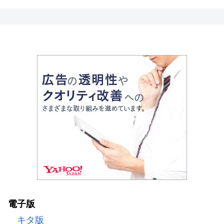
電子版
キタ版