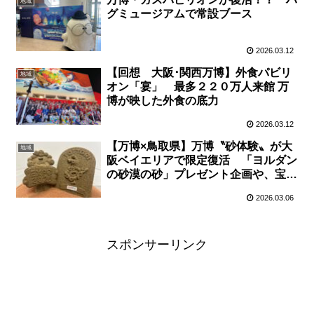
地域
グミュージアムで常設ブース
2026.03.12
【回想 大阪･関西万博】外食パビリ
地域
オン「宴」 最多２２０万人来館 万
博が映した外食の底力
2026.03.12
【万博×鳥取県】万博〝砂体験〟が大
地域
阪ベイエリアで限定復活 「ヨルダン
の砂漠の砂」プレゼント企画や、宝探
しゲームに県産品マルシェも
2026.03.06
スポンサーリンク