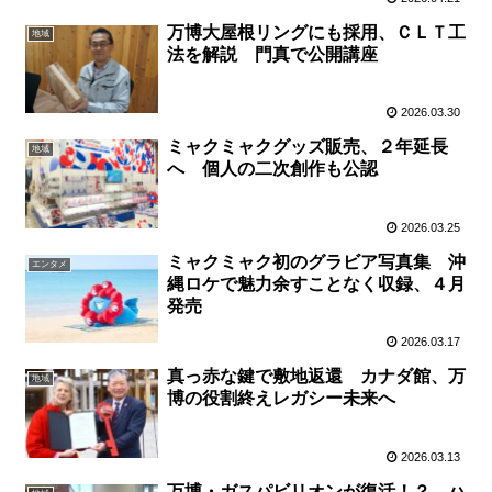
万博大屋根リングにも採用、ＣＬＴ工
地域
法を解説 門真で公開講座
2026.03.30
ミャクミャクグッズ販売、２年延長
地域
へ 個人の二次創作も公認
2026.03.25
ミャクミャク初のグラビア写真集 沖
エンタメ
縄ロケで魅力余すことなく収録、４月
発売
2026.03.17
真っ赤な鍵で敷地返還 カナダ館、万
地域
博の役割終えレガシー未来へ
2026.03.13
万博・ガスパビリオンが復活！？ ハ