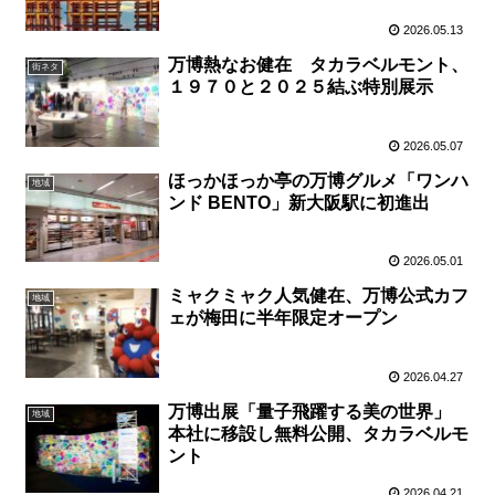
2026.05.13
万博熱なお健在 タカラベルモント、
街ネタ
１９７０と２０２５結ぶ特別展示
2026.05.07
ほっかほっか亭の万博グルメ「ワンハ
地域
ンド BENTO」新大阪駅に初進出
2026.05.01
ミャクミャク人気健在、万博公式カフ
地域
ェが梅田に半年限定オープン
2026.04.27
万博出展「量子飛躍する美の世界」
地域
本社に移設し無料公開、タカラベルモ
ント
2026.04.21