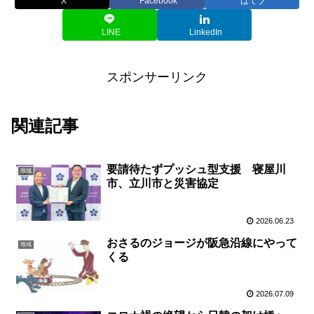
X
Facebook
はてブ
LINE
LinkedIn
スポンサーリンク
関連記事
要請待たずプッシュ型支援 寝屋川
地域
市、立川市と災害協定
2026.06.23
おさるのジョージが阪急沿線にやって
地域
くる
2026.07.09