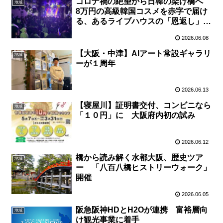
コロナ禍の絶望から日韓の架け橋へ
地域
8万円の高級韓国コスメを赤字で届け
る、あるライブハウスの「恩返し」
【大阪・玉造】
2026.06.08
【大阪・中津】AIアート常設ギャラリ
地域
ーが１周年
2026.06.13
【寝屋川】証明書交付、コンビニなら
地域
「１０円」に 大阪府内初の試み
2026.06.12
橋から読み解く水都大阪、歴史ツア
地域
ー 「八百八橋ヒストリーウォーク」
開催
2026.06.05
阪急阪神HDとH2Oが連携 富裕層向
地域
け観光事業に着手