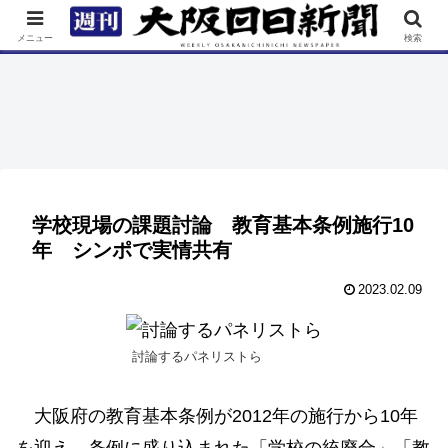
TOP
特集
ニュース
連載
街ネタ
イベント
メニュー
検索
学校現場の課題討論 教育基本条例施行10
年 シンポで実情共有
2023.02.09
討論するパネリストら
大阪府の教育基本条例が2012年の施行から10年
を迎え、条例に盛り込まれた「学校の統廃合」「教