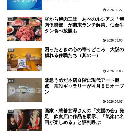
2026.05.27
昼から焼肉三昧 あべのルシアス「焼
地域
肉倶楽部」が週末ランチ解禁、仙台牛
タン食べ放題も
2026.03.06
困ったときの心の寄りどころ 大阪の
地域
頼れる住職たち（其の一）
2026.03.06
阪急うめだ本店８階に現代アート拠
地域
点 常設ギャラリーが４月８日オープ
ン
2026.04.07
画家・慧善玄潭さんの「支援の会」発
地域
足 飲食店に作品を展示、「気楽に名
画が楽しめる」と評判呼ぶ