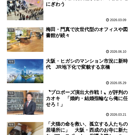
にぎわう
2026.03.09
梅田・門真で次世代型のオフィスや図
地域
書館が続々
2026.06.10
大阪・ヒガシのマンション市況に新時
地域
代 JR地下化で変貌する京橋
2026.05.29
〝プロポーズ演出大作戦！〟が評判の
地域
カオキ 「婚約・結婚指輪なら俺に任
せろ！」
2026.03.21
「犬猫の命を救い、孤立する人たちの
地域
居場所に」 大阪・西成のお寺に新た