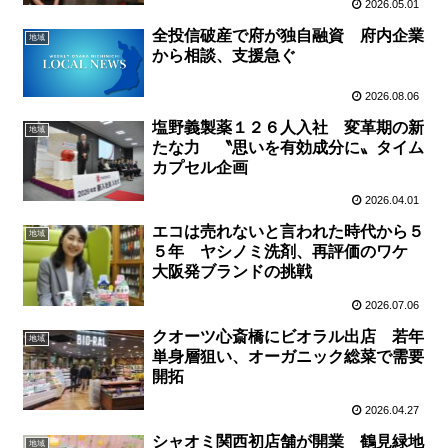
2026.05.01
全投信破産で府が独自融資 府内企業
地域
から相談、支援急ぐ
2026.08.06
塩野義製薬１２６人入社 変革期の新
地域
たな力 〝思いを有効成分に〟タイム
カプセル企画
2026.04.01
エコは売れないと言われた時代から５
地域
５年 ヤシノミ洗剤、再評価のワケ
大阪発ブランドの挑戦
2026.07.06
クオーツ心斎橋にビオラル出店 若年
地域
単身層狙い、オーガニック総菜で需要
開拓
2026.04.27
シャオミ関西初店舗が開業 鶴見緑地
地域