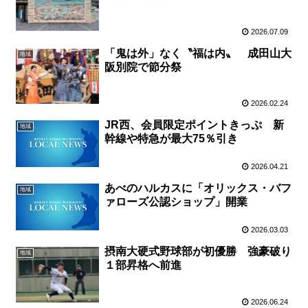
2026.07.09
「鬼は外」なく〝福は内〟 成田山大
地域
阪別院で節分祭
2026.02.24
JR西、会員限定ポイントきっぷ 新
地域
幹線や特急が最大75％引き
2026.04.21
あべのハルカスに「オリックス・バフ
地域
ァローズ公認ショップ」開業
2026.03.03
摂南大硬式野球部が初優勝 強豪破り
地域
１部昇格へ前進
2026.06.24