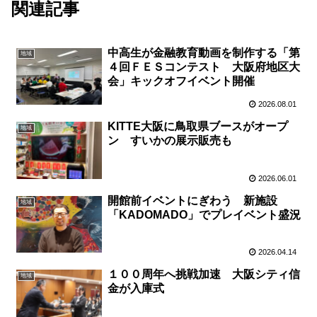
関連記事
中高生が金融教育動画を制作する「第
地域
４回ＦＥＳコンテスト 大阪府地区大
会」キックオフイベント開催
2026.08.01
KITTE大阪に鳥取県ブースがオープ
地域
ン すいかの展示販売も
2026.06.01
開館前イベントにぎわう 新施設
地域
「KADOMADO」でプレイベント盛況
2026.04.14
１００周年へ挑戦加速 大阪シティ信
地域
金が入庫式