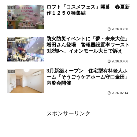
ロフト「コスメフェス」開幕 春夏新
地域
作１２５０種集結
2026.03.30
防火防災イベントに「夢・未来大使」
地域
増田さん登場 警報器設置率ワースト
3脱却へ、イオンモール大日で訴え
2026.03.06
3月新築オープン 住宅型有料老人ホ
地域
ーム「そうごうケアホーム守口金田」
内覧会開催
2026.02.14
スポンサーリンク