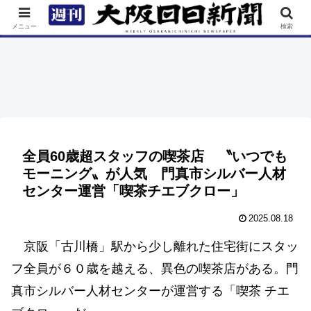
TOP
特集
ニュース
連載
街ネタ
イベント
メニュー
検索
全員60歳超スタッフの喫茶店 〝いつでも
モーニング〟が人気 門真市シルバー人材
センター運営「喫茶チエブクロー」
2025.08.18
京阪「古川橋」駅から少し離れた住宅街にスタッ
フ全員が６０歳を越える、異色の喫茶店がある。門
真市シルバー人材センターが運営する「喫茶 チエ