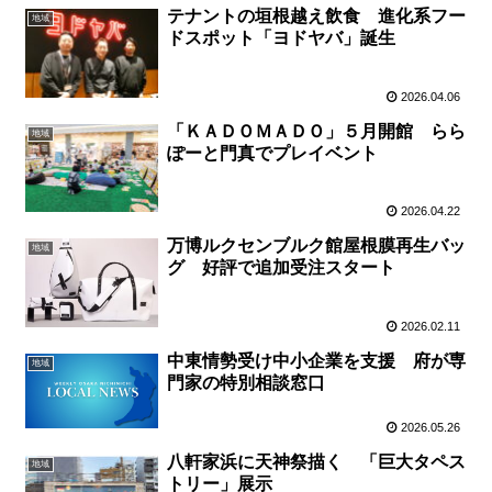
テナントの垣根越え飲食 進化系フー
地域
ドスポット「ヨドヤバ」誕生
2026.04.06
「ＫＡＤＯＭＡＤＯ」５月開館 らら
地域
ぽーと門真でプレイベント
2026.04.22
万博ルクセンブルク館屋根膜再生バッ
地域
グ 好評で追加受注スタート
2026.02.11
中東情勢受け中小企業を支援 府が専
地域
門家の特別相談窓口
2026.05.26
八軒家浜に天神祭描く 「巨大タペス
地域
トリー」展示