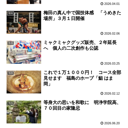
2026.04.01
梅田の真ん中で国技体感 「うめきた
地域
場所」３月１日開催
2026.02.06
ミャクミャクグッズ販売、２年延長
地域
へ 個人の二次創作も公認
2026.03.25
これで１万１０００円！ コース全部
地域
見せます 福島のホープ「鮨 はま
岡」
2026.02.12
等身大の思いを和歌に 明浄学院高、
地域
７０回目の家隆忌
2026.06.20